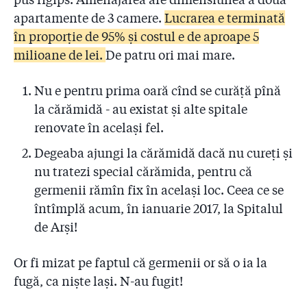
apartamente de 3 camere.
Lucrarea e terminată
în proporție de 95% și costul e de aproape 5
milioane de lei.
De patru ori mai mare.
Nu e pentru prima oară cînd se curăță pînă
la cărămidă - au existat și alte spitale
renovate în același fel.
Degeaba ajungi la cărămidă dacă nu cureți și
nu tratezi special cărămida, pentru că
germenii rămîn fix în același loc. Ceea ce se
întîmplă acum, în ianuarie 2017, la Spitalul
de Arși!
Or fi mizat pe faptul că germenii or să o ia la
fugă, ca niște lași. N-au fugit!