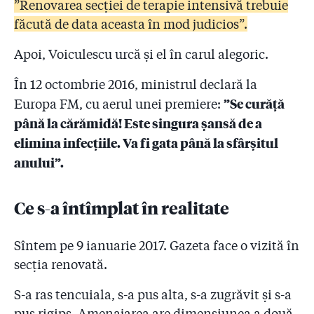
”Renovarea secției de terapie intensivă trebuie
făcută de data aceasta în mod judicios”.
Apoi, Voiculescu urcă și el în carul alegoric.
În 12 octombrie 2016, ministrul declară la
”Se curăță
Europa FM, cu aerul unei premiere:
până la cărămidă! Este singura șansă de a
elimina infecțiile. Va fi gata până la sfârșitul
anului”.
Ce s-a întîmplat în realitate
Sîntem pe 9 ianuarie 2017. Gazeta face o vizită în
secția renovată.
S-a ras tencuiala, s-a pus alta, s-a zugrăvit și s-a
pus rigips. Amenajarea are dimensiunea a două