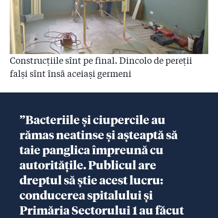
Construcțiile sînt pe final. Dincolo de pereții
falși sînt însă aceiași germeni
”Bacteriile și ciupercile au
rămas neatinse și așteaptă să
taie panglica împreună cu
autoritățile. Publicul are
dreptul să știe acest lucru:
conducerea spitalului și
Primăria Sectorului 1 au făcut