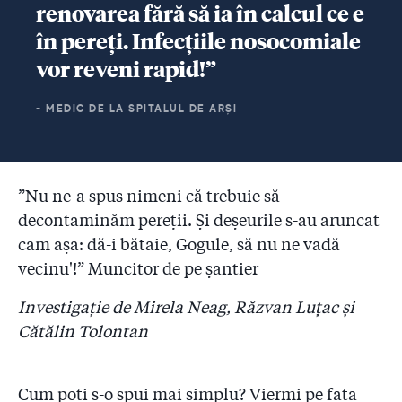
renovarea fără să ia în calcul ce e
în pereți. Infecțiile nosocomiale
vor reveni rapid!”
- MEDIC DE LA SPITALUL DE ARȘI
”Nu ne-a spus nimeni că trebuie să
decontaminăm pereții. Și deșeurile s-au aruncat
cam așa: dă-i bătaie, Gogule, să nu ne vadă
vecinu'!”
Muncitor de pe șantier
Investigație de Mirela Neag, Răzvan Luțac și
Cătălin Tolontan
Cum poți s-o spui mai simplu? Viermi pe fața