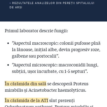
- REZULTATELE ANALIZELOR DIN PEREȚII SPITALULUI
DE ARȘI
Primul laborator descrie fungii:
”Aspectul macroscopic: colonii pufoase pînă
la lânoase, inițial albe, devin progresiv roze,
galbene sau portocalii”.
”Aspectul microscopic: macroconidii lungi,
subțiri, ușor incurbate, cu 1-5 septuri”.
În cărămida din sală
se descoperă Proteus
mirabilis și Acinetobacter haemolyticus.
În cărămida de la ATI
sînt prezenți
Ochrobactrum anthropi, Proteus mirabilis și