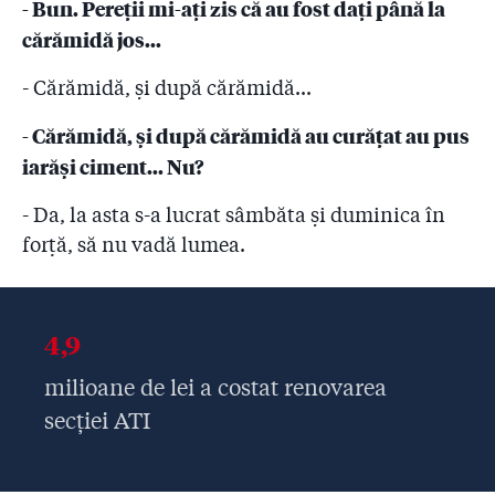
- Bun. Pereții mi-ați zis că au fost dați până la
cărămidă jos...
- Cărămidă, și după cărămidă...
- Cărămidă, și după cărămidă au curățat au pus
iarăși ciment... Nu?
- Da, la asta s-a lucrat sâmbăta și duminica în
forță, să nu vadă lumea.
4,9
milioane de lei a costat renovarea
secției ATI