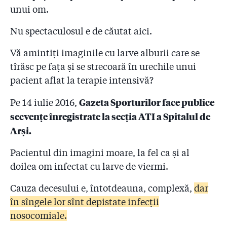
unui om.
Nu spectaculosul e de căutat aici.
Vă amintiți imaginile cu larve alburii care se
tîrăsc pe fața și se strecoară în urechile unui
pacient aflat la terapie intensivă?
Gazeta Sporturilor face publice
Pe 14 iulie 2016,
secvențe înregistrate la secția ATI a Spitalul de
Arși.
Pacientul din imagini moare, la fel ca și al
doilea om infectat cu larve de viermi.
Cauza decesului e, întotdeauna, complexă,
dar
în sîngele lor sînt depistate infecții
nosocomiale.