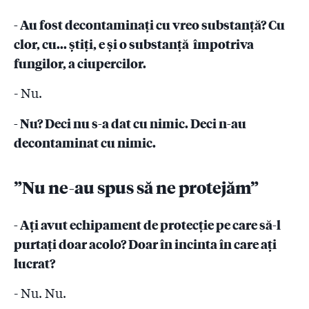
- Au fost decontaminați cu vreo substanță? Cu
clor, cu... știți, e și o
substanță împotriva
fungilor, a ciupercilor.
- Nu.
- Nu? Deci nu s-a dat cu nimic. Deci n-au
decontaminat cu nimic.
”Nu ne-au spus să ne protejăm”
- Ați avut echipament de protecție pe care să-l
purtați doar acolo? Doar
în incinta în care ați
lucrat?
- Nu. Nu.