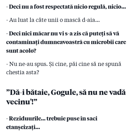
- Deci nu a fost respectată nicio regulă, nicio...
- Au luat la câte unii o mască d-aia...
- Deci nici măcar nu vi s-a zis că puteți să vă
contaminați
dumneavoastră cu microbii care
sunt acolo?
- Nu ne-au spus. Și cine, păi cine să ne spună
chestia asta?
”Dă-i bătaie, Gogule, să nu ne vadă
vecinu'!”
- Reziduurile... trebuie puse în saci
etanșeizați...