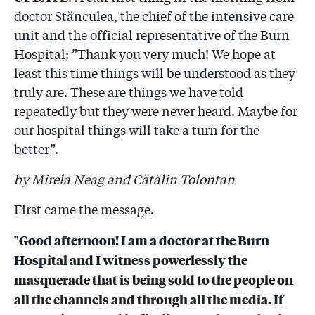
aceiași manageri care le-au ținut în mizerie!”
doctor Stănculea, the chief of the intensive care
unit and the official representative of the Burn
3.10
Inspecția sanitară a retras ”apă îmbuteliată infestată
cu bacteria E.coli” și ”dezinfectanți neconformi”, dar
Hospital: ”Thank you very much! We hope at
birocrația din Ministerul Sănătății nu vrea să facă
least this time things will be understood as they
publice numele firmelor!
truly are. These are things we have told
3.11
Procesul "Colectiv" - După ce s-au folosit de
repeatedly but they were never heard. Maybe for
imaginea lui la tragedie, Arafat spune, prin avocat,
our hospital things will take a turn for the
adevărul: ISU cere în instanță expertiză ”pentru că
better”.
infecțiile nosocomiale din spitale au contribuit la
decesul răniților”!
by Mirela Neag and Cătălin Tolontan
3.12
SECRETELE "COLECTIV" În timp ce marii arși au fost
First came the message.
lăsați acasă, în primul avion a fost îmbarcat un ziarist
fără răni grave, afectat doar pe mâini, cu
"Good afternoon! I am a doctor at the Burn
recomandarea ”continuarea tratamentului și
kinetoterapie”!
Hospital and I witness powerlessly the
masquerade that is being sold to the people on
3.13
SECRETELE "COLECTIV" ÎN IMAGINI ȘI
all the channels and through all the media. If
DOCUMENTE: Chirurgul Emanuel Albu a cerut, încă
din prima zi, în foaia de observație, transferul rănitului