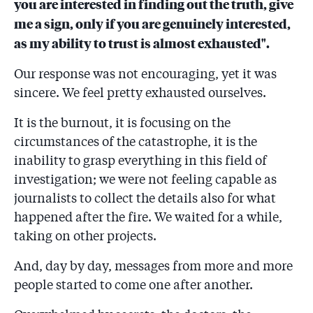
you are interested in finding out the truth, give
Roberto Vlăduț! Vlăduț pleacă ultimul și moare!
me a sign, only if you are genuinely interested,
as my ability to trust is almost exhausted".
3.14
SECRETELE "COLECTIV" Procurorii au chemat la
audieri, ca martori, zeci de medici ATI de la cele 12
spitale care au tratat răniții de la „Colectiv”! ”Nici
Our response was not encouraging, yet it was
măcar piele pentru grefe nu exista, dar ministerul
sincere. We feel pretty exhausted ourselves.
spunea că avem de toate!”
It is the burnout, it is focusing on the
3.15
SECRETE "COLECTIV": Minciunile care au dus la
circumstances of the catastrophe, it is the
viermi pe rănile pacienților din România. ”În niciun
inability to grasp everything in this field of
raport medical arșilor transferați în străinătate nu au
fost consemnate analizele legate de bacteriile
investigation; we were not feeling capable as
nosocomiale depistate!”
journalists to collect the details also for what
happened after the fire. We waited for a while,
taking on other projects.
And, day by day, messages from more and more
people started to come one after another.