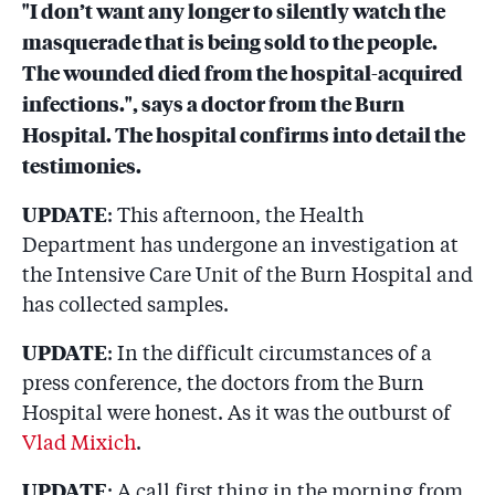
Luați-vă TVR înapoi că altfel pierdeți tot!
"I don’t want any longer to silently watch the
masquerade that is being sold to the people.
3.4
”Mami, tu nu plîngi după băiatul tău?”. Mărturia și
The wounded died from the hospital-acquired
documentele familiei mințite: arsura a fost ”umflată”
de la 30-35% la 45-50%! (I)
infections.", says a doctor from the Burn
Hospital. The hospital confirms into detail the
3.5
”Ai grijă de noi, frate Alex!”. Familia Hogea întreabă
testimonies.
cine le-a scos băiatul de pe lista de Bruxelles și
demonstrează că a plecat contaminat cu bacterii (II)
UPDATE
: This afternoon, the Health
3.6
Bacteristan - 13 dosare ale morților de la Colectiv
Department has undergone an investigation at
the Intensive Care Unit of the Burn Hospital and
3.7
”Când invocă legea ca să apere secretul dosarelor,
has collected samples.
spitalele uită că ele au încălcat primele legea”
UPDATE
: In the difficult circumstances of a
3.8
După 10 ani de luptă cu cancerul și zeci de operații pe
press conference, the doctors from the Burn
creier, Denis Pașcovici e în comă la Constanța,
infectat cu două bacterii nosocomiale
Hospital were honest. As it was the outburst of
Vlad Mixich
.
3.9
Un medic iese la lumină. Camelia Roiu: ”Guvernul
Cioloș greșește dacă crede că va curăța spitalele cu
UPDATE
: A call first thing in the morning from