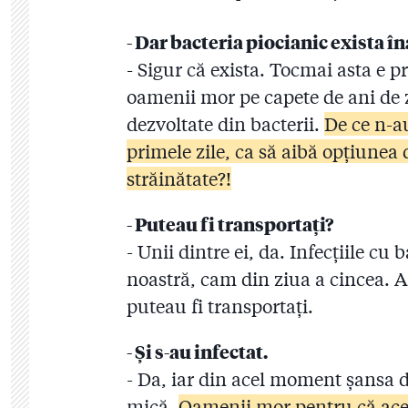
- Dar bacteria piocianic exista în
- Sigur că exista. Tocmai asta e p
oamenii mor pe capete de ani de 
dezvoltate din bacterii.
De ce n-au
primele zile, ca să aibă opțiunea 
străinătate?!
- Puteau fi transportați?
- Unii dintre ei, da. Infecțiile cu 
noastră, cam din ziua a cincea. Ar 
puteau fi transportați.
- Și s-au infectat.
- Da, iar din acel moment șansa de
mică.
Oamenii mor pentru că aceș