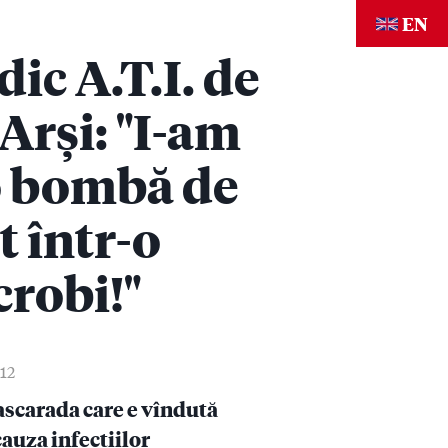
EN
ic A.T.I. de
 Arși: "I-am
-o bombă de
t într-o
robi!"
:12
mascarada care e vîndută
cauza infecțiilor