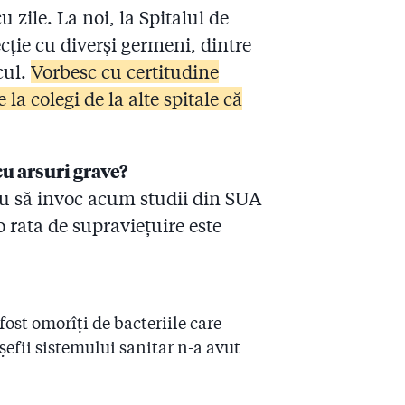
u zile. La noi, la Spitalul de
cție cu diverși germeni, dintre
cul.
Vorbesc cu certitudine
 la colegi de la alte spitale că
cu arsuri grave?
au să invoc acum studii din SUA
lo rata de supraviețuire este
fost omorîți de bacteriile care
șefii sistemului sanitar n-a avut