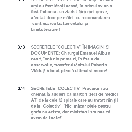
arși au fost lăsați acasă, în primul avion a
fost îmbarcat un ziarist fără răni grave,
afectat doar pe mâini, cu recomandarea
”continuarea tratamentului și
kinetoterapie”!
3.13
SECRETELE "COLECTIV" ÎN IMAGINI ȘI
DOCUMENTE: Chirurgul Emanuel Albu a
cerut, încă din prima zi, în foaia de
observație, transferul rănitului Roberto
Vlăduț! Vlăduț pleacă ultimul și moare!
3.14
SECRETELE "COLECTIV" Procurorii au
chemat la audieri, ca martori, zeci de medici
ATI de la cele 12 spitale care au tratat răniții
de la „Colectiv”! ”Nici măcar piele pentru
grefe nu exista, dar ministerul spunea că
avem de toate!”