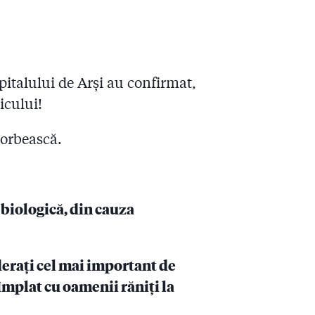
 Spitalului de Arși au confirmat,
icului!
vorbească.
 biologică, din cauza
iderați cel mai important de
tîmplat cu oamenii răniți la