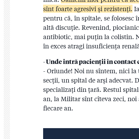
sînt foarte agresivi și rezistenți.
Ia
pentru că, în spitale, se folosesc 
altă discuție. Revenind, piocianicu
antibiotic, mai puțin la colistin.
în exces atragi insuficiența renal
- Unde intră pacienții în contact
- Oriunde! Noi nu sîntem, nici la 
secții, un spital de arși adecvat.
specializați din țară. Restul spita
an, la Militar sînt cîteva zeci, no
fiecare an.