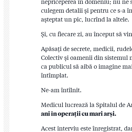
nepriceperea în domeniu; nu ne si
culegem detalii și pentru ce s-a
așteptat un pic, lucrînd la altele.
Și, cu fiecare zi, au început să v
Apăsați de secrete, medicii, rudele
Colectiv și oamenii din sistemul m
ca publicul să aibă o imagine mai
întîmplat.
Ne-am întîlnit.
Medicul lucrează la Spitalul de Ar
ani în operații cu mari arși.
Acest interviu este înregistrat, 