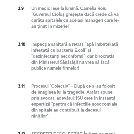
3.9
Un medic iese la lumină. Camelia Roiu:
”Guvernul Cioloș greșește dacă crede că va
curăța spitalele cu aceiași manageri care le-
au ținut în mizerie!”
3.10
Inspecția sanitară a retras ”apă îmbuteliată
infestată cu bacteria E.coli” și
”dezinfectanți neconformi”, dar birocrația
din Ministerul Sănătății nu vrea să facă
publice numele firmelor!
3.11
Procesul "Colectiv" - După ce s-au folosit
de imaginea lui la tragedie, Arafat spune,
prin avocat, adevărul: ISU cere în instanță
expertiză ”pentru că infecțiile nosocomiale
din spitale au contribuit la decesul
răniților”!
3.12
SECRETELE "COLECTIV" În timp ce marii