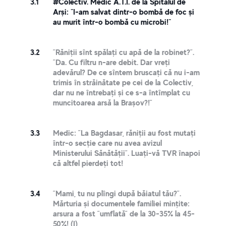
3.1
#Colectiv. Medic A.T.I. de la Spitalul de
Arși: "I-am salvat dintr-o bombă de foc și
au murit într-o bombă cu microbi!"
3.2
”Răniții sînt spălați cu apă de la robinet?”.
”Da. Cu filtru n-are debit. Dar vreți
adevărul? De ce sîntem bruscați că nu i-am
trimis în străinătate pe cei de la Colectiv,
dar nu ne întrebați și ce s-a întîmplat cu
muncitoarea arsă la Brașov?!”
3.3
Medic: ”La Bagdasar, răniții au fost mutați
într-o secție care nu avea avizul
Ministerului Sănătății”. Luați-vă TVR înapoi
că altfel pierdeți tot!
3.4
”Mami, tu nu plîngi după băiatul tău?”.
Mărturia și documentele familiei mințite:
arsura a fost ”umflată” de la 30-35% la 45-
50%! (I)