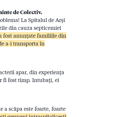
ainte de Colectiv.
roblema! La Spitalul de Arși
zile din cauza septicemiei
 fost anunțate familiile din
de a-i transporta în
bacterii apar, din experiența
fi fost timp. Intubați, ei
 a scăpa este foarte, foarte
ti germeni intraspitalicești