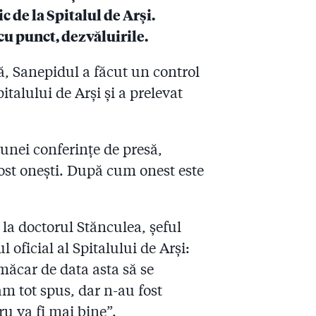
c de la Spitalul de Arși.
cu punct, dezvăluirile.
, Sanepidul a făcut un control
italului de Arși și a prelevat
e unei conferințe de presă,
fost onești. După cum onest este
 la doctorul Stănculea, șeful
l oficial al Spitalului de Arși:
car de data asta să se
-am tot spus, dar n-au fost
ru va fi mai bine”.