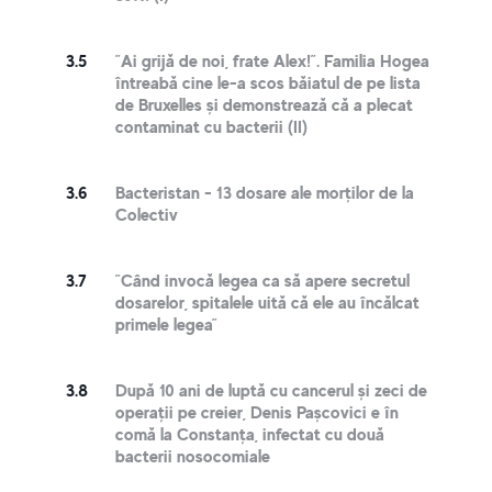
3.5
”Ai grijă de noi, frate Alex!”. Familia Hogea
întreabă cine le-a scos băiatul de pe lista
de Bruxelles și demonstrează că a plecat
contaminat cu bacterii (II)
3.6
Bacteristan - 13 dosare ale morților de la
Colectiv
3.7
”Când invocă legea ca să apere secretul
dosarelor, spitalele uită că ele au încălcat
primele legea”
3.8
După 10 ani de luptă cu cancerul și zeci de
operații pe creier, Denis Pașcovici e în
comă la Constanța, infectat cu două
bacterii nosocomiale