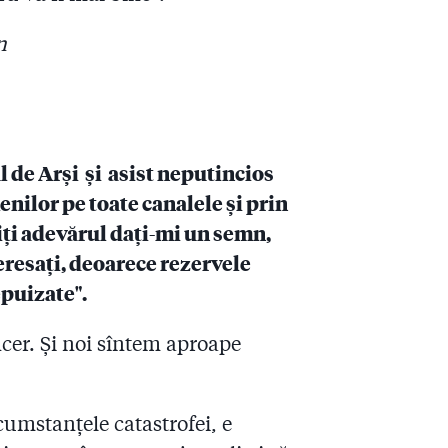
n
l de Arși și asist neputincios
nilor pe toate canalele și prin
tiți adevărul dați-mi un semn,
eresați, deoarece rezervele
epuizate".
cer. Și noi sîntem aproape
cumstanțele catastrofei, e