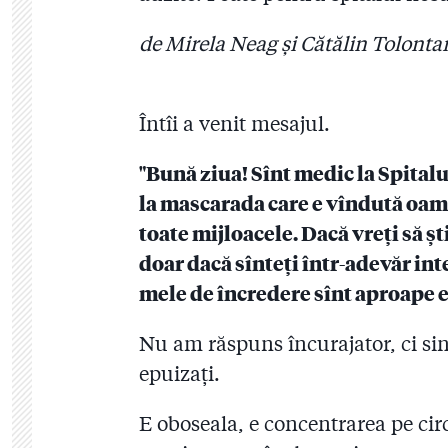
de Mirela Neag și Cătălin Tolonta
Întîi a venit mesajul.
"Bună ziua! Sînt medic la Spitalu
la mascarada care e vîndută oame
toate mijloacele. Dacă vreți să ș
doar dacă sînteți într-adevăr int
mele de încredere sînt aproape 
Nu am răspuns încurajator, ci sin
epuizați.
E oboseala, e concentrarea pe cir