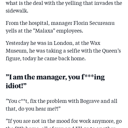
băiatul cu pantaloni roz la mine pentru contracte!”
what is the deal with the yelling that invades the
sidewalk.
5.23
Noventis este firma care le-a plătit lui Secureanu şi
apropiaţilor 470 de deplasări şi concedii!
From the hospital, manager Florin Secureanu
yells at the ”Malaxa” employees.
5.24
Întîlnire Secureanu - Armeanu, omul lui Firea, înainte
de investigație. Directorul PSD din Primărie: ”Nu i-am
Yesterday he was in London, at the Wax
cerut nimic!”
Museum, he was taking a selfie with the Queen’s
5.25
Firea l-a pus pe Armeanu, un manager PSD căruia
figure, today he came back home.
justiția i-a interzis să conducă un singur spital, să
coordoneze 19 spitale din București, cu buget anual
de 1 miliard de lei!
”I am the manager, you f***ing
idiot!”
5.26
AUDIO ȘI DOCUMENTE: "Primarul general a semnat
bucătăria de 100.000 de euro în fața lui Secureanu".
Un consilier PNL înregistrat cînd povestește cum a
”You c**t, fix the problem with Bograve and all
intervenit pentru achizițiile umflate la Malaxa.
that, do you hear me?!”
Semnătura de pe documente este a primarului Răzvan
Sava!
”If you are not in the mood for work anymore, go