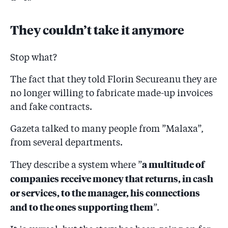
5.48
Corupția creează dependență. Secureanu avea o
They couldn’t take it anymore
curte de învățători, IT-iști și designeri care-i plimbau
cățeii și făceau pe bonele copiilor
Stop what?
5.49
Cum ar fi evoluat dosarele Ridzi, Udrea și Secureanu
dacă ar fi fost în vigoare modificările de lege propuse
The fact that they told Florin Secureanu they are
de Parlament
no longer willing to fabricate made-up invoices
5.50
Motivarea Tribunalului în cazul consilierului de la
and fake contracts.
Președinție și prieten al lui Secureanu: ”Jurnaliștii și-
au respectat deontologia”. Apel către președintele
Gazeta talked to many people from ”Malaxa”,
Iohannis și către mișcările civice!
from several departments.
5.51
„Vrăbi” este însărcinată, dar pentru că Secureanu nu
a multitude of
They describe a system where ”
știe al cui e copilul, ”operațiunea Costa Rica” s-a
companies receive money that returns, in cash
amânat!
or services, to the manager, his connections
5.52
Azi, încă un inculpat și-a recunoscut vinovăția în
and to the ones supporting them
”.
traseul banilor furați de la spitalul ”Malaxa”! Secureanu
insistă să i se ridice controlul judiciar, moment în care