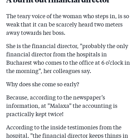
5.37
Academia SRI l-a dat afară pe Secureanu! A dispărut
și conducătorul lui de doctorat: generalul Onișor.
The teary voice of the woman who steps in, is so
Onișor: ”Secureanu elabora o teză curajoasă de
weak that it can be scarcely heard two meters
doctorat despre securitatea sanitară a României”
away towards her boss.
5.38
Un angajat din ”Malaxa” a povestit la DNA cum ”i-am
dus un plic cu 1.000 de lei profesorului și generalului
She is the financial director, ”probably the only
Onișor de la Academia SRI din partea lui Secureanu”
financial director from the hospitals in
Bucharest who comes to the office at 6 o’clock in
5.39
Cum a luat Secureanu șpagă de 1 milion de euro de la
mafia firmelor! Un judecător explică de ce consideră
the morning”, her colleagues say.
mita din spitale drept crimă și o pedepsește pe
măsură
Why does she come so early?
5.40
DNA confirmă că Secureanu i-a cumpărat bijuterii lui
Because, according to the newspaper’s
”Vrăbi” din banii pentru ”curățarea instrumentarului
information, at ”Malaxa” the accounting is
ginecologic”!
practically kept twice!
5.41
Prietenul lui Secureanu, consilierul la președinție
According to the inside testimonies from the
Constantin Brâncuș, a dat reporterii în judecată, a
cerut 200.000 de lei și a pierdut
hospital, ”the financial director keeps things in