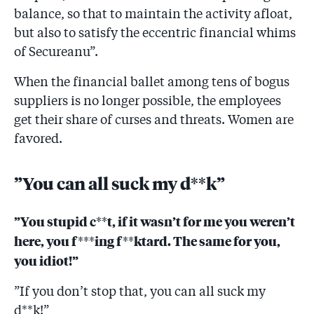
balance, so that to maintain the activity afloat,
5.42
Unul din argumentele lui Florin Secureanu ca să fie
but also to satisfy the eccentric financial whims
eliberat din arest: i se poate infecta măseaua!
of Secureanu”.
5.43
Secureanu: ”Emisari ai primarului Firea mi-au cerut
When the financial ballet among tens of bogus
bani de campanii! Înregistrările sunt la DNA”
suppliers is no longer possible, the employees
5.44
Secureanu și ”Vrăbi” și-au concediat avocata pentru
get their share of curses and threats. Women are
joc dublu: era omul Primăriei și se interesa de
favored.
”înregistrările cu Gabriela Firea”!
5.45
DNA: După ce Secureanu golea casieria, trimitea să i
”You can all suck my d**k”
se aducă banii plătiți de pacienți pentru analize!
”You stupid c**t, if it wasn’t for me you weren’t
5.46
Secureanu a început să toarne unde au ajuns banii,
dar s-a speriat și s-a răsucit! În dosar apar masoni și
here, you f***ing f**ktard. The same for you,
directori ai lui Oprescu!
you idiot!”
5.47
Reacția Patriarhiei despre fundația care a primit bani
”If you don’t stop that, you can all suck my
furați din spitalul Malaxa: ”Fundația Omenia folosește
abuziv imaginea Preafericitului Daniel”
d**k!”