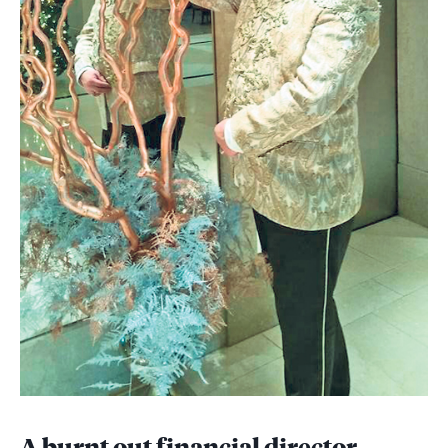
5.32
Întrebată de cîte ori a intrat Secureanu la Cotroceni,
Administrația Prezidențială ne-a trimis la SPP, iar SPP
spune că ”bonurile de acces și tabelele se distrug în
cel mult 7 zile”!
5.33
Secureanu i-a făcut firmă lui ”Vrăbi” cu soția unui fost
ofițer SIE, Ion Milodin, personaj nelipsit pe axa
Secureanu - Oprescu
5.34
Armament în spital! ”Comisarul-șef Udroiu de la
Agenția Națională Antidrog e omul care ii ajută pe
Secureanu și pe Vrăbi să-și reînnoiască permisele de
portarmă și merge cu ei la poligon!”
5.35
”Jigodito!”, cuvîntul anului 2016, și filmarea cu ”Vrăbi”
dîndu-se drept Gabriela Firea, primarul Bucureștiului!
5.36
Secureanu rămîne în arest. Judecătorul a prelungit
măsura pe încă 30 de zile. Omul are 1,5 terabytes de
înregistrări!
A burnt out financial director