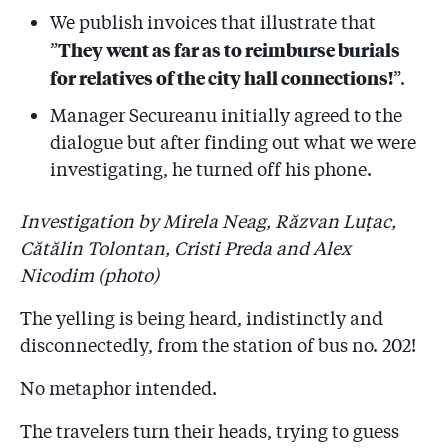
We publish invoices that illustrate that
5.18
Secureanu s-a pus pe statuia lui Eminescu, i-a urat
They went as far as to reimburse burials
”
”Crăciun fericit!” lui Seneca și vrea să-și cumpere
apartamentul RAPPS în numele lui ”Constantin
for relatives of the city hall connections!
”.
Brâncuși”!
Manager Secureanu initially agreed to the
5.19
”Conferențiarul doctor” Secureanu nu dă cu anii pe la
dialogue but after finding out what we were
Universitatea Titu Maiorescu, unde ”predă” Genetică!
investigating, he turned off his phone.
Atunci cînd studentele s-au revoltat le-a spus: ”Poate
vă treziți cu niște țigani la ușă!”
Investigation by Mirela Neag, Răzvan Luțac,
5.20
Universitatea ”Titu Maiorescu” anunță că-l dă afară
Cătălin Tolontan, Cristi Preda and Alex
pe Secureanu! Urs: ”Nu venea la cursuri, am început
Nicodim (photo)
demersurile de cîteva săptămîni”
The yelling is being heard, indistinctly and
5.21
Secureanu și-a pus fata pe listele romilor pentru că-și
disconnectedly, from the station of bus no. 202!
dorea să intre la un liceu de top din București! ”A
aranjat cu fiul Mamei Omida!”
No metaphor intended.
5.22
Juniorul Mircea Oprescu stăpînește afacerile de la
The travelers turn their heads, trying to guess
spitalele Malaxa și Sf. Maria! Secureanu: ”Iar a venit