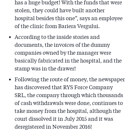
has a huge budget! With the funds that were
la primării! În acest timp, Secureanu amenaja
stolen, they could have built another
bucătăria spitalului cu o firmă de jocuri de noroc - La
mulți ani, România!
hospital besides this one”, says an employee
of the clinic from Bariera Vergului.
5.14
Casa lui Secureanu făcută cu banii spitalului este
pustie. ”Deconta pînă și facturile de la Leroy-Merlin și
According to the inside stories and
Bricostore!” - Unde a dispărut?
documents, the invoices of the dummy
companies owned by the manager were
5.15
Secureanu și-a pus numele pe statuia lui Mihai
basically fabricated in the hospital, and the
Eminescu de la Viena - Cum a plătit Noventis, cel mai
mare furnizor al spitalului, petrecerea aniversară a
stamp was in the drawer!
băiatului managerului!
Following the route of money, the newspaper
5.16
Fosta șefă a PSD Austria i-a răzuit, peste noapte, cu
has discovered that RYS Force Company
șpaclul, numele lui Secureanu de pe statuia lui
SRL, the company through which thousands
Eminescu. Rămășițele sînt încă acolo!
of cash withdrawals were done, continues to
5.17
take money from the hospital, although the
DNA mai are un dosar cu managerul de la Malaxa: l-a
mituit pe Dan Diaconescu! Mari politicieni tremură în
court dissolved it in July 2015 and it was
fața mesajului lui Secureanu - ”Îi am înregistrați pe
deregistered in November 2016!
toți!”