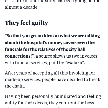
It is surreal, but the story has been going on for
poate pleca în străinătate
almost a decade!
5.53
Mărturii la tribunal în procesul Secureanu: "Eram
sclavi pe plantaţie! O doctoriţă a fost înjurată de
They feel guilty
morţi după ce îi murise mama"
So that you get an idea on what we are talking
”
about: the hospital’s money covers even the
funerals for the relatives of the city hall
connections
!”, a source shows us two invoices
with funeral services, paid by ”Malaxa”.
After years of accepting all this invoicing for
made-up services, people have decided to break
the chain.
Having been personally humiliated and feeling
guilty for their deeds, they confront the boss