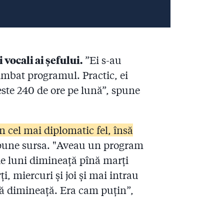
 vocali ai șefului.
”Ei s-au
imbat programul. Practic, ei
este 240 de ore pe lună”, spune
în cel mai diplomatic fel, însă
une sursa. "Aveau un program
de luni dimineață pînă marți
i, miercuri și joi și mai intrau
tă dimineață. Era cam puțin”,