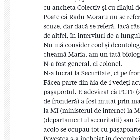
cu ancheta Colectiv și cu filajul d
Poate că Radu Moraru nu se referă
scuze, dar dacă se referă, iacă ră
de altfel, în interviuri de-a lungu
Nu mă consider cool și deontolog
cheamă Maria, am un tată biolog
N-a fost general, ci colonel.
N-a lucrat la Securitate, ci pe fro
Făcea parte din ăia de-i vedeți ac
pașaportul. E adevărat că PCTF (
de frontieră) a fost mutat prin ma
la MI (ministerul de interne) la 
(departamentul securitatii) sau G
acolo se ocupau tot cu pașapoarte
Povestea s-a încheiat în decembri