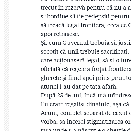
trecut în rezervă pentru că nu a 
subordine să fie pedepsiți pentru
să treacă legal frontiera, ceea ce
apoi retrăsese.
Și, cum Guvernul trebuia să justi
socotit că unii trebuie sacrificați
care acționaseră legal, să și-o fu
oficială că regele a forțat frontie
gherete și fiind apoi prins pe auto
atunci l-au dat pe tata afară.
După 25 de ani, încă mă mîndresc
Eu eram regalist dinainte, așa că 
Acum, complet separat de cazul c
vorba, să încerci stigmatizarea or
țara unde s-a născut e o chestie d