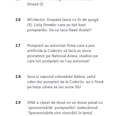
thread (I)
2.6
#Colectiv: Drapelul țesut cu fir de șpagă
(II). Lista firmelor care au dat bani
pompierilor. De ce tace Raed Arafat?
2.7
Pompierii au autorizat firma care a pus
artificiile la Colectiv să facă un show
pirotehnic pe Național Arena, stadion pe
care tot pompierii nu l-au autorizat!
2.8
Sora și nepotul colonelului Aldoiu, șeful
celor doi pompieri de la Colectiv, au o firmă
pe baza căreia se iau avize ISU
2.9
DNA a clasat de două ori un dosar penal cu
”sponsorizările” pompierilor! Judecătorul:
"Sponsorizările sînt vinovății în lanțul