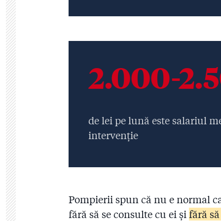
2.000-2.
de lei pe lună este salariul 
intervenție
Pompierii spun că nu e normal ca
fără să se consulte cu ei și
fără să