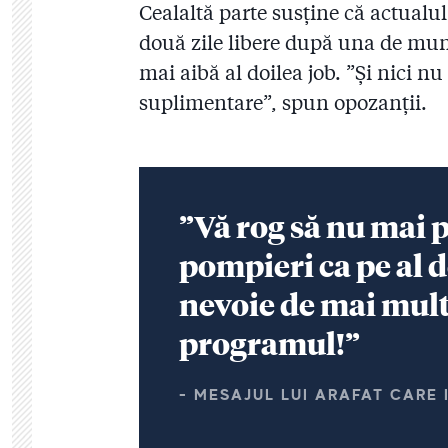
Cealaltă parte susține că actualu
două zile libere după una de munc
mai aibă al doilea job. ”Și nici nu
suplimentare”, spun opozanții.
”Vă rog să nu mai 
pompieri ca pe al 
nevoie de mai mult
programul!”
- MESAJUL LUI ARAFAT CARE 