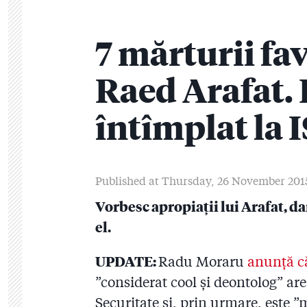
7 mărturii fav
Raed Arafat. 
întîmplat la 
Published at Thursday, 26 November 2015
Vorbesc apropiații lui Arafat, dar
el.
UPDATE:
Radu Moraru
anunță c
”considerat cool și deontolog” are
Securitate și, prin urmare, este 