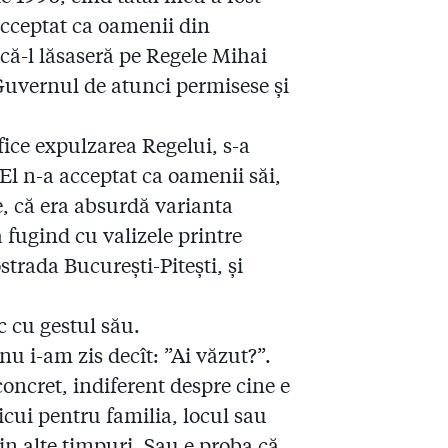
acceptat ca oamenii din
 că-l lăsaseră pe Regele Mihai
 Guvernul de atunci permisese și
fice expulzarea Regelui, s-a
. El n-a acceptat ca oamenii săi,
re, că era absurdă varianta
ra fugind cu valizele printre
strada București-Pitești, și
 cu gestul său.
nu i-am zis decît: ”Ai văzut?”.
oncret, indiferent despre cine e
icui pentru familia, locul sau
in alte timpuri. Sau e proba că