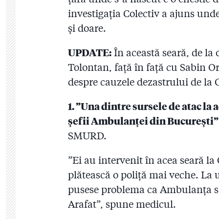
investigația Colectiv a ajuns un
și doare.
UPDATE:
În această seară, de la 
Tolontan, față în față cu Sabin O
despre cauzele dezastrului de la C
1. ”Una dintre sursele de atac la 
șefii Ambulanței din București”
SMURD.
”Ei au intervenit în acea seară la 
plătească o poliță mai veche. La
pusese problema ca Ambulanța să
Arafat”, spune medicul.