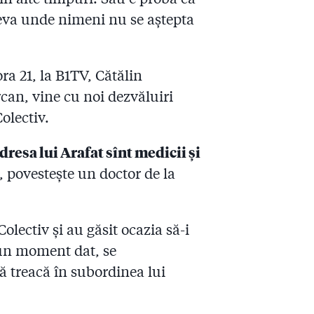
deva unde nimeni nu se aștepta
ora 21, la B1TV, Cătălin
rcan, vine cu noi dezvăluiri
olectiv.
adresa lui Arafat sînt medicii și
, povestește un doctor de la
Colectiv și au găsit ocazia să-i
 un moment dat, se
 treacă în subordinea lui