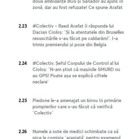
două ambulanțe BGS și Sanador au ajuns în
zonă, dar au fost refuzate! Ce spune Arafat
2.23
#Colectiv - Raed Arafat îi răspunde lui
Dacian Cioloș: ”Și la atentatele din Bruxelles
resuscitările s-au făcut pe caldarâm!”. I-a
trimis premierului și poze din Belgia
2.24
#Colectiv. Șeful Corpului de Control al lui
Cioloș: ”N-am știut că mașinile SMURD nu
au GPS! Poate așa se explică cifrele
neclare”
2.25
Piedone le-a amenajat un birou în primărie
pompierilor care s-au făcut că verifică
”Colectiv”
2.26
Numele a sute de medici schimbate ca să
pice la comisia ”aranjată” pentru examenul