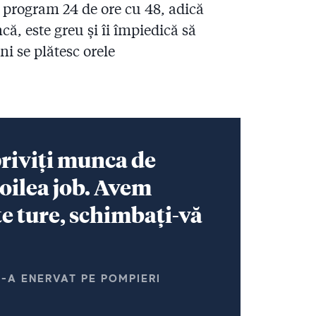
l program 24 de ore cu 48, adică
ă, este greu și îi împiedică să
 ni se plătesc orele
priviți munca de
doilea job. Avem
e ture, schimbați-vă
I-A ENERVAT PE POMPIERI