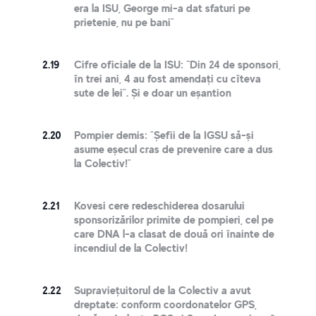
era la ISU, George mi-a dat sfaturi pe
prietenie, nu pe bani”
2.19
Cifre oficiale de la ISU: "Din 24 de sponsori,
în trei ani, 4 au fost amendați cu cîteva
sute de lei”. Și e doar un eșantion
2.20
Pompier demis: ”Șefii de la IGSU să-și
asume eșecul cras de prevenire care a dus
la Colectiv!”
2.21
Kovesi cere redeschiderea dosarului
sponsorizărilor primite de pompieri, cel pe
care DNA l-a clasat de două ori înainte de
incendiul de la Colectiv!
2.22
Supraviețuitorul de la Colectiv a avut
dreptate: conform coordonatelor GPS,