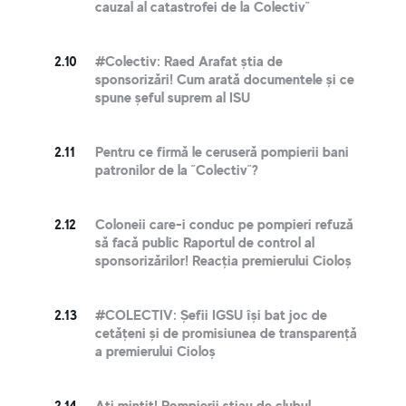
cauzal al catastrofei de la Colectiv”
2.10
#Colectiv: Raed Arafat știa de
sponsorizări! Cum arată documentele și ce
spune șeful suprem al ISU
2.11
Pentru ce firmă le ceruseră pompierii bani
patronilor de la ”Colectiv”?
2.12
Coloneii care-i conduc pe pompieri refuză
să facă public Raportul de control al
sponsorizărilor! Reacția premierului Cioloș
2.13
#COLECTIV: Șefii IGSU își bat joc de
cetățeni și de promisiunea de transparență
a premierului Cioloș
2.14
Ați mințit! Pompierii știau de clubul