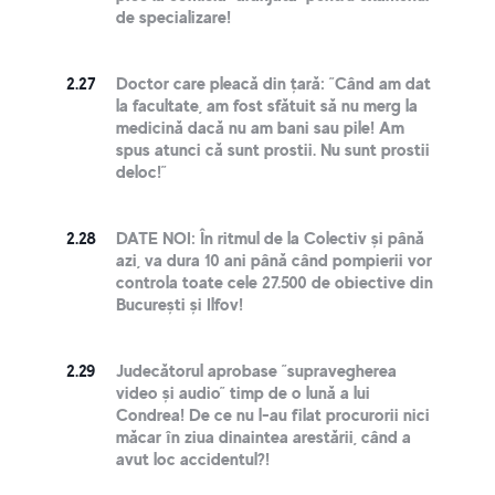
de specializare!
2.27
Doctor care pleacă din țară: ”Când am dat
la facultate, am fost sfătuit să nu merg la
medicină dacă nu am bani sau pile! Am
spus atunci că sunt prostii. Nu sunt prostii
deloc!”
2.28
DATE NOI: În ritmul de la Colectiv și până
azi, va dura 10 ani până când pompierii vor
controla toate cele 27.500 de obiective din
București și Ilfov!
2.29
Judecătorul aprobase ”supravegherea
video și audio” timp de o lună a lui
Condrea! De ce nu l-au filat procurorii nici
măcar în ziua dinaintea arestării, când a
avut loc accidentul?!