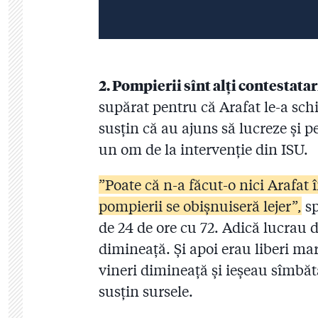
2. Pompierii sînt alți contestatari
supărat pentru că Arafat le-a sch
susțin că au ajuns să lucreze și p
un om de la intervenție din ISU.
”Poate că n-a făcut-o nici Arafat 
pompierii se obișnuiseră lejer”,
sp
de 24 de ore cu 72. Adică lucrau 
dimineață. Și apoi erau liberi marț
vineri dimineață și ieșeau sîmbă
susțin sursele.