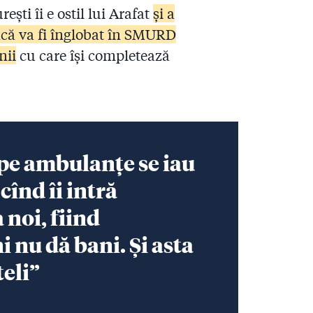
ști îi e ostil lui Arafat
și a
că va fi înglobat în SMURD
nii
cu care își completează
 pe ambulanțe se iau
cînd îi intră
 noi, fiind
i nu dă bani. Și asta
teli”