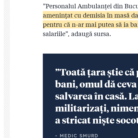
”Personalul Ambulanței din Bucure
amenințat cu demisia în masă da
pentru că n-ar mai putea să ia ba
salariile”, adaugă sursa.
”Toată țara știe că
bani, omul dă ceva 
salvarea în casă. La
militarizați, nimen
a stricat niște soco
- MEDIC SMURD