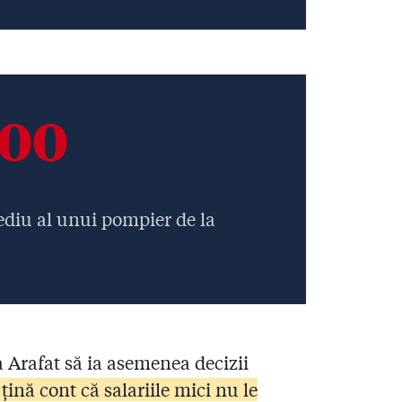
500
mediu al unui pompier de la
 Arafat să ia asemenea decizii
 țină cont că salariile mici nu le