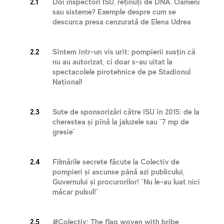
2.1
Doi inspectori ISU, reținuți de DNA. Oameni
sau sisteme? Exemple despre cum se
descurca presa cenzurată de Elena Udrea
2.2
Sîntem într-un vis urît: pompierii susțin că
nu au autorizat, ci doar s-au uitat la
spectacolele pirotehnice de pe Stadionul
Național!
2.3
Sute de sponsorizări către ISU în 2015: de la
cherestea și pînă la jaluzele sau ”7 mp de
gresie”
2.4
Filmările secrete făcute la Colectiv de
pompieri și ascunse până azi publicului,
Guvernului și procurorilor! ”Nu le-au luat nici
măcar pulsul!”
2.5
#Colectiv: The flag woven with bribe