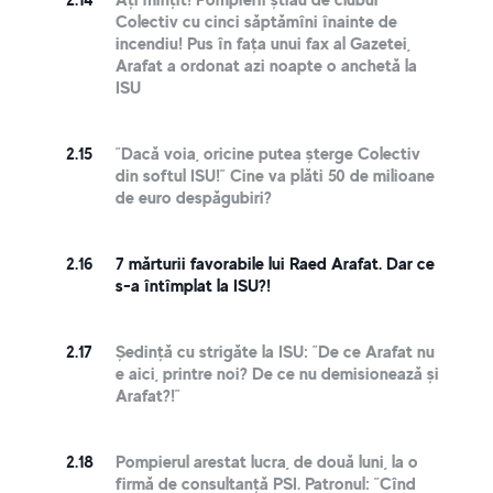
Colectiv cu cinci săptămîni înainte de
incendiu! Pus în fața unui fax al Gazetei,
Arafat a ordonat azi noapte o anchetă la
ISU
2.15
”Dacă voia, oricine putea șterge Colectiv
din softul ISU!” Cine va plăti 50 de milioane
de euro despăgubiri?
2.16
7 mărturii favorabile lui Raed Arafat. Dar ce
s-a întîmplat la ISU?!
2.17
Ședință cu strigăte la ISU: ”De ce Arafat nu
e aici, printre noi? De ce nu demisionează și
Arafat?!”
2.18
Pompierul arestat lucra, de două luni, la o
firmă de consultanță PSI. Patronul: ”Cînd