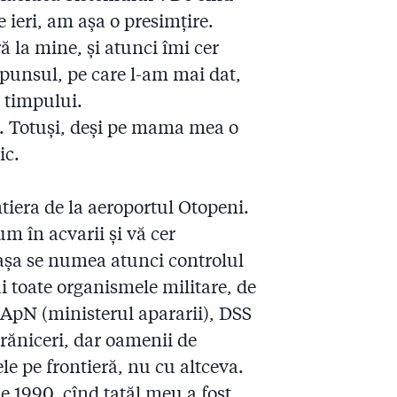
e ieri, am așa o presimțire.
 la mine, și atunci îmi cer
spunsul, pe care l-am mai dat,
l timpului.
. Totuși, deși pe mama mea o
ic.
ntiera de la aeroportul Otopeni.
um în acvarii și vă cer
așa se numea atunci controlul
i toate organismele militare, de
MApN (ministerul apararii), DSS
răniceri, dar oamenii de
le pe frontieră, nu cu altceva.
e 1990, cînd tatăl meu a fost