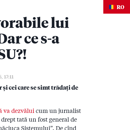
RO
orabile lui
Dar ce s-a
ISU?!
, 17:11
 și cei care se simt trădați de
ă va dezvălui
cum un jurnalist
 drept tată un fost general de
”măciuca Sistemului”. De cînd