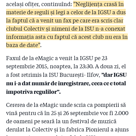
2.17
Ședință cu strigăte la ISU: ”De ce Arafat nu e aici,
același ofițer, continuînd:
”Neglijența crasă în
printre noi? De ce nu demisionează și Arafat?!”
materie de reguli și legi a celor de la IGSU a dus
la faptul că a venit un fax pe care era scris clar
2.18
Pompierul arestat lucra, de două luni, la o firmă de
clubul Colectiv și nimeni de la ISU n-a conexat
consultanță PSI. Patronul: ”Cînd era la ISU, George
mi-a dat sfaturi pe prietenie, nu pe bani”
informația asta cu faptul că acest club nu era în
baza de date”
.
2.19
Cifre oficiale de la ISU: "Din 24 de sponsori, în trei
ani, 4 au fost amendați cu cîteva sute de lei”. Și e
Faxul de la eMagic a venit la IGSU pe 23
doar un eșantion
septembrie 2015, noaptea, la 23:30. A doua zi, el
2.20
Pompier demis: ”Șefii de la IGSU să-și asume eșecul
”dar IGSU
a fost retrimis la ISU București- Ilfov,
cras de prevenire care a dus la Colectiv!”
nu i-a dat număr de înregistrare, ceea ce e total
împotriva regulilor”.
2.21
Kovesi cere redeschiderea dosarului sponsorizărilor
primite de pompieri, cel pe care DNA l-a clasat de
Cererea de la eMagic unde scria ca pompierii să
două ori înainte de incendiul de la Colectiv!
vină pentru că în 25 și 26 septembrie vor fi 2.000
2.22
Supraviețuitorul de la Colectiv a avut dreptate:
de oameni pe seară la un festival de muzică
conform coordonatelor GPS, două ambulanțe BGS și
derulat la Colectiv și în fabrica Pionierul a ajuns
Sanador au ajuns în zonă, dar au fost refuzate! Ce