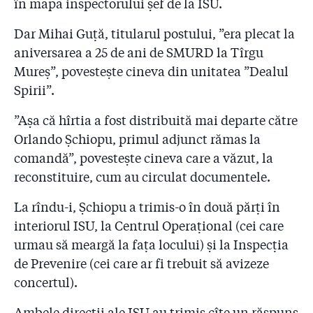
în mapa inspectorului șef de la ISU.
spune Arafat
Dar Mihai Guță, titularul postului, ”era plecat la
2.23
#Colectiv - Raed Arafat îi răspunde lui Dacian
Cioloș: ”Și la atentatele din Bruxelles resuscitările s-au
aniversarea a 25 de ani de SMURD la Tîrgu
făcut pe caldarâm!”. I-a trimis premierului și poze din
Mureș”, povestește cineva din unitatea ”Dealul
Belgia
Spirii”.
2.24
#Colectiv. Șeful Corpului de Control al lui Cioloș: ”N-
”Așa că hîrtia a fost distribuită mai departe către
am știut că mașinile SMURD nu au GPS! Poate așa se
explică cifrele neclare”
Orlando Șchiopu, primul adjunct rămas la
comandă”, povestește cineva care a văzut, la
2.25
Piedone le-a amenajat un birou în primărie
reconstituire, cum au circulat documentele.
pompierilor care s-au făcut că verifică ”Colectiv”
La rîndu-i, Șchiopu a trimis-o în două părți în
2.26
Numele a sute de medici schimbate ca să pice la
interiorul ISU, la Centrul Operațional (cei care
comisia ”aranjată” pentru examenul de specializare!
urmau să meargă la fața locului) și la Inspecția
2.27
Doctor care pleacă din țară: ”Când am dat la
de Prevenire (cei care ar fi trebuit să avizeze
facultate, am fost sfătuit să nu merg la medicină dacă
concertul).
nu am bani sau pile! Am spus atunci că sunt prostii.
Nu sunt prostii deloc!”
Ambele direcții ale ISU au trimis cîte un răspuns