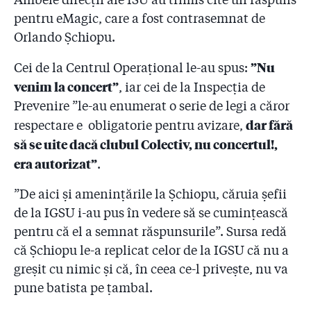
pentru eMagic, care a fost contrasemnat de
2.28
DATE NOI: În ritmul de la Colectiv și până azi, va dura
10 ani până când pompierii vor controla toate cele
Orlando Șchiopu.
27.500 de obiective din București și Ilfov!
”Nu
Cei de la Centrul Operațional le-au spus:
2.29
Judecătorul aprobase ”supravegherea video și audio”
venim la concert”
, iar cei de la Inspecția de
timp de o lună a lui Condrea! De ce nu l-au filat
Prevenire ”le-au enumerat o serie de legi a căror
procurorii nici măcar în ziua dinaintea arestării, când
a avut loc accidentul?!
dar fără
respectare e obligatorie pentru avizare,
să se uite dacă clubul Colectiv, nu concertul!,
2.30
Omorâtă de infecții și mințită!
era autorizat”
.
2.31
Trei ani de la incendiul Colectiv – „Luptați pentru
”De aici și amenințările la Șchiopu, căruia șefii
viața voastră!”
de la IGSU i-au pus în vedere să se cumințească
2.32
English title to be translated
pentru că el a semnat răspunsurile”. Sursa redă
că Șchiopu le-a replicat celor de la IGSU că nu a
greșit cu nimic și că, în ceea ce-l privește, nu va
pune batista pe țambal.