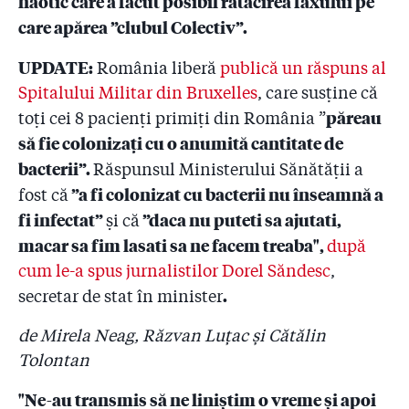
haotic care a făcut posibil rătăcirea faxului pe
2.6
#Colectiv: Drapelul țesut cu fir de șpagă (II). Lista
care apărea ”clubul Colectiv”.
firmelor care au dat bani pompierilor. De ce tace
Raed Arafat?
UPDATE:
România liberă
publică un răspuns al
2.7
Pompierii au autorizat firma care a pus artificiile la
Spitalului Militar din Bruxelles
, care susține că
Colectiv să facă un show pirotehnic pe Național
păreau
toți cei 8 pacienți primiți din România ”
Arena, stadion pe care tot pompierii nu l-au
să fie colonizați cu o anumită cantitate de
autorizat!
bacterii”.
Răspunsul Ministerului Sănătății a
2.8
Sora și nepotul colonelului Aldoiu, șeful celor doi
”a fi colonizat cu bacterii nu înseamnă a
fost că
pompieri de la Colectiv, au o firmă pe baza căreia se
fi infectat”
”daca nu puteti sa ajutati,
iau avize ISU
și că
macar sa fim lasati sa ne facem treaba",
după
2.9
DNA a clasat de două ori un dosar penal cu
cum le-a spus jurnalistilor Dorel Săndesc
,
”sponsorizările” pompierilor! Judecătorul:
.
secretar de stat în minister
"Sponsorizările sînt vinovății în lanțul cauzal al
catastrofei de la Colectiv”
de Mirela Neag, Răzvan Luțac și Cătălin
2.10
#Colectiv: Raed Arafat știa de sponsorizări! Cum
Tolontan
arată documentele și ce spune șeful suprem al ISU
"Ne-au transmis să ne liniștim o vreme și apoi