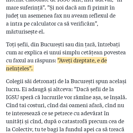
mare suferință”. ”Și noi dacă am fi primit în
județ un asemenea fax nu aveam reflexul de
a intra pe calculator ca să verificăm”,
mărturisește el.
Toți șefii, din București sau din țară, întrebați
cum ar explica ei unui simplu cetățean povestea
cu faxul au răspuns:
”Aveți dreptate, e de
neînțeles”.
Colegii săi detronați de la București spun același
lucru. Ei adaugă și altceva: ”Dacă șefii de la
IGSU speră că lucrurile vor rămîne așa, se înșală.
Cînd tai costuri, cînd dai oameni afară, cînd nu
te interesează ce se petrece cu adevărat în
unități și cînd, după o catastrofă precum cea de
la Colectiv, tu te bagi la fundul apei ca să treacă