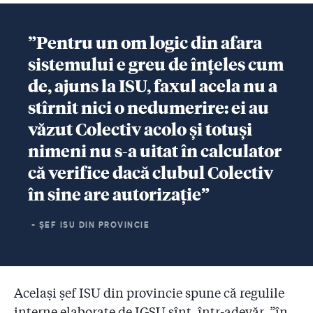
”Pentru un om logic din afara
sistemului e greu de înțeles cum
de, ajuns la ISU, faxul acela nu a
stîrnit nici o nedumerire: ei au
văzut Colectiv acolo și totuși
nimeni nu s-a uitat în calculator
că verifice dacă clubul Colectiv
în sine are autorizație”
- ŞEF ISU DIN PROVINCIE
Același șef ISU din provincie spune că regulile
interne elaborate de IGSU sînt, într-adevăr, ”în