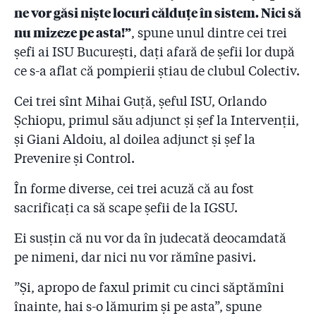
2.11
Pentru ce firmă le ceruseră pompierii bani patronilor
ne vor găsi niște locuri călduțe în sistem. Nici să
de la ”Colectiv”?
nu mizeze pe asta!”
, spune unul dintre cei trei
2.12
șefi ai ISU București, dați afară de șefii lor după
Coloneii care-i conduc pe pompieri refuză să facă
public Raportul de control al sponsorizărilor! Reacția
ce s-a aflat că pompierii știau de clubul Colectiv.
premierului Cioloș
Cei trei sînt Mihai Guță, șeful ISU, Orlando
2.13
#COLECTIV: Șefii IGSU își bat joc de cetățeni și de
Șchiopu, primul său adjunct și șef la Intervenții,
promisiunea de transparență a premierului Cioloș
și Giani Aldoiu, al doilea adjunct și șef la
2.14
Ați mințit! Pompierii știau de clubul Colectiv cu cinci
Prevenire și Control.
săptămîni înainte de incendiu! Pus în fața unui fax al
Gazetei, Arafat a ordonat azi noapte o anchetă la ISU
În forme diverse, cei trei acuză că au fost
sacrificați ca să scape șefii de la IGSU.
2.15
”Dacă voia, oricine putea șterge Colectiv din softul
ISU!” Cine va plăti 50 de milioane de euro
Ei susțin că nu vor da în judecată deocamdată
despăgubiri?
pe nimeni, dar nici nu vor rămîne pasivi.
2.16
7 mărturii favorabile lui Raed Arafat. Dar ce s-a
”Și, apropo de faxul primit cu cinci săptămîni
întîmplat la ISU?!
înainte, hai s-o lămurim și pe asta”, spune