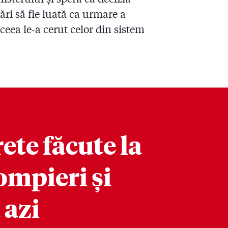
ări să fie luată ca urmare a
ceea le-a cerut celor din sistem
ete făcute la
ompieri și
 azi