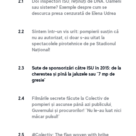
2.1
Doi inspectori ISU, reținuți de DNA. Oameni
sau sisteme? Exemple despre cum se
descurca presa cenzurată de Elena Udrea
2.2
Sîntem într-un vis urît: pompierii susțin că
nu au autorizat, ci doar s-au uitat la
spectacolele pirotehnice de pe Stadionul
Național!
2.3
Sute de sponsorizări către ISU în 2015: de la
cherestea și pînă la jaluzele sau ”7 mp de
gresie”
2.4
Filmările secrete făcute la Colectiv de
pompieri și ascunse până azi publicului,
Guvernului și procurorilor! ”Nu le-au luat nici
măcar pulsul!”
2.5
#Colectiv: The flag woven with bribe