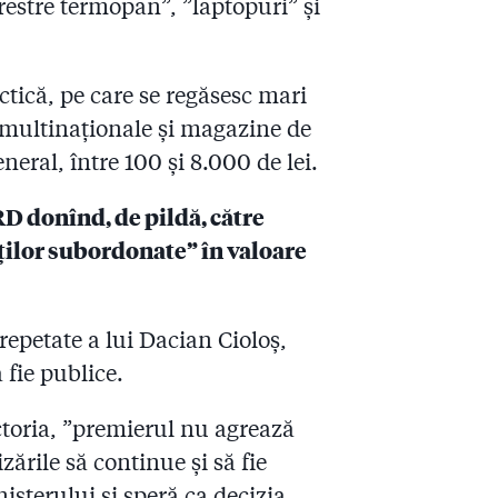
erestre termopan”, ”laptopuri” și
ectică, pe care se regăsesc mari
i multinaționale și magazine de
eneral, între 100 și 8.000 de lei.
 donînd, de pildă, către
ților subordonate” în valoare
repetate a lui Dacian Cioloș,
 fie publice.
ictoria, ”premierul nu agrează
ările să continue și să fie
nisterului și speră ca decizia