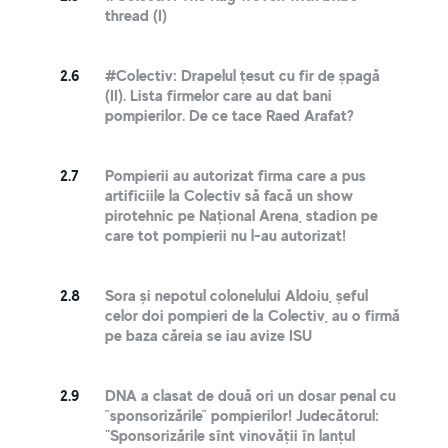
thread (I)
2.6
#Colectiv: Drapelul țesut cu fir de șpagă
(II). Lista firmelor care au dat bani
pompierilor. De ce tace Raed Arafat?
2.7
Pompierii au autorizat firma care a pus
artificiile la Colectiv să facă un show
pirotehnic pe Național Arena, stadion pe
care tot pompierii nu l-au autorizat!
2.8
Sora și nepotul colonelului Aldoiu, șeful
celor doi pompieri de la Colectiv, au o firmă
pe baza căreia se iau avize ISU
2.9
DNA a clasat de două ori un dosar penal cu
”sponsorizările” pompierilor! Judecătorul:
"Sponsorizările sînt vinovății în lanțul