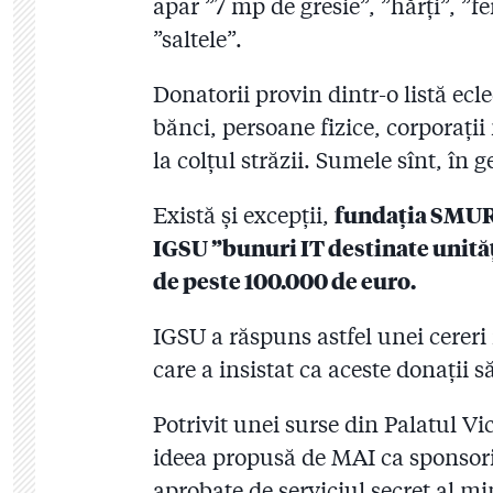
apar ”7 mp de gresie”, ”hărți”, ”f
”saltele”.
Donatorii provin dintr-o listă ecl
bănci, persoane fizice, corporați
la colțul străzii. Sumele sînt, în g
Există și excepții,
fundația SMURD
IGSU ”bunuri IT destinate unită
de peste 100.000 de euro.
IGSU a răspuns astfel unei cereri 
care a insistat ca aceste donații să
Potrivit unei surse din Palatul V
ideea propusă de MAI ca sponsoriz
aprobate de serviciul secret al mi