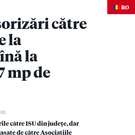
RO
orizări către
e la
înă la
”7 mp de
:01
ile către ISU din județe, dar
asate de către Asociațiile