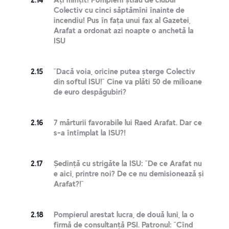
Colectiv cu cinci săptămîni înainte de
incendiu! Pus în fața unui fax al Gazetei,
Arafat a ordonat azi noapte o anchetă la
ISU
2.15
”Dacă voia, oricine putea șterge Colectiv
din softul ISU!” Cine va plăti 50 de milioane
de euro despăgubiri?
2.16
7 mărturii favorabile lui Raed Arafat. Dar ce
s-a întîmplat la ISU?!
2.17
Ședință cu strigăte la ISU: ”De ce Arafat nu
e aici, printre noi? De ce nu demisionează și
Arafat?!”
2.18
Pompierul arestat lucra, de două luni, la o
firmă de consultanță PSI. Patronul: ”Cînd