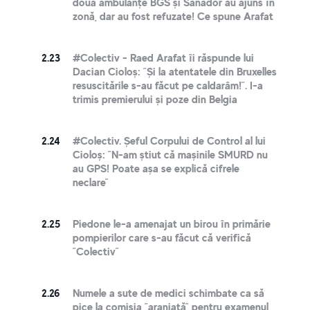
două ambulanțe BGS și Sanador au ajuns în
zonă, dar au fost refuzate! Ce spune Arafat
2.23
#Colectiv - Raed Arafat îi răspunde lui
Dacian Cioloș: ”Și la atentatele din Bruxelles
resuscitările s-au făcut pe caldarâm!”. I-a
trimis premierului și poze din Belgia
2.24
#Colectiv. Șeful Corpului de Control al lui
Cioloș: ”N-am știut că mașinile SMURD nu
au GPS! Poate așa se explică cifrele
neclare”
2.25
Piedone le-a amenajat un birou în primărie
pompierilor care s-au făcut că verifică
”Colectiv”
2.26
Numele a sute de medici schimbate ca să
pice la comisia ”aranjată” pentru examenul