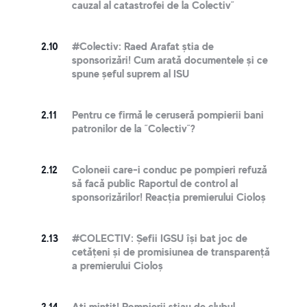
cauzal al catastrofei de la Colectiv”
2.10
#Colectiv: Raed Arafat știa de
sponsorizări! Cum arată documentele și ce
spune șeful suprem al ISU
2.11
Pentru ce firmă le ceruseră pompierii bani
patronilor de la ”Colectiv”?
2.12
Coloneii care-i conduc pe pompieri refuză
să facă public Raportul de control al
sponsorizărilor! Reacția premierului Cioloș
2.13
#COLECTIV: Șefii IGSU își bat joc de
cetățeni și de promisiunea de transparență
a premierului Cioloș
2.14
Ați mințit! Pompierii știau de clubul