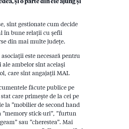
dea, și o parte din ele ajung și
se, sînt gestionate cum decide
 în bune relații cu șefii
rse din mai multe județe.
i asociații este necesară pentru
i ale ambelor sînt aceiași
ol, care sînt angajații MAI.
documentele făcute publice pe
stat care primește de la cei pe
 de la ”mobilier de second hand
la ”memory stick-uri”, ”furtun
e geam” sau ”cherestea”. Mai