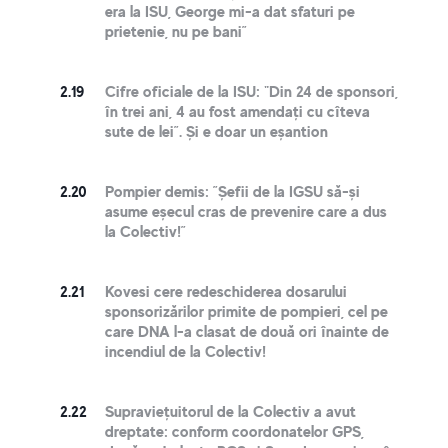
era la ISU, George mi-a dat sfaturi pe
prietenie, nu pe bani”
2.19
Cifre oficiale de la ISU: "Din 24 de sponsori,
în trei ani, 4 au fost amendați cu cîteva
sute de lei”. Și e doar un eșantion
2.20
Pompier demis: ”Șefii de la IGSU să-și
asume eșecul cras de prevenire care a dus
la Colectiv!”
2.21
Kovesi cere redeschiderea dosarului
sponsorizărilor primite de pompieri, cel pe
care DNA l-a clasat de două ori înainte de
incendiul de la Colectiv!
2.22
Supraviețuitorul de la Colectiv a avut
dreptate: conform coordonatelor GPS,