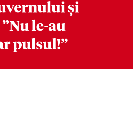
uvernului și
 ”Nu le-au
ar pulsul!”