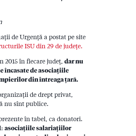
n
ații de Urgență a postat pe site
tructurile ISU din 29 de județe.
în 2015 în fiecare județ,
dar nu
e încasate de asociațiile
mpierilor din întreaga țară.
rganizații de drept privat,
ă nu sînt publice.
prezente în tabel, ca donatori.
l:
asociațiile salariațiilor