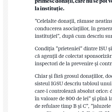
primesc donații, care nu se pot ve
la instituție.
”Celelalte donații, rămase neatin
conducerea asociațiilor, în general
instituției”, după cum descriu su
Condiția ”prieteniei” dintre ISU ș
că agenții de colectat sponsorizăr
inspectori de la prevenire și contr
Chiar și fără grosul donațiilor, 
sisteul IGSU descriu tabloul unui 
care-i controlează absolut orice:
în valoare de 800 de lei” și pînă 
de refulare timp B și C”, ”jaluzel