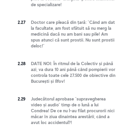
de specializare!
2.27
Doctor care pleacă din țară: ”Când am dat
la facultate, am fost sfătuit să nu merg la
medicină dacă nu am bani sau pile! Am
spus atunci că sunt prostii. Nu sunt prostii
deloc!”
2.28
DATE NOI: În ritmul de la Colectiv și până
azi, va dura 10 ani până când pompierii vor
controla toate cele 27.500 de obiective din
București și Ilfov!
2.29
Judecătorul aprobase ”supravegherea
video și audio” timp de o lună a lui
Condrea! De ce nu l-au filat procurorii nici
măcar în ziua dinaintea arestării, când a
avut loc accidentul?!