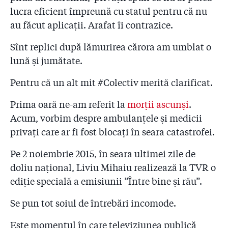
spune Arafat
lucra eficient împreună cu statul pentru că nu
au făcut aplicații. Arafat îi contrazice.
2.23
#Colectiv - Raed Arafat îi răspunde lui Dacian
Cioloș: ”Și la atentatele din Bruxelles resuscitările s-au
făcut pe caldarâm!”. I-a trimis premierului și poze din
Sînt replici după lămurirea cărora am umblat o
Belgia
lună și jumătate.
2.24
#Colectiv. Șeful Corpului de Control al lui Cioloș: ”N-
Pentru că un alt mit #Colectiv merită clarificat.
am știut că mașinile SMURD nu au GPS! Poate așa se
explică cifrele neclare”
Prima oară ne-am referit la
morții ascunși
.
Acum, vorbim despre ambulanțele și medicii
2.25
Piedone le-a amenajat un birou în primărie
privați care ar fi fost blocați în seara catastrofei.
pompierilor care s-au făcut că verifică ”Colectiv”
Pe 2 noiembrie 2015, în seara ultimei zile de
2.26
Numele a sute de medici schimbate ca să pice la
comisia ”aranjată” pentru examenul de specializare!
doliu național, Liviu Mihaiu realizează la TVR o
ediție specială a emisiunii ”Între bine și rău”.
2.27
Doctor care pleacă din țară: ”Când am dat la
facultate, am fost sfătuit să nu merg la medicină dacă
Se pun tot soiul de întrebări incomode.
nu am bani sau pile! Am spus atunci că sunt prostii.
Nu sunt prostii deloc!”
Este momentul în care televiziunea publică