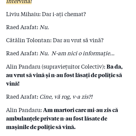
intervină!
Liviu Mihaiu: Dar i-ați chemat?
Raed Arafat:
Nu.
Cătălin Tolontan: Dar au vrut să vină?
Raed Arafat:
Nu. N-am nici o informație...
Ba da,
Alin Pandaru (supraviețuitor Colectiv):
au vrut să vină și n-au fost lăsați de poliție să
vină!
Raed Arafat:
Cine, vă rog, v-a zis?!
Am martori care mi-au zis că
Alin Pandaru:
ambulanțele private n-au fost lăsate de
mașinile de poliție să vină.