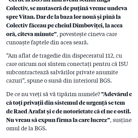
Colectiv, se mutaseră de puțină vreme undeva
spre Vitan. Dar de la baza lor nouă și pînă la
Colectiv făceau pe cheiul Dîmboviței, la acea
oră, cîteva minute”
, povestește cineva care
cunoaște faptele din acea seară.
”Am aflat de tragedie din dispeceratul 112, cu
care oricum noi sîntem conectați pentru că ISU
subcontractează salvărilor private anumite
cazuri”, spune o sursă din interiorul BGS.
”Adevărul e
De ce nu vreți să vă tipărim numele?
că toți privații din sistemul de urgență se tem
de Raed Arafat și e de notorietate că el ne e ostil.
Nu vreau să expun firma la care lucrez”
, susține
omul de la BGS.