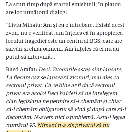
La scurt timp după startul emisiunii, în platou
are loc următorul dialog:
”Liviu Mihaiu: Am și eu o întrebare. Există acest
zvon, nu e verificat, am înțeles că în apropierea
locului tragediei este un centru al BGS, care are
salvări și chiar oameni. Am înțeles că ei nu au
putut să intervină...
Raed Arafat:
Deci. Zvonurile astea sînt lansate.
La fiecare caz se lansează zvonuri, mai ales cu
sectorul privat. Că ce bine ar fi dacă sectorul
privat era acolo! Deci haideți să ne înțelegem
clar: legislația ne permite să-i chemăm și chiar
să-i chemăm obligatoriu să vină și după care să-i
decontăm. N-avem nici o problemă. Asta-i legea
numărul 95.
Nimeni n-a zis privatul să nu