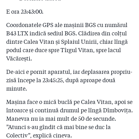
E ora 23:43:00.
Coordonatele GPS ale mașinii BGS cu numărul
B43 LTX indică sediul BGS. Clădirea din colţul
dintre Calea Vitan şi Splaiul Unirii, chiar lîngă
podul care duce spre Tîrgul Vitan, spre lacul
Văcăreşti.
De-aici e pornit aparatul, iar deplasarea propriu-
zisă începe la 23:45:25, după aproape două
minute.
Maşina face o mică buclă pe Calea Vitan, apoi se
întoarce şi continuă drumul pe lîngă Dîmboviţa.
Manevra nu ia mai mult de 50 de secunde.
”Atunci s-au gîndit că mai bine se duc la
Colectiv”, explică cineva.