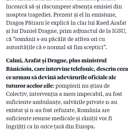
încearcă să-și răscumpere absența emisiei din
2.28
DATE NOI: În ritmul de la Colectiv și până azi, va dura
noaptea tragediei. Prezent și el în emisiune,
10 ani până când pompierii vor controla toate cele
27.500 de obiective din București și Ilfov!
Dragoș Pătraru le explică în clar lui Raed Arafat
și lui Daniel Dragne, prim adjunctul de la IGSU,
2.29
Judecătorul aprobase ”supravegherea video și audio”
că ”românii s-au păcălit de atîtea ori cu
timp de o lună a lui Condrea! De ce nu l-au filat
procurorii nici măcar în ziua dinaintea arestării, când
autoritățile că e normal să fim sceptici”.
a avut loc accidentul?!
Calmi, Arafat și Dragne, plus ministrul
2.30
Omorâtă de infecții și mințită!
Bănicioiu, care intervine telefonic,
descriu ceea
ce urmau să devină adevărurile oficiale ale
2.31
Trei ani de la incendiul Colectiv – „Luptați pentru
tuturor acelor zile
viața voastră!”
: pompierii nu știau de
Colectiv, intervenția a mers impecabil, au fost
2.32
English title to be translated
suficiente ambulanțe, salvările private n-au
existat și n-au fost refuzate, România are
suficiente resurse medicale și răniții vor fi
îngrijiți ca în orice țară din Europa.