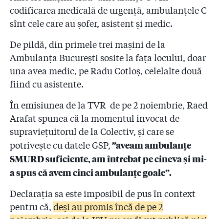
codificarea medicală de urgență, ambulanțele C
sînt cele care au șofer, asistent și medic.
De pildă, din primele trei mașini de la
Ambulanța București sosite la fața locului, doar
una avea medic, pe Radu Cotloș, celelalte două
fiind cu asistente.
În emisiunea de la TVR de pe 2 noiembrie, Raed
Arafat spunea că la momentul invocat de
supraviețuitorul de la Colectiv, și care se
”aveam ambulanțe
potrivește cu datele GSP,
SMURD suficiente, am întrebat pe cineva și mi-
a spus că avem cinci ambulanțe goale”.
Declarația sa este imposibil de pus în context
pentru că,
deși au promis încă de pe 2