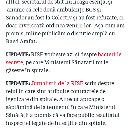
altfel, secretarul de stat nu neagă esența, și
2.11
Pentru ce firmă le ceruseră pompierii bani patronilor
de la ”Colectiv”?
anume că cele două ambulanțe BGS și
Sanador au fost la Colectiv și au fost refuzate, ci
2.12
Coloneii care-i conduc pe pompieri refuză să facă
doar inversează ordinea venirii lor. Așa cum am
public Raportul de control al sponsorizărilor! Reacția
promis, mîine publicăm o discuție amplă cu
premierului Cioloș
Raed Arafat.
2.13
#COLECTIV: Șefii IGSU își bat joc de cetățeni și de
promisiunea de transparență a premierului Cioloș
UPDATE:
RISE vorbește azi și despre
bacteriile
secrete
, pe care Ministerul Sănătății nu le
2.14
Ați mințit! Pompierii știau de clubul Colectiv cu cinci
găsește în spitale.
săptămîni înainte de incendiu! Pus în fața unui fax al
Gazetei, Arafat a ordonat azi noapte o anchetă la ISU
UPDATE:
Jurnaliștii de la RISE
scriu despre
2.15
”Dacă voia, oricine putea șterge Colectiv din softul
felul în care sînt atribuite contractele de
ISU!” Cine va plăti 50 de milioane de euro
igenizare din spitale. A trecut aproape o
despăgubiri?
săptămînă de la termenul în care Ministerul
Sănătății a promis că va face public rezultatul
2.16
7 mărturii favorabile lui Raed Arafat. Dar ce s-a
întîmplat la ISU?!
inspecției legate de infecțiile din spitale.