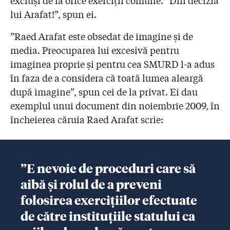
excluși de la orice exerciții comune. ”Din decizia
lui Arafat!”, spun ei.
”Raed Arafat este obsedat de imagine și de
media. Preocuparea lui excesivă pentru
imaginea proprie și pentru cea SMURD l-a adus
în faza de a considera că toată lumea aleargă
după imagine”, spun cei de la privat. Ei dau
exemplul unui document din noiembrie 2009, în
încheierea căruia Raed Arafat scrie:
”E nevoie de proceduri care să
aibă și rolul de a preveni
folosirea exercițiilor efectuate
de către instituțiile statului ca