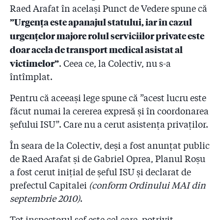
Raed Arafat în același Punct de Vedere spune că
”Urgența este apanajul statului, iar în cazul
urgențelor majore rolul serviciilor private este
doar acela de transport medical asistat al
victimelor”
. Ceea ce, la Colectiv, nu s-a
întîmplat.
Pentru că aceeași lege spune că ”acest lucru este
făcut numai la cererea expresă și în coordonarea
șefului ISU”. Care nu a cerut asistența privaților.
În seara de la Colectiv, deși a fost anunțat public
de Raed Arafat și de Gabriel Oprea, Planul Roșu
a fost cerut inițial de șeful ISU și declarat de
prefectul Capitalei
(conform Ordinului MAI din
septembrie 2010)
.
Tot inspectorul șef este cel care, potrivit