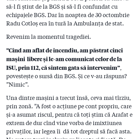
să-l fi știut de la BGS și să-l fi confundat cu
echipajele BGS. Dar în noaptea de 30 octombrie
Radu Cotloș era în tură la Ambulanța de stat.
Revenim la momentul tragediei.
”Cînd am aflat de incendiu, am păstrat cinci
mașini libere și le-am comunicat celor de la
ISU, prin 112, că sîntem gata să intervenim”
,
povestește o sursă din BGS. Și ce v-au răspuns?
”Nimic”.
Una dintre mașini a trecut însă, ceva mai tîrziu,
prin zonă. ”A fost o acțiune pe cont propriu, care
și-a asumat riscul, pentru că toți știm că Arafat e
extrem de dur cînd vine vorba de imixtiunea
privaților, iar legea îi dă tot dreptul să facă asta.