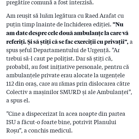
pregătire comună a fost interzisă.
Am reușit să luăm legătura cu Raed Arafat cu
”Nu
puțin timp înainte de închiderea ediției.
am date despre cele două ambulanțe la care vă
referiți. Și să știți că se fac exerciții cu privații”,
a
spus șeful Departamentului de Urgență. ”Ar
trebui să-l caut pe polițist. Dar să știți că,
probabil, au fost inițiative personale, pentru că
ambulanțele private erau alocate la urgențele
112 din oraș, care au rămas prin dislocarea către
Colectiv a mașinilor SMURD și ale Ambulanței”,
a spus el.
”Cine a dispecerizat în acea noapte din partea
ISU a făcut-o foarte bine, potrivit Planului
Roșu”, a conchis medicul.