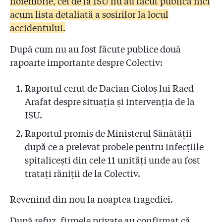
noiembrie, cei de la ISU nu au făcut publică nici
acum lista detaliată a sosirilor la locul
accidentului.
După cum nu au fost făcute publice două
rapoarte importante despre Colectiv:
Raportul cerut de Dacian Cioloș lui Raed
Arafat despre situația și intervenția de la
ISU.
Raportul promis de Ministerul Sănătății
după ce a prelevat probele pentru infecțiile
spitalicești din cele 11 unități unde au fost
tratați răniții de la Colectiv.
Revenind din nou la noaptea tragediei.
După refuz, firmele private au confirmat că