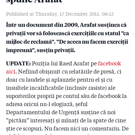
2.6
#Colectiv: Drapelul țesut cu fir de șpagă (II). Lista
firmelor care au dat bani pompierilor. De ce tace
Published at Thursday, 17 December 2015, 06:12
Raed Arafat?
Într-un document din 2009, Arafat susținea că
2.7
Pompierii au autorizat firma care a pus artificiile la
privații vor să folosească exercițiile cu statul ”ca
Colectiv să facă un show pirotehnic pe Național
Arena, stadion pe care tot pompierii nu l-au
mijloc de reclamă”. ”De aceea nu facem exerciții
autorizat!
împreună”, susțin privații.
2.8
Sora și nepotul colonelului Aldoiu, șeful celor doi
UPDATE:
Poziția lui Raed Arafat pe
facebook
pompieri de la Colectiv, au o firmă pe baza căreia se
aici
. Nefiind obișnuit cu relatările de presă, ci
iau avize ISU
doar cu laudele și aplauzele pentru el și cu
2.9
DNA a clasat de două ori un dosar penal cu
insultele incalificabile (inclusiv rasiste) ale
”sponsorizările” pompierilor! Judecătorul:
suporterilor proprii pe contul său de facebook la
"Sponsorizările sînt vinovății în lanțul cauzal al
adresa oricui nu-l elogiază, șeful
catastrofei de la Colectiv”
Departamentului de Urgență susține că noi
2.10
#Colectiv: Raed Arafat știa de sponsorizări! Cum
”pictăm” interesați și mînați de la spate de cine
arată documentele și ce spune șeful suprem al ISU
știe ce scopuri. Nu facem nici un comentariu. De