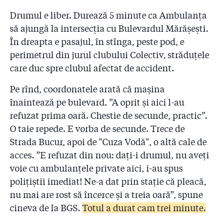
Drumul e liber. Durează 5 minute ca Ambulanţa
să ajungă la intersecţia cu Bulevardul Mărăşeşti.
În dreapta e pasajul, în stînga, peste pod, e
perimetrul din jurul clubului Colectiv, străduţele
care duc spre clubul afectat de accident.
Pe rînd, coordonatele arată că maşina
înaintează pe bulevard. ”A oprit și aici l-au
refuzat prima oară. Chestie de secunde, practic”.
O taie repede. E vorba de secunde. Trece de
Strada Bucur, apoi de "Cuza Vodă", o altă cale de
acces. ”E refuzat din nou: dați-i drumul, nu aveți
voie cu ambulanțele private aici, i-au spus
polițiștii imediat! Ne-a dat prin stație că pleacă,
nu mai are rost să încerce și a treia oară”, spune
cineva de la BGS.
Totul a durat cam trei minute.