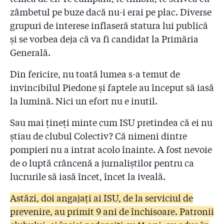
2.11
Pentru ce firmă le ceruseră pompierii bani patronilor
zâmbetul pe buze dacă nu-i erai pe plac. Diverse
de la ”Colectiv”?
grupuri de interese inflaseră statura lui publică
2.12
Coloneii care-i conduc pe pompieri refuză să facă
și se vorbea deja că va fi candidat la Primăria
public Raportul de control al sponsorizărilor! Reacția
Generală.
premierului Cioloș
Din fericire, nu toată lumea s-a temut de
2.13
#COLECTIV: Șefii IGSU își bat joc de cetățeni și de
invincibilul Piedone și faptele au început să iasă
promisiunea de transparență a premierului Cioloș
la lumină. Nici un efort nu e inutil.
2.14
Ați mințit! Pompierii știau de clubul Colectiv cu cinci
săptămîni înainte de incendiu! Pus în fața unui fax al
Sau mai țineți minte cum ISU pretindea că ei nu
Gazetei, Arafat a ordonat azi noapte o anchetă la ISU
știau de clubul Colectiv? Că nimeni dintre
pompieri nu a intrat acolo înainte. A fost nevoie
2.15
”Dacă voia, oricine putea șterge Colectiv din softul
de o luptă crâncenă a jurnaliștilor pentru ca
ISU!” Cine va plăti 50 de milioane de euro
despăgubiri?
lucrurile să iasă încet, încet la iveală.
2.16
7 mărturii favorabile lui Raed Arafat. Dar ce s-a
Astăzi, doi angajați ai ISU, de la serviciul de
întîmplat la ISU?!
prevenire, au primit 9 ani de închisoare. Patronii