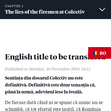
CHAPTER 2
The lies of the firemen at Colectiv
2.1
Doi inspectori ISU, reținuți de DNA. Oameni sau
sisteme? Exemple despre cum se descurca presa
cenzurată de Elena Udrea
2.2
Sîntem într-un vis urît: pompierii susțin că nu au
autorizat, ci doar s-au uitat la spectacolele
RO
pirotehnice de pe Stadionul Național!
English title to be translated
2.3
Sute de sponsorizări către ISU în 2015: de la
Published at Monday, 16 December 2019, 14:12
cherestea și pînă la jaluzele sau ”7 mp de gresie”
Sentința din dosarul Colectiv nu este
2.4
Filmările secrete făcute la Colectiv de pompieri și
definitivă. Definitivă este doar senzația că,
ascunse până azi publicului, Guvernului și procurorilor!
până la urmă, adevărul iese la iveală.
”Nu le-au luat nici măcar pulsul!”
De fiecare dată când ni se spune că nimic nu se
2.5
#Colectiv: The flag woven with bribe thread (I)
schimbă, că tot efortul este inutil, că România