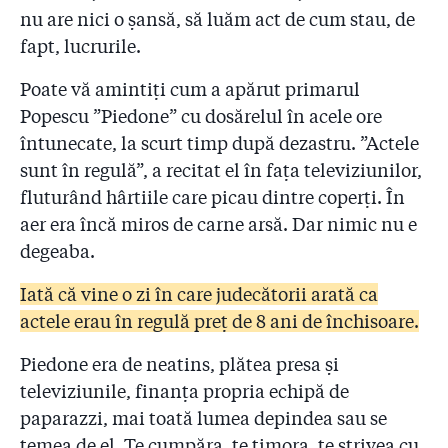
2.6
#Colectiv: Drapelul țesut cu fir de șpagă (II). Lista
nu are nici o șansă, să luăm act de cum stau, de
firmelor care au dat bani pompierilor. De ce tace
fapt, lucrurile.
Raed Arafat?
Poate vă amintiți cum a apărut primarul
2.7
Pompierii au autorizat firma care a pus artificiile la
Popescu ”Piedone” cu dosărelul în acele ore
Colectiv să facă un show pirotehnic pe Național
Arena, stadion pe care tot pompierii nu l-au
întunecate, la scurt timp după dezastru. ”Actele
autorizat!
sunt în regulă”, a recitat el în fața televiziunilor,
fluturând hârtiile care picau dintre coperți. În
2.8
Sora și nepotul colonelului Aldoiu, șeful celor doi
pompieri de la Colectiv, au o firmă pe baza căreia se
aer era încă miros de carne arsă. Dar nimic nu e
iau avize ISU
degeaba.
2.9
DNA a clasat de două ori un dosar penal cu
Iată că vine o zi în care judecătorii arată ca
”sponsorizările” pompierilor! Judecătorul:
actele erau în regulă preț de 8 ani de închisoare.
"Sponsorizările sînt vinovății în lanțul cauzal al
catastrofei de la Colectiv”
Piedone era de neatins, plătea presa și
2.10
televiziunile, finanța propria echipă de
#Colectiv: Raed Arafat știa de sponsorizări! Cum
arată documentele și ce spune șeful suprem al ISU
paparazzi, mai toată lumea depindea sau se
temea de el. Te cumpăra, te timora, te strivea cu