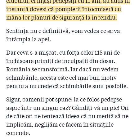
clubului, ei înșiși pedepsiți cu 11 ani, au adus în
2.17
Ședință cu strigăte la ISU: ”De ce Arafat nu e aici,
instanță dovezi că pompierii întocmiseră cu
printre noi? De ce nu demisionează și Arafat?!”
mâna lor planuri de siguranță la incendiu.
2.18
Pompierul arestat lucra, de două luni, la o firmă de
consultanță PSI. Patronul: ”Cînd era la ISU, George
Sentința nu e definitivă, vom vedea ce se va
mi-a dat sfaturi pe prietenie, nu pe bani”
întâmpla la apel.
2.19
Cifre oficiale de la ISU: "Din 24 de sponsori, în trei
Dar ceva s-a mișcat, cu forța celor 115 ani de
ani, 4 au fost amendați cu cîteva sute de lei”. Și e
închisoare primiți de inculpații din dosar.
doar un eșantion
România se transformă. Iar dacă nu vedem
2.20
Pompier demis: ”Șefii de la IGSU să-și asume eșecul
schimbările, acesta este cel mai bun motiv
cras de prevenire care a dus la Colectiv!”
pentru a nu crede că schimbările sunt posibile.
2.21
Kovesi cere redeschiderea dosarului sponsorizărilor
Sigur, oamenii pot spune: la ce folos pedepse
primite de pompieri, cel pe care DNA l-a clasat de
aspre într-un singur caz? Gândiți-vă un pic! Ori
două ori înainte de incendiul de la Colectiv!
de câte ori ne tentează ideea că nu merită să ne
2.22
Supraviețuitorul de la Colectiv a avut dreptate:
implicăm, neglijăm ce facem în situațiile
conform coordonatelor GPS, două ambulanțe BGS și
concrete.
Sanador au ajuns în zonă, dar au fost refuzate! Ce