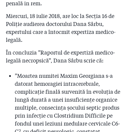
penală in rem.
Miercuri, 18 iulie 2018, are loc la Secția 16 de
Poliție audierea doctorului Dana Sârbu,
expertului care a întocmit expertiza medico-
legală.
În concluzia ”Raportul de expertiză medico-
legală necropsică”, Dana Sârbu scrie că:
”Moartea numitei Maxim Georgiana s-a
datorat hemoragiei intracerebrale,
complicație finală survenită în evoluția de
lungă durată a unei insuficiențe organice
multiple, consecința șocului septic produs
prin infecție cu Clostridium Difficile pe
fondul unei leziuni medulare cervicale C6-
C7, cu deficit neurologic, constatat