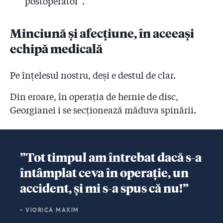
postoperator”.
Minciună și afecțiune, în aceeași
echipă medicală
Pe înțelesul nostru, deși e destul de clar.
Din eroare, în operația de hernie de disc,
Georgianei i se secționează măduva spinării.
”Tot timpul am întrebat dacă s-a
întâmplat ceva în operație, un
accident, și mi s-a spus că nu!”
- VIORICA MAXIM