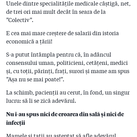
Unele dintre specialitățile medicale câștigă, net,
de trei ori mai mult decât în seara de la
”Colectiv”.
E cea mai mare creștere de salarii din istoria
economică a țării!
S-a putut întâmpla pentru că, în adâncul
consensului uman, politicieni, cetățeni, medici
și, cu toții, părinți, frați, surori și mame am spus
”Așa nu se mai poate!”.
La schimb, pacienții au cerut, în fond, un singur
lucru: să li se zică adevărul.
Nu i-au spus nici de eroarea din sală și nici de
infecții
Mamele și tații au așteptat să afle adevărul.