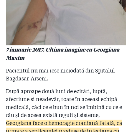
7 ianuarie 2017. Ultima imagine cu Georgiana
Maxim
Pacientul nu mai iese niciodată din Spitalul
Bagdasar-Arseni.
După aproape două luni de ezitări, luptă,
afecțiune și neadevăr, toate în aceeași echipă
medicală, căci ce e bun în noi se îmbină cu ce e
rău și de aceea există reguli și sisteme,
Georgiana face o hemoragie craniană fatală, ca
urmare a septicemiei produse de infectarea cu