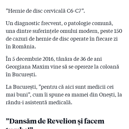
spune Arafat
”Hernie de disc cervicală C6-C7”.
2.23
#Colectiv - Raed Arafat îi răspunde lui Dacian
Cioloș: ”Și la atentatele din Bruxelles resuscitările s-au
Un diagnostic frecvent, o patologie comună,
făcut pe caldarâm!”. I-a trimis premierului și poze din
una dintre suferințele omului modern, peste 150
Belgia
de cazuri de hernie de disc operate în fiecare zi
2.24
#Colectiv. Șeful Corpului de Control al lui Cioloș: ”N-
în România.
am știut că mașinile SMURD nu au GPS! Poate așa se
explică cifrele neclare”
În 5 decembrie 2016, tânăra de 36 de ani
Georgiana Maxim vine să se opereze la coloană
2.25
Piedone le-a amenajat un birou în primărie
în București.
pompierilor care s-au făcut că verifică ”Colectiv”
La București, ”pentru că aici sunt medicii cei
2.26
Numele a sute de medici schimbate ca să pice la
comisia ”aranjată” pentru examenul de specializare!
mai buni”, cum îi spune ea mamei din Onești, la
rându-i asistentă medicală.
2.27
Doctor care pleacă din țară: ”Când am dat la
facultate, am fost sfătuit să nu merg la medicină dacă
nu am bani sau pile! Am spus atunci că sunt prostii.
”Dansăm de Revelion și facem
Nu sunt prostii deloc!”