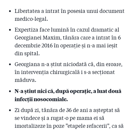
2.11
Pentru ce firmă le ceruseră pompierii bani patronilor
de la ”Colectiv”?
Libertatea a intrat în posesia unui document
medico-legal.
2.12
Coloneii care-i conduc pe pompieri refuză să facă
public Raportul de control al sponsorizărilor! Reacția
Expertiza face lumină în cazul dramatic al
premierului Cioloș
Georgianei Maxim, tânăra care a intrat în 6
decembrie 2016 în operație și n-a mai ieșit
2.13
#COLECTIV: Șefii IGSU își bat joc de cetățeni și de
promisiunea de transparență a premierului Cioloș
din spital.
Georgiana n-a știut niciodată că, din eroare,
2.14
Ați mințit! Pompierii știau de clubul Colectiv cu cinci
săptămîni înainte de incendiu! Pus în fața unui fax al
în intervenția chirurgicală i s-a secționat
Gazetei, Arafat a ordonat azi noapte o anchetă la ISU
măduva.
2.15
”Dacă voia, oricine putea șterge Colectiv din softul
N-a știut nici că, după operație, a luat două
ISU!” Cine va plăti 50 de milioane de euro
infecții nosocomiale.
despăgubiri?
Zi după zi, tânăra de 36 de ani a așteptat să
2.16
7 mărturii favorabile lui Raed Arafat. Dar ce s-a
se vindece și a rugat-o pe mama ei să
întîmplat la ISU?!
imortalizeze în poze ”etapele refacerii”, ca să