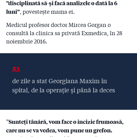
”disciplinată să-și facă analizele o dată la 6
luni”
, povestește mama ei.
Medicul profesor doctor Mircea Gorgan o
consultă la clinica sa privată Exmedica, în 28
noiembrie 2016.
53
de zile a stat Georgiana Maxim în
spital, de la operație și până la deces
Sunteți tânără, vom face o incizie frumoasă,
”
care nu se va vedea, vom pune un grefon.