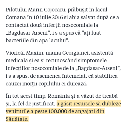
Pilotului Marin Cojocaru, prăbușit în lacul
Comana în 10 iulie 2016 și abia salvat după ce a
contactat două infecții nosocomiale la
„Bagdasar-Arseni”, i s-a spus că ”ați luat
bacteriile din apa lacului”.
Vioricăi Maxim, mama Georgianei, asistentă
medicală și ea și recunoscând simptomele
infecțiilor nosocomiale de la „Bagdasar-Arseni”,
i s-a spus, de asemenea întemeiat, că stabilirea
cauzei morții copilului ei durează.
În tot acest timp, România și-a văzut de treabă
și, la fel de justificat,
a găsit resursele să dubleze
veniturile a peste 100.000 de angajați din
Sănătate.