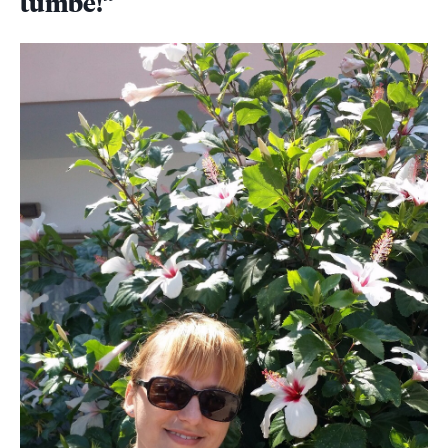
tumbe!”
2.28
DATE NOI: În ritmul de la Colectiv și până azi, va dura
10 ani până când pompierii vor controla toate cele
27.500 de obiective din București și Ilfov!
2.29
Judecătorul aprobase ”supravegherea video și audio”
timp de o lună a lui Condrea! De ce nu l-au filat
procurorii nici măcar în ziua dinaintea arestării, când
a avut loc accidentul?!
2.30
Omorâtă de infecții și mințită!
2.31
Trei ani de la incendiul Colectiv – „Luptați pentru
viața voastră!”
2.32
English title to be translated