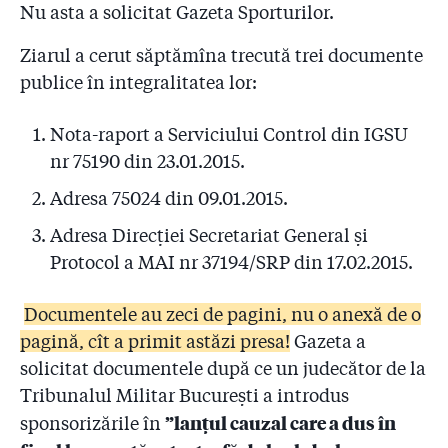
2.11
Pentru ce firmă le ceruseră pompierii bani patronilor
Nu asta a solicitat Gazeta Sporturilor.
de la ”Colectiv”?
Ziarul a cerut săptămîna trecută trei documente
2.12
Coloneii care-i conduc pe pompieri refuză să facă
publice în integralitatea lor:
public Raportul de control al sponsorizărilor! Reacția
premierului Cioloș
Nota-raport a Serviciului Control din IGSU
2.13
#COLECTIV: Șefii IGSU își bat joc de cetățeni și de
nr 75190 din 23.01.2015.
promisiunea de transparență a premierului Cioloș
Adresa 75024 din 09.01.2015.
2.14
Ați mințit! Pompierii știau de clubul Colectiv cu cinci
Adresa Direcției Secretariat General și
săptămîni înainte de incendiu! Pus în fața unui fax al
Protocol a MAI nr 37194/SRP din 17.02.2015.
Gazetei, Arafat a ordonat azi noapte o anchetă la ISU
2.15
”Dacă voia, oricine putea șterge Colectiv din softul
Documentele au zeci de pagini, nu o anexă de o
ISU!” Cine va plăti 50 de milioane de euro
pagină, cît a primit astăzi presa!
Gazeta a
despăgubiri?
solicitat documentele după ce un judecător de la
2.16
7 mărturii favorabile lui Raed Arafat. Dar ce s-a
Tribunalul Militar București a introdus
întîmplat la ISU?!
”lanțul cauzal care a dus în
sponsorizările în