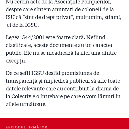
Nu cerem acte de la Asociațiile Pompierilor,
2.28
DATE NOI: În ritmul de la Colectiv și până azi, va dura
despre care sîntem anunțați de coloneii de la
10 ani până când pompierii vor controla toate cele
ISU că ”sînt de drept privat”, mulțumim, știam!,
27.500 de obiective din București și Ilfov!
ci de la IGSU.
2.29
Judecătorul aprobase ”supravegherea video și audio”
Legea 544/2001 este foarte clară. Nefiind
timp de o lună a lui Condrea! De ce nu l-au filat
procurorii nici măcar în ziua dinaintea arestării, când
clasificate, aceste documente au un caracter
a avut loc accidentul?!
public. Ele nu se încadrează la nici una dintre
excepții.
2.30
Omorâtă de infecții și mințită!
De ce șefii IGSU desfid promisiunea de
2.31
Trei ani de la incendiul Colectiv – „Luptați pentru
transparență și împiedică publicul să afle toate
viața voastră!”
datele relevante care au contribuit la drama de
2.32
Sentința din dosarul Colectiv. Vi-l mai amintiți pe
la Colectiv e o întrebare pe care o vom lămuri în
primarul Piedone cum a venit noaptea cu dosărelul să
zilele următoare.
ne spună că ”actele sunt în regulă”?!
EPISODUL URMĂTOR