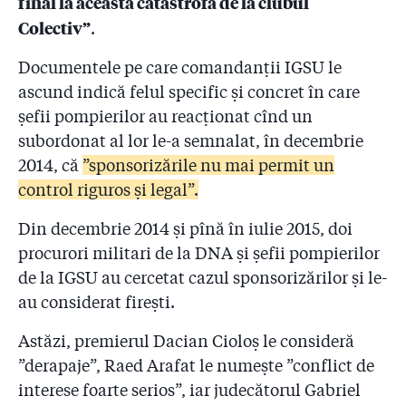
final la această catastrofă de la clubul
2.17
Ședință cu strigăte la ISU: ”De ce Arafat nu e aici,
Colectiv”
printre noi? De ce nu demisionează și Arafat?!”
.
Documentele pe care comandanții IGSU le
2.18
Pompierul arestat lucra, de două luni, la o firmă de
consultanță PSI. Patronul: ”Cînd era la ISU, George
ascund indică felul specific și concret în care
mi-a dat sfaturi pe prietenie, nu pe bani”
șefii pompierilor au reacționat cînd un
subordonat al lor le-a semnalat, în decembrie
2.19
Cifre oficiale de la ISU: "Din 24 de sponsori, în trei
ani, 4 au fost amendați cu cîteva sute de lei”. Și e
2014, că
”sponsorizările nu mai permit un
doar un eșantion
control riguros și legal”.
2.20
Pompier demis: ”Șefii de la IGSU să-și asume eșecul
Din decembrie 2014 și pînă în iulie 2015, doi
cras de prevenire care a dus la Colectiv!”
procurori militari de la DNA și șefii pompierilor
de la IGSU au cercetat cazul sponsorizărilor și le-
2.21
Kovesi cere redeschiderea dosarului sponsorizărilor
primite de pompieri, cel pe care DNA l-a clasat de
au considerat firești.
două ori înainte de incendiul de la Colectiv!
Astăzi, premierul Dacian Cioloș le consideră
2.22
Supraviețuitorul de la Colectiv a avut dreptate:
”derapaje”, Raed Arafat le numește ”conflict de
conform coordonatelor GPS, două ambulanțe BGS și
interese foarte serios”, iar judecătorul Gabriel
Sanador au ajuns în zonă, dar au fost refuzate! Ce