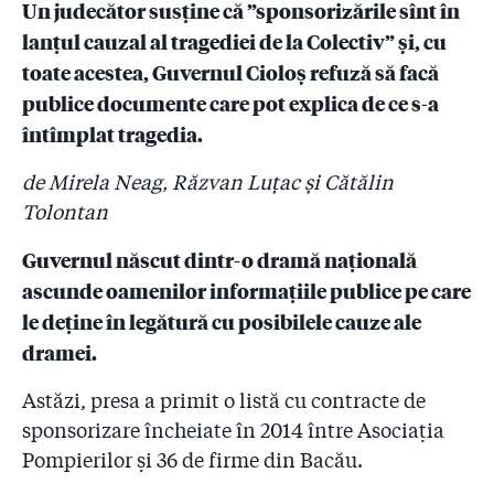
Un judecător susține că ”sponsorizările sînt în
2.6
#Colectiv: Drapelul țesut cu fir de șpagă (II). Lista
firmelor care au dat bani pompierilor. De ce tace
lanțul cauzal al tragediei de la Colectiv” și, cu
Raed Arafat?
toate acestea, Guvernul Cioloș refuză să facă
publice documente care pot explica de ce s-a
2.7
Pompierii au autorizat firma care a pus artificiile la
Colectiv să facă un show pirotehnic pe Național
întîmplat tragedia.
Arena, stadion pe care tot pompierii nu l-au
autorizat!
de Mirela Neag, Răzvan Luțac și Cătălin
Tolontan
2.8
Sora și nepotul colonelului Aldoiu, șeful celor doi
pompieri de la Colectiv, au o firmă pe baza căreia se
Guvernul născut dintr-o dramă națională
iau avize ISU
ascunde oamenilor informațiile publice pe care
2.9
DNA a clasat de două ori un dosar penal cu
le deține în legătură cu posibilele cauze ale
”sponsorizările” pompierilor! Judecătorul:
dramei.
"Sponsorizările sînt vinovății în lanțul cauzal al
catastrofei de la Colectiv”
Astăzi, presa a primit o listă cu contracte de
sponsorizare încheiate în 2014 între Asociația
2.10
#Colectiv: Raed Arafat știa de sponsorizări! Cum
arată documentele și ce spune șeful suprem al ISU
Pompierilor și 36 de firme din Bacău.