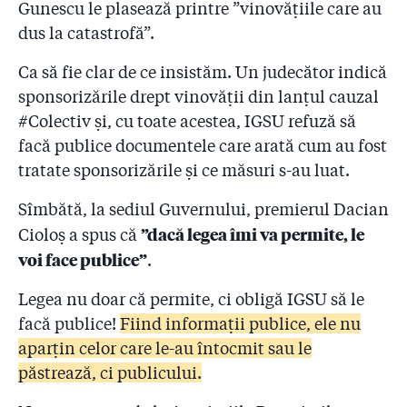
spune Arafat
Gunescu le plasează printre ”vinovățiile care au
dus la catastrofă”.
2.23
#Colectiv - Raed Arafat îi răspunde lui Dacian
Cioloș: ”Și la atentatele din Bruxelles resuscitările s-au
Ca să fie clar de ce insistăm. Un judecător indică
făcut pe caldarâm!”. I-a trimis premierului și poze din
sponsorizările drept vinovății din lanțul cauzal
Belgia
#Colectiv și, cu toate acestea, IGSU refuză să
2.24
#Colectiv. Șeful Corpului de Control al lui Cioloș: ”N-
facă publice documentele care arată cum au fost
am știut că mașinile SMURD nu au GPS! Poate așa se
tratate sponsorizările și ce măsuri s-au luat.
explică cifrele neclare”
Sîmbătă, la sediul Guvernului, premierul Dacian
2.25
Piedone le-a amenajat un birou în primărie
”dacă legea îmi va permite, le
Cioloș a spus că
pompierilor care s-au făcut că verifică ”Colectiv”
voi face publice”
.
2.26
Numele a sute de medici schimbate ca să pice la
comisia ”aranjată” pentru examenul de specializare!
Legea nu doar că permite, ci obligă IGSU să le
facă publice!
Fiind informații publice, ele nu
2.27
Doctor care pleacă din țară: ”Când am dat la
aparțin celor care le-au întocmit sau le
facultate, am fost sfătuit să nu merg la medicină dacă
păstrează, ci publicului.
nu am bani sau pile! Am spus atunci că sunt prostii.
Nu sunt prostii deloc!”