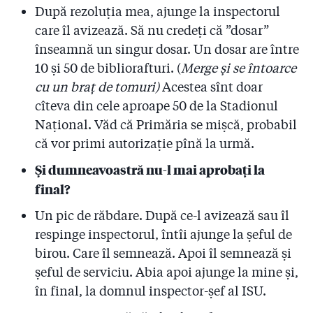
După rezoluția mea, ajunge la inspectorul
care îl avizează. Să nu credeți că ”dosar”
înseamnă un singur dosar. Un dosar are între
10 și 50 de bibliorafturi. (
Merge și se întoarce
cu un braț de tomuri)
Acestea sînt doar
cîteva din cele aproape 50 de la Stadionul
Național. Văd că Primăria se mișcă, probabil
că vor primi autorizație pînă la urmă.
Și dumneavoastră nu-l mai aprobați la
final?
Un pic de răbdare. După ce-l avizează sau îl
respinge inspectorul, întîi ajunge la șeful de
birou. Care îl semnează. Apoi îl semnează și
șeful de serviciu. Abia apoi ajunge la mine și,
în final, la domnul inspector-șef al ISU.