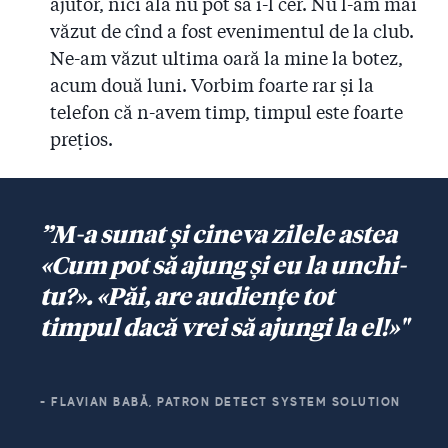
ajutor, nici ăla nu pot să i-l cer. Nu l-am mai
văzut de cînd a fost evenimentul de la club.
Ne-am văzut ultima oară la mine la botez,
acum două luni. Vorbim foarte rar şi la
telefon că n-avem timp, timpul este foarte
preţios.
”M-a sunat şi cineva zilele astea
«Cum pot să ajung şi eu la unchi-
tu?». «Păi, are audienţe tot
timpul dacă vrei să ajungi la el!»"
- FLAVIAN BABĂ, PATRON DETECT SYSTEM SOLUTION