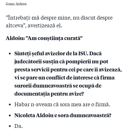
Giani Aldoiu
2.27
Doctor care pleacă din țară: ”Când am dat la
facultate, am fost sfătuit să nu merg la medicină dacă
”Întrebați-mă despre mine, nu discut despre
nu am bani sau pile! Am spus atunci că sunt prostii.
altceva”, avertizează el.
Nu sunt prostii deloc!”
Aldoiu: ”Am conștiința curată”
2.28
DATE NOI: În ritmul de la Colectiv și până azi, va dura
10 ani până când pompierii vor controla toate cele
27.500 de obiective din București și Ilfov!
Sînteți șeful avizelor de la ISU. Dacă
judecătorii susțin că pompierii nu pot
2.29
Judecătorul aprobase ”supravegherea video și audio”
presta servicii pentru cei pe care îi avizează,
timp de o lună a lui Condrea! De ce nu l-au filat
procurorii nici măcar în ziua dinaintea arestării, când
vi se pare un conflict de interese că firma
a avut loc accidentul?!
surorii dumneavoastră se ocupă de
documentația pentru avize?
2.30
Omorâtă de infecții și mințită!
Habar n-aveam că sora mea are o firmă.
2.31
Trei ani de la incendiul Colectiv – „Luptați pentru
viața voastră!”
Nicoleta Aldoiu e sora dumneavoastră?
Da.
2.32
Sentința din dosarul Colectiv. Vi-l mai amintiți pe