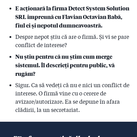
primarul Piedone cum a venit noaptea cu dosărelul să
E acționară la firma Detect System Solution
ne spună că ”actele sunt în regulă”?!
SRL împreună cu Flavian Octavian Babă,
fiul ei și nepotul dumneavoastră.
Despre nepot știu că are o firmă. Și vi se pare
conflict de interese?
Nu știu pentru că nu știm cum merge
sistemul. Îl descrieți pentru public, vă
rugăm?
Sigur. Ca să vedeți că nu e nici un conflict de
interese. O firmă vine cu o cerere de
avizare/autorizare. Ea se depune în afara
clădirii, la un secretariat.