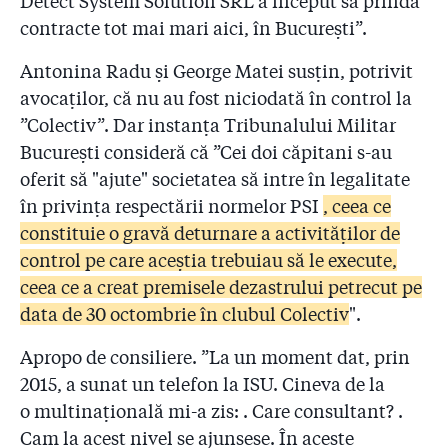
Detect System Solution SRL a început să prindă
contracte tot mai mari aici, în București”.
Antonina Radu și George Matei susțin, potrivit
avocaților, că nu au fost niciodată în control la
”Colectiv”. Dar instanța Tribunalului Militar
București consideră că ”Cei doi căpitani s-au
oferit să "ajute" societatea să intre în legalitate
în privința respectării normelor PSI
, ceea ce
constituie o gravă deturnare a activităților de
control pe care aceștia trebuiau să le execute,
ceea ce a creat premisele dezastrului petrecut pe
data de 30 octombrie în clubul Colectiv
".
Apropo de consiliere. ”La un moment dat, prin
2015, a sunat un telefon la ISU. Cineva de la
o multinațională mi-a zis: . Care consultant? .
Cam la acest nivel se ajunsese. În aceste