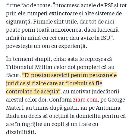
despăgubiri?
firme fac de toate. Întocmesc actele de PSI și tot
prin ele cumperi extinctoare și alte sisteme de
2.16
7 mărturii favorabile lui Raed Arafat. Dar ce s-a
siguranță. Firmele sînt utile, dar tot de aici
întîmplat la ISU?!
poate porni toată nenorocirea, dacă lucrează
2.17
Ședință cu strigăte la ISU: ”De ce Arafat nu e aici,
mînă în mînă cu cei care dau avize la ISU”,
printre noi? De ce nu demisionează și Arafat?!”
povestește un om cu experiență.
2.18
Pompierul arestat lucra, de două luni, la o firmă de
În termeni simpli, chiar asta le reproșează
consultanță PSI. Patronul: ”Cînd era la ISU, George
Tribunalul Militar celor doi pompieri că au
mi-a dat sfaturi pe prietenie, nu pe bani”
făcut.
”Ei prestau servicii pentru persoanele
2.19
Cifre oficiale de la ISU: "Din 24 de sponsori, în trei
juridice şi fizice care ar fi trebuit să fie
ani, 4 au fost amendați cu cîteva sute de lei”. Și e
controlate de aceștia”
, au motivat judecătorii
doar un eșantion
arestul celor doi. Conform
ziare.com
, pe George
2.20
Pompier demis: ”Șefii de la IGSU să-și asume eșecul
Matei l-au trimis după gratii, iar pe Antonina
cras de prevenire care a dus la Colectiv!”
Radu au decis să o rețină la domiciliu pentru că
are în îngrijire un copil și un frate cu
2.21
Kovesi cere redeschiderea dosarului sponsorizărilor
dizabilități.
primite de pompieri, cel pe care DNA l-a clasat de