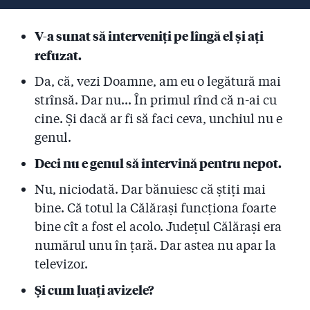
V-a sunat să interveniţi pe lîngă el și ați
refuzat.
Da, că, vezi Doamne, am eu o legătură mai
strînsă. Dar nu... În primul rînd că n-ai cu
cine. Şi dacă ar fi să faci ceva, unchiul nu e
genul.
Deci nu e genul să intervină pentru nepot.
Nu, niciodată. Dar bănuiesc că ştiţi mai
bine. Că totul la Călăraşi funcţiona foarte
bine cît a fost el acolo. Judeţul Călăraşi era
numărul unu în ţară. Dar astea nu apar la
televizor.
Și cum luați avizele?