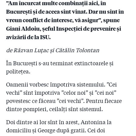
”Am încurcat multe combinații aici, în
ascunse până azi publicului, Guvernului și procurorilor!
”Nu le-au luat nici măcar pulsul!”
București și de aceea sînt vînat. Dar nu sînt în
vreun conflict de interese, vă asigur”, spune
2.5
#Colectiv: Drapelul țesut cu fir de șpagă (I)
Giani Aldoiu, șeful Inspecției de prevenire și
2.6
#Colectiv: Drapelul țesut cu fir de șpagă (II). Lista
avizării de la ISU.
firmelor care au dat bani pompierilor. De ce tace
Raed Arafat?
de Răzvan Luțac și Cătălin Tolontan
2.7
Pompierii au autorizat firma care a pus artificiile la
În București s-au terminat extinctoarele și
Colectiv să facă un show pirotehnic pe Național
politețea.
Arena, stadion pe care tot pompierii nu l-au
autorizat!
Oamenii vorbesc împotriva sistemului. ”Cei
vechi” sînt împotriva ”celor noi” și ”cei noi”
2.8
Sora și nepotul colonelului Aldoiu, șeful celor doi
pompieri de la Colectiv, au o firmă pe baza căreia se
povestesc ce făceau ”cei vechi”. Pentru fiecare
iau avize ISU
dintre pompieri, ceilalți sînt sistemul.
2.9
DNA a clasat de două ori un dosar penal cu
Doi dintre ai lor sînt în arest, Antonina la
”sponsorizările” pompierilor! Judecătorul:
domiciliu și George după gratii. Cei doi
"Sponsorizările sînt vinovății în lanțul cauzal al