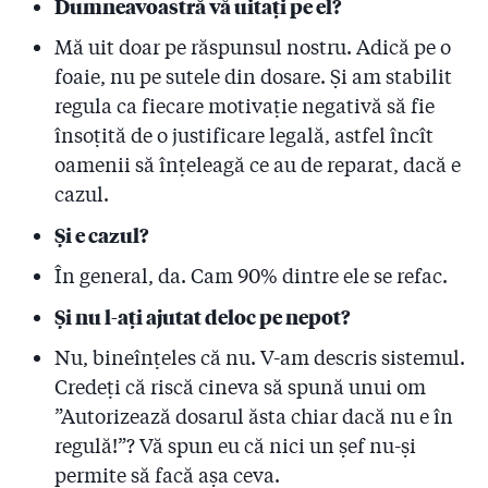
Dumneavoastră vă uitați pe el?
Mă uit doar pe răspunsul nostru. Adică pe o
foaie, nu pe sutele din dosare. Și am stabilit
regula ca fiecare motivație negativă să fie
însoțită de o justificare legală, astfel încît
oamenii să înțeleagă ce au de reparat, dacă e
cazul.
Și e cazul?
În general, da. Cam 90% dintre ele se refac.
Și nu l-ați ajutat deloc pe nepot?
Nu, bineînțeles că nu. V-am descris sistemul.
Credeți că riscă cineva să spună unui om
”Autorizează dosarul ăsta chiar dacă nu e în
regulă!”? Vă spun eu că nici un șef nu-și
permite să facă așa ceva.