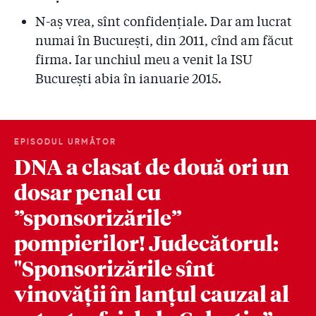
N-aș vrea, sînt confidențiale. Dar am lucrat
numai în Bucureşti, din 2011, cînd am făcut
firma. Iar unchiul meu a venit la ISU
București abia în ianuarie 2015.
EPISODUL URMĂTOR
DNA a clasat de două ori un
dosar penal cu
”sponsorizările”
pompierilor! Judecătorul:
"Sponsorizările sînt
vinovății în lanțul cauzal al