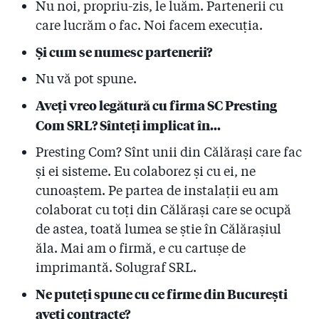
Nu noi, propriu-zis, le luăm. Partenerii cu
care lucrăm o fac. Noi facem execuția.
Și cum se numesc partenerii?
Nu vă pot spune.
Aveţi vreo legătură cu firma SC Presting
Com SRL? Sînteţi implicat în...
Presting Com? Sînt unii din Călăraşi care fac
şi ei sisteme. Eu colaborez şi cu ei, ne
cunoaştem. Pe partea de instalaţii eu am
colaborat cu toţi din Călăraşi care se ocupă
de astea, toată lumea se ştie în Călăraşiul
ăla. Mai am o firmă, e cu cartuşe de
imprimantă. Solugraf SRL.
Ne puteți spune cu ce firme din București
aveţi contracte?