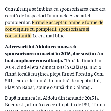
Consultanța se îmbina cu sponsorizarea care era
cerută de inspectori în numele Asociației
pompierilor.
Firmele acceptau ambele forme de
conviețuire cu pompierii: sponsorizare și
consultanță.
Le era mai bine.
Adversarii lui Aldoiu recunosc că
sponsorizarea a încetat în 2015, dar susțin că a
luat amploare consultanța.
”Pînă la finalul lui
2014, cînd el era adjunct ISU la Călărași, nici o
firmă locală nu ținea piept firmei Presting Com
SRL, care e deținută din umbră de nepotul lui,
Flavian Babă”, spune o sursă din Călărași.
După numirea lui Aldoiu din ianuarie 2015 la
București, afirmă o voce din piața de PSI, ”firma