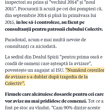
catastrofei de la Colectiv”
inspectori au prins și ”vechiul 2014” și ”noul
2015”. Procurorii îi acuză pe cei doi pompieri că,
2.10
#Colectiv: Raed Arafat știa de sponsorizări! Cum
din septembrie 2014 și pînă în primăvara lui
arată documentele și ce spune șeful suprem al ISU
în loc să-i controleze, au făcut pe
2015,
2.11
consultanții pentru patronii clubului Colectiv.
Pentru ce firmă le ceruseră pompierii bani patronilor
de la ”Colectiv”?
Paradoxal, acum e mai multă nevoie de
2.12
Coloneii care-i conduc pe pompieri refuză să facă
consultanți ca niciodată.
public Raportul de control al sponsorizărilor! Reacția
premierului Cioloș
La sediul din Dealul Spirii ”pentru prima oară e
coadă de oameni care așteaptă la avizare”,
2.13
#COLECTIV: Șefii IGSU își bat joc de cetățeni și de
povestește un angajat al ISU.
”Numărul cererilor
promisiunea de transparență a premierului Cioloș
de avizare s-a dublat după tragedia de la
2.14
Ați mințit! Pompierii știau de clubul Colectiv cu cinci
Colectiv”.
săptămîni înainte de incendiu! Pus în fața unui fax al
Gazetei, Arafat a ordonat azi noapte o anchetă la ISU
Firmele care alcătuiesc dosarele pentru cei care
vor avize nu mai prididesc de comenzi.
Tot ce a
2.15
”Dacă voia, oricine putea șterge Colectiv din softul
ISU!” Cine va plăti 50 de milioane de euro
fost pe stoc au vîndut. ”Cam 90% dintre aceste