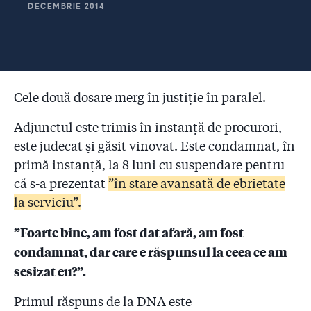
DECEMBRIE 2014
2.28
DATE NOI: În ritmul de la Colectiv și până azi, va dura
10 ani până când pompierii vor controla toate cele
27.500 de obiective din București și Ilfov!
2.29
Judecătorul aprobase ”supravegherea video și audio”
timp de o lună a lui Condrea! De ce nu l-au filat
Cele două dosare merg în justiție în paralel.
procurorii nici măcar în ziua dinaintea arestării, când
a avut loc accidentul?!
Adjunctul este trimis în instanță de procurori,
este judecat și găsit vinovat. Este condamnat, în
2.30
Omorâtă de infecții și mințită!
primă instanță, la 8 luni cu suspendare pentru
2.31
că s-a prezentat
Trei ani de la incendiul Colectiv – „Luptați pentru
”în stare avansată de ebrietate
viața voastră!”
la serviciu”.
2.32
Sentința din dosarul Colectiv. Vi-l mai amintiți pe
”Foarte bine, am fost dat afară, am fost
primarul Piedone cum a venit noaptea cu dosărelul să
condamnat, dar care e răspunsul la ceea ce am
ne spună că ”actele sunt în regulă”?!
sesizat eu?”.
Primul răspuns de la DNA este