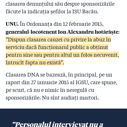
clasarea denunțului său despre sponsorizările
făcute la indicația șefilor la ISU Bacău.
UNU.
În Ordonanța din 12 februarie 2015,
generalul-locotenent Ion Alexandru hotărăște
:
”Dispun clasarea cauzei cu privire la abuz în
serviciu dacă funcționarul public a obținut
pentru sine sau pentru altul un folos necuvenit,
întrucît fapta nu există”.
Clasarea DNA se bazează, în principal, pe un
raport din 27 ianuarie 2015 al IGSU, care spune,
pe scurt, că nu e nimic în neregulă cu
sponsorizările. Nu sînt audiați martori.
”Personalul intervievat nu a