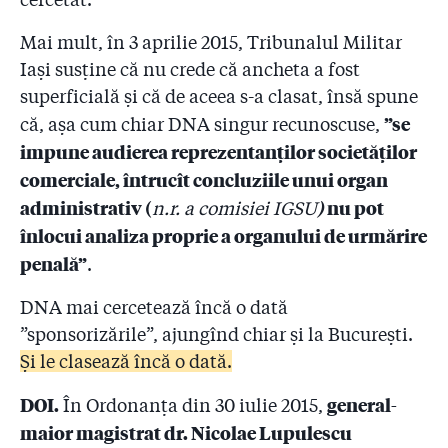
Mai mult, în 3 aprilie 2015, Tribunalul Militar
Iași susține că nu crede că ancheta a fost
superficială și că de aceea s-a clasat, însă spune
”se
că, așa cum chiar DNA singur recunoscuse,
impune audierea reprezentanților societăților
comerciale, întrucît concluziile unui organ
administrativ (
)
nu pot
n.r. a comisiei IGSU
înlocui analiza proprie a organului de urm
ărire
penală”
.
DNA mai cercetează încă o dată
”sponsorizările”, ajungînd chiar și la București.
Și le clasează încă o dată.
DOI.
general-
În Ordonanța din 30 iulie 2015,
maior magistrat dr. Nicolae Lupulescu