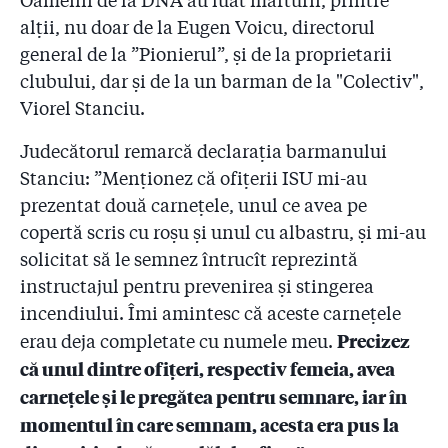
Oamenii de la DNA au luat mărturii, printre
alții, nu doar de la Eugen Voicu, directorul
general de la ”Pionierul”, și de la proprietarii
clubului, dar și de la un barman de la "Colectiv",
Viorel Stanciu.
Judecătorul remarcă declarația barmanului
Stanciu: ”Menționez că ofițerii ISU mi-au
prezentat două carnețele, unul ce avea pe
copertă scris cu roșu și unul cu albastru, și mi-au
solicitat să le semnez întrucît reprezintă
instructajul pentru prevenirea și stingerea
incendiului. Îmi amintesc că aceste carnețele
Precizez
erau deja completate cu numele meu.
că unul dintre ofițeri, respectiv femeia, avea
carnețele și le pregătea pentru semnare, iar în
momentul în care semnam, acesta era pus la