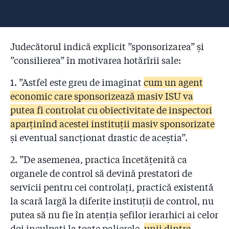
Judecătorul indică explicit ”sponsorizarea” și
”consilierea” în motivarea hotărîrii sale:
1. ”Astfel este greu de imaginat
cum un agent
economic care sponsorizează masiv ISU va
putea fi controlat cu obiectivitate de inspectori
aparţinînd acestei instituţii masiv sponsorizate
şi eventual sancţionat drastic de aceştia”.
2. ”De asemenea, practica încetăţenită ca
organele de control să devină prestatori de
servicii pentru cei controlaţi, practică existentă
la scară largă la diferite instituţii de control, nu
putea să nu fie în atenţia şefilor ierarhici ai celor
doi inculpaţi la toate palierele,
unii dintre