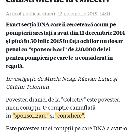
2.6
#Colectiv: Drapelul țesut cu fir de șpagă (II). Lista
firmelor care au dat bani pompierilor. De ce tace
Articol publicat vineri, 13 noiembrie 2015, 14:11
Raed Arafat?
Exact secția DNA care îi cercetează acum pe
2.7
Pompierii au autorizat firma care a pus artificiile la
pompierii arestați a avut din 11 decembrie 2014
Colectiv să facă un show pirotehnic pe Național
Arena, stadion pe care tot pompierii nu l-au
și pînă în 30 iulie 2015 în fața ochilor un dosar
autorizat!
penal cu ”sponsorizări” de 230.000 de lei
pentru pompieri pe care le-a considerat în
2.8
Sora și nepotul colonelului Aldoiu, șeful celor doi
regulă.
pompieri de la Colectiv, au o firmă pe baza căreia se
iau avize ISU
Investigație de Mirela Neag, Răzvan Luțac și
2.9
DNA a clasat de două ori un dosar penal cu
Cătălin Tolontan
”sponsorizările” pompierilor! Judecătorul:
"Sponsorizările sînt vinovății în lanțul cauzal al
Povestea dramei de la "Colectiv" este povestea
catastrofei de la Colectiv”
micii corupții. O corupție camuflată
în
”sponsorizare”
și
”consiliere”.
2.10
#Colectiv: Raed Arafat știa de sponsorizări! Cum
arată documentele și ce spune șeful suprem al ISU
Este povestea unei corupții pe care DNA a avut-o