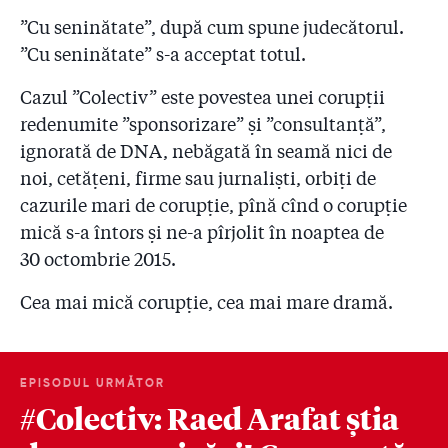
”Cu seninătate”, după cum spune judecătorul.
”Cu seninătate” s-a acceptat totul.
Cazul ”Colectiv” este povestea unei corupții
redenumite ”sponsorizare” și ”consultanță”,
ignorată de DNA, nebăgată în seamă nici de
noi, cetățeni, firme sau jurnaliști, orbiți de
cazurile mari de corupție, pînă cînd o corupție
mică s-a întors și ne-a pîrjolit în noaptea de
30 octombrie 2015.
Cea mai mică corupție, cea mai mare dramă.
EPISODUL URMĂTOR
#Colectiv: Raed Arafat știa