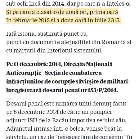
2.11
Pentru ce firmă le ceruseră pompierii bani patronilor
sub ochi încă din 2014, dar pe care n-a înțeles-o.
de la ”Colectiv”?
Și pe care a clasat-o de două ori, prima oară
în februarie 2015 și a doua oară în iulie 2015.
2.12
Coloneii care-i conduc pe pompieri refuză să facă
public Raportul de control al sponsorizărilor! Reacția
Iată istoria, susținută punct cu
premierului Cioloș
punct cu documente ale justiției din România și
2.13
#COLECTIV: Șefii IGSU își bat joc de cetățeni și de
cu mărturii din interiorul sistemului.
promisiunea de transparență a premierului Cioloș
Pe 11 decembrie 2014, Direcția Națională
2.14
Ați mințit! Pompierii știau de clubul Colectiv cu cinci
Anticorupție - Secția de combatere a
săptămîni înainte de incendiu! Pus în fața unui fax al
infracțiunilor de corupție săvîrșite de militari-
Gazetei, Arafat a ordonat azi noapte o anchetă la ISU
înregistrează dosarul penal nr 153/P/2014.
2.15
”Dacă voia, oricine putea șterge Colectiv din softul
ISU!” Cine va plăti 50 de milioane de euro
Dosarul penal este urmarea unui denunț făcut
despăgubiri?
pe 8 decembrie 2014 de către un pompier
adjunct ISU de la Bacău împotriva șefului său.
2.16
7 mărturii favorabile lui Raed Arafat. Dar ce s-a
întîmplat la ISU?!
Adjunctul intrase într-o belea, venise beat la
serviciu, un caz de ”nerespectare de consemn” în