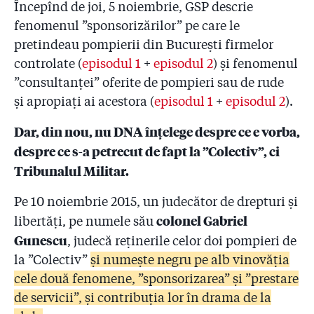
Începînd de joi, 5 noiembrie, GSP descrie
fenomenul ”sponsorizărilor” pe care le
pretindeau pompierii din București firmelor
controlate (
episodul 1
+
episodul 2
) și fenomenul
”consultanței” oferite de pompieri sau de rude
și apropiați ai acestora (
episodul 1
+
episodul 2
).
Dar, din nou, nu DNA înțelege despre ce e vorba,
despre ce s-a petrecut de fapt la ”Colectiv”, ci
Tribunalul Militar.
Pe 10 noiembrie 2015, un judecător de drepturi și
colonel Gabriel
libertăți, pe numele său
Gunescu
, judecă reținerile celor doi pompieri de
la ”Colectiv”
și numește negru pe alb vinovăția
cele două fenomene, ”sponsorizarea” și ”prestare
de servicii”, și contribuția lor în drama de la