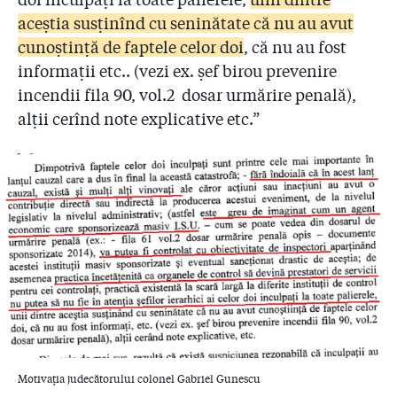
aceştia susţinînd cu seninătate că nu au avut
cunoştinţă de faptele celor doi
, că nu au fost
informaţii etc.. (vezi ex. şef birou prevenire
incendii fila 90, vol.2 dosar urmărire penală),
alţii cerînd note explicative etc.”
Motivația judecătorului colonel Gabriel Gunescu