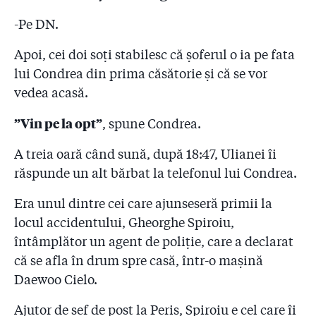
-Pe DN.
Apoi, cei doi soți stabilesc că șoferul o ia pe fata
lui Condrea din prima căsătorie și că se vor
vedea acasă.
”Vin pe la opt”
, spune Condrea.
A treia oară când sună, după 18:47, Ulianei îi
răspunde un alt bărbat la telefonul lui Condrea.
Era unul dintre cei care ajunseseră primii la
locul accidentului, Gheorghe Spiroiu,
întâmplător un agent de poliție, care a declarat
că se afla în drum spre casă, într-o mașină
Daewoo Cielo.
Ajutor de șef de post la Periș, Spiroiu e cel care îi