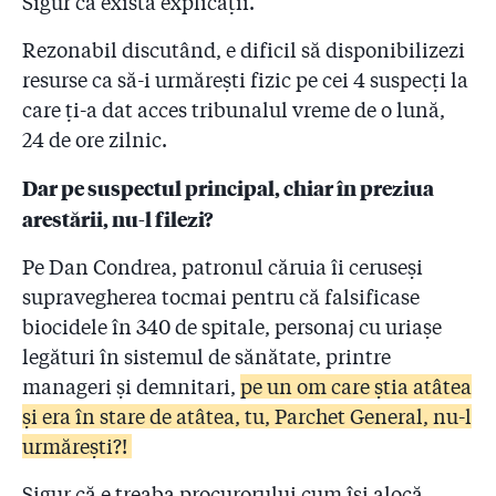
Sigur că există explicații.
Rezonabil discutând, e dificil să disponibilizezi
resurse ca să-i urmărești fizic pe cei 4 suspecți la
care ți-a dat acces tribunalul vreme de o lună,
24 de ore zilnic.
Dar pe suspectul principal, chiar în preziua
arestării, nu-l filezi?
Pe Dan Condrea, patronul căruia îi ceruseși
supravegherea tocmai pentru că falsificase
biocidele în 340 de spitale, personaj cu uriașe
legături în sistemul de sănătate, printre
manageri și demnitari,
pe un om care știa atâtea
și era în stare de atâtea, tu, Parchet General, nu-l
urmărești?!
Sigur că e treaba procurorului cum își alocă