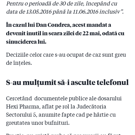
spune Arafat
Pentru o perioadă de 30 de zile, începând cu
data de 13.05.2016 până la 11.06.2016 inclusiv”.
2.23
#Colectiv - Raed Arafat îi răspunde lui Dacian
Cioloș: ”Și la atentatele din Bruxelles resuscitările s-au
În cazul lui Dan Condrea, acest mandat a
făcut pe caldarâm!”. I-a trimis premierului și poze din
devenit inutil în seara zilei de 22 mai, odată cu
Belgia
sinuciderea lui.
2.24
#Colectiv. Șeful Corpului de Control al lui Cioloș: ”N-
am știut că mașinile SMURD nu au GPS! Poate așa se
Deciziile celor care s-au ocupat de caz sunt greu
explică cifrele neclare”
de înțeles.
2.25
Piedone le-a amenajat un birou în primărie
pompierilor care s-au făcut că verifică ”Colectiv”
S-au mulțumit să-i asculte telefonul
2.26
Numele a sute de medici schimbate ca să pice la
Cercetând documentele publice ale dosarului
comisia ”aranjată” pentru examenul de specializare!
Hexi Pharma, aflat pe rol la Judecătoria
2.27
Doctor care pleacă din țară: ”Când am dat la
Sectorului 5, anumite fapte cad pe hârtie cu
facultate, am fost sfătuit să nu merg la medicină dacă
greutatea unor bufnituri.
nu am bani sau pile! Am spus atunci că sunt prostii.
Nu sunt prostii deloc!”