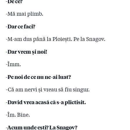
-De ce?
-Mă mai plimb.
-Dar ce faci?
-M-am dus până la Ploiești. Pe la Snagov.
-Dar vrem și noi!
-Îmm.
-Pe noi de ce nu ne-ai luat?
-Că am nervi și vreau să fiu singur.
-David vrea acasă că s-a plictisit.
-Îm. Bine.
-Acum unde ești? La Snagov?