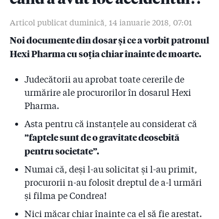
2.6
#Colectiv: Drapelul țesut cu fir de șpagă (II). Lista
firmelor care au dat bani pompierilor. De ce tace
Articol publicat duminică, 14 ianuarie 2018, 07:01
Raed Arafat?
Noi documente din dosar și ce a vorbit patronul
2.7
Pompierii au autorizat firma care a pus artificiile la
Hexi Pharma cu soția chiar înainte de moarte.
Colectiv să facă un show pirotehnic pe Național
Arena, stadion pe care tot pompierii nu l-au
autorizat!
Judecătorii au aprobat toate cererile de
urmărire ale procurorilor în dosarul Hexi
2.8
Sora și nepotul colonelului Aldoiu, șeful celor doi
Pharma.
pompieri de la Colectiv, au o firmă pe baza căreia se
iau avize ISU
Asta pentru că instanțele au considerat că
”faptele sunt de o gravitate deosebită
2.9
DNA a clasat de două ori un dosar penal cu
”sponsorizările” pompierilor! Judecătorul:
pentru societate”.
"Sponsorizările sînt vinovății în lanțul cauzal al
Numai că, deși l-au solicitat și l-au primit,
catastrofei de la Colectiv”
procurorii n-au folosit dreptul de a-l urmări
2.10
#Colectiv: Raed Arafat știa de sponsorizări! Cum
și filma pe Condrea!
arată documentele și ce spune șeful suprem al ISU
Nici măcar chiar înainte ca el să fie arestat.