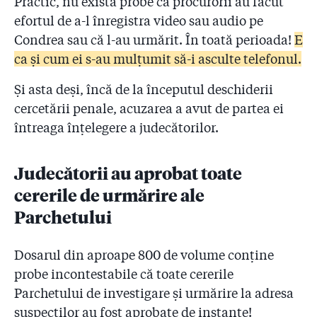
Practic, nu există probe că procurorii au făcut
2.28
efortul de a-l înregistra video sau audio pe
DATE NOI: În ritmul de la Colectiv și până azi, va dura
10 ani până când pompierii vor controla toate cele
Condrea sau că l-au urmărit. În toată perioada!
E
27.500 de obiective din București și Ilfov!
ca și cum ei s-au mulțumit să-i asculte telefonul.
2.29
Judecătorul aprobase ”supravegherea video și audio”
Și asta deși, încă de la începutul deschiderii
timp de o lună a lui Condrea! De ce nu l-au filat
cercetării penale, acuzarea a avut de partea ei
procurorii nici măcar în ziua dinaintea arestării, când
a avut loc accidentul?!
întreaga înțelegere a judecătorilor.
2.30
Omorâtă de infecții și mințită!
Judecătorii au aprobat toate
2.31
Trei ani de la incendiul Colectiv – „Luptați pentru
cererile de urmărire ale
viața voastră!”
Parchetului
2.32
Sentința din dosarul Colectiv. Vi-l mai amintiți pe
primarul Piedone cum a venit noaptea cu dosărelul să
Dosarul din aproape 800 de volume conține
ne spună că ”actele sunt în regulă”?!
probe incontestabile că toate cererile
Parchetului de investigare și urmărire la adresa
suspecților au fost aprobate de instanțe!