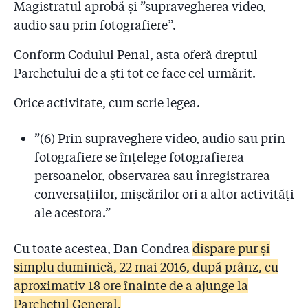
Magistratul aprobă și ”supravegherea video,
audio sau prin fotografiere”.
Conform Codului Penal, asta oferă dreptul
Parchetului de a ști tot ce face cel urmărit.
Orice activitate, cum scrie legea.
”(6) Prin supraveghere video, audio sau prin
fotografiere se înţelege fotografierea
persoanelor, observarea sau înregistrarea
conversaţiilor, mişcărilor ori a altor activităţi
ale acestora.”
Cu toate acestea, Dan Condrea
dispare pur și
simplu duminică, 22 mai 2016, după prânz, cu
aproximativ 18 ore înainte de a ajunge la
Parchetul General.