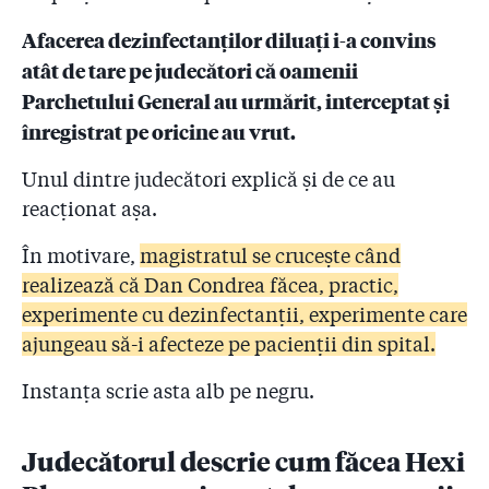
Afacerea dezinfectanților diluați i-a convins
atât de tare pe judecători că oamenii
Parchetului General au urmărit, interceptat și
înregistrat pe oricine au vrut.
Unul dintre judecători explică și de ce au
reacționat așa.
În motivare,
magistratul se crucește când
realizează că Dan Condrea făcea, practic,
experimente cu dezinfectanții, experimente care
ajungeau să-i afecteze pe pacienții din spital.
Instanța scrie asta alb pe negru.
Judecătorul descrie cum făcea Hexi