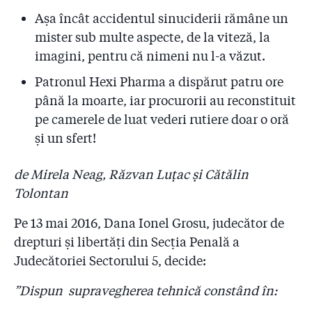
2.11
Pentru ce firmă le ceruseră pompierii bani patronilor
Așa încât accidentul sinuciderii rămâne un
de la ”Colectiv”?
mister sub multe aspecte, de la viteză, la
2.12
Coloneii care-i conduc pe pompieri refuză să facă
imagini, pentru că nimeni nu l-a văzut.
public Raportul de control al sponsorizărilor! Reacția
premierului Cioloș
Patronul Hexi Pharma a dispărut patru ore
până la moarte, iar procurorii au reconstituit
2.13
#COLECTIV: Șefii IGSU își bat joc de cetățeni și de
pe camerele de luat vederi rutiere doar o oră
promisiunea de transparență a premierului Cioloș
și un sfert!
2.14
Ați mințit! Pompierii știau de clubul Colectiv cu cinci
săptămîni înainte de incendiu! Pus în fața unui fax al
de Mirela Neag, Răzvan Luțac și Cătălin
Gazetei, Arafat a ordonat azi noapte o anchetă la ISU
Tolontan
2.15
”Dacă voia, oricine putea șterge Colectiv din softul
Pe 13 mai 2016, Dana Ionel Grosu, judecător de
ISU!” Cine va plăti 50 de milioane de euro
drepturi și libertăți din Secția Penală a
despăgubiri?
Judecătoriei Sectorului 5, decide:
2.16
7 mărturii favorabile lui Raed Arafat. Dar ce s-a
întîmplat la ISU?!
”Dispun supravegherea tehnică constând în: