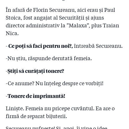
În afară de Florin Secureanu, aici erau și Paul
Stoica, fost angajat al Securității și ajuns
director administrativ la ”Malaxa”, plus Traian
Nica.
- Ce poți să faci pentru noi?,
întreabă Secureanu.
-Nu știu, răspunde derutată femeia.
-Știți să curățați tonere?
-Ce anume? Nu înțeleg despre ce vorbiți!
-Tonere de imprimantă!
Liniște. Femeia nu pricepe cuvântul. Ea are o
firmă de reparat bijuterii.
Secureanu pufnește! Și, apoi, îi vine o idee.