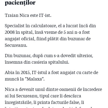
pacienților
ofițer SIE, Ion Milodin, personaj nelipsit pe axa
Secureanu - Oprescu
Traian Nica este IT-ist.
5.34
Armament în spital! ”Comisarul-șef Udroiu de la
Agenția Națională Antidrog e omul care ii ajută pe
Specialist în calculatoare, el a lucrat încă din
Secureanu și pe Vrăbi să-și reînnoiască permisele de
2008 în spital, însă vreme de 5 ani n-a fost
portarmă și merge cu ei la poligon!”
angajat oficial, fiind plătit din buzunar de
Secureanu.
5.35
”Jigodito!”, cuvîntul anului 2016, și filmarea cu ”Vrăbi”
dîndu-se drept Gabriela Firea, primarul Bucureștiului!
Din buzunar, după cum s-a dovedit ulterior,
5.36
Secureanu rămîne în arest. Judecătorul a prelungit
însemna din casieria spitalului.
măsura pe încă 30 de zile. Omul are 1,5 terabytes de
înregistrări!
Abia în 2015, IT-istul a fost angajat cu carte de
muncă la ”Malaxa”.
5.37
Academia SRI l-a dat afară pe Secureanu! A dispărut
și conducătorul lui de doctorat: generalul Onișor.
Nica a devenit unul dintre oamenii de încredere
Onișor: ”Secureanu elabora o teză curajoasă de
ai lui Secureanu, tipul care îi descărca
doctorat despre securitatea sanitară a României”
înregistrările, îi printa facturile false, îi
5.38
Un angajat din ”Malaxa” a povestit la DNA cum ”i-am