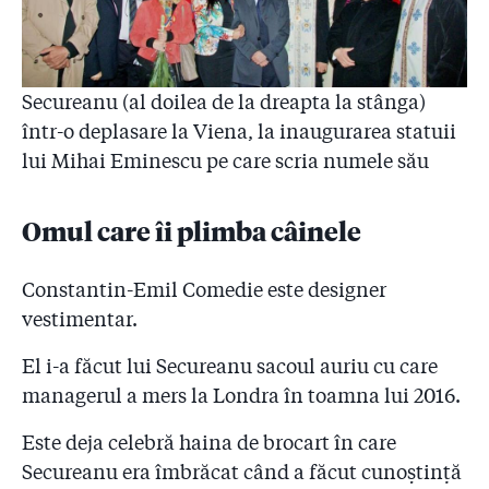
de investigație. Directorul PSD din Primărie: ”Nu i-am
cerut nimic!”
5.25
Firea l-a pus pe Armeanu, un manager PSD căruia
Secureanu (al doilea de la dreapta la stânga)
justiția i-a interzis să conducă un singur spital, să
coordoneze 19 spitale din București, cu buget anual
într-o deplasare la Viena, la inaugurarea statuii
de 1 miliard de lei!
lui Mihai Eminescu pe care scria numele său
5.26
AUDIO ȘI DOCUMENTE: "Primarul general a semnat
bucătăria de 100.000 de euro în fața lui Secureanu".
Omul care îi plimba câinele
Un consilier PNL înregistrat cînd povestește cum a
intervenit pentru achizițiile umflate la Malaxa.
Semnătura de pe documente este a primarului Răzvan
Constantin-Emil Comedie este designer
Sava!
vestimentar.
5.27
Numit de Gabriela Firea director al Administrației
El i-a făcut lui Secureanu sacoul auriu cu care
Spitalelor, incompatibilul Armeanu a făcut unei
managerul a mers la Londra în toamna lui 2016.
prietene din Ilfov un contract cu Primăria de 5.300 de
euro pe lună!
Este deja celebră haina de brocart în care
5.28
Concediat pe furiș: Armeanu a dispărut din Primărie!
Secureanu era îmbrăcat când a făcut cunoștință
Gabriela Firea nu comentează de două zile