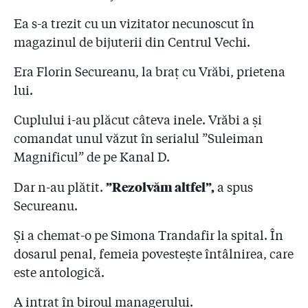
dacă ar fi fost în vigoare modificările de lege propuse
de Parlament
Ea s-a trezit cu un vizitator necunoscut în
magazinul de bijuterii din Centrul Vechi.
5.50
Motivarea Tribunalului în cazul consilierului de la
Președinție și prieten al lui Secureanu: ”Jurnaliștii și-
Era Florin Secureanu, la braț cu Vrăbi, prietena
au respectat deontologia”. Apel către președintele
lui.
Iohannis și către mișcările civice!
Cuplului i-au plăcut câteva inele. Vrăbi a și
5.51
„Vrăbi” este însărcinată, dar pentru că Secureanu nu
comandat unul văzut în serialul ”Suleiman
știe al cui e copilul, ”operațiunea Costa Rica” s-a
amânat!
Magnificul” de pe Kanal D.
5.52
Azi, încă un inculpat și-a recunoscut vinovăția în
”Rezolvăm altfel”,
Dar n-au plătit.
a spus
traseul banilor furați de la spitalul ”Malaxa”! Secureanu
Secureanu.
insistă să i se ridice controlul judiciar, moment în care
poate pleca în străinătate
Și a chemat-o pe Simona Trandafir la spital. În
dosarul penal, femeia povestește întâlnirea, care
5.53
Mărturii la tribunal în procesul Secureanu: "Eram
sclavi pe plantaţie! O doctoriţă a fost înjurată de
este antologică.
morţi după ce îi murise mama"
A intrat în biroul managerului.