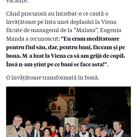
vacanțe.
5.19
”Conferențiarul doctor” Secureanu nu dă cu anii pe la
Universitatea Titu Maiorescu, unde ”predă” Genetică!
Când procurorii au întrebat-o ce caută o
Atunci cînd studentele s-au revoltat le-a spus: ”Poate
învățătoare pe lista unei deplasări la Viena
vă treziți cu niște țigani la ușă!”
făcute de managerul de la ”Malaxa”, Eugenia
5.20
Universitatea ”Titu Maiorescu” anunță că-l dă afară
”Eu eram meditatoare
Manda a recunoscut:
pe Secureanu! Urs: ”Nu venea la cursuri, am început
pentru fiul său, dar, pentru bani, făceam și pe
demersurile de cîteva săptămîni”
bona. M-a luat la Viena ca să am grijă de copil.
5.21
Secureanu și-a pus fata pe listele romilor pentru că-și
Însă n-am știut pe ce bani se face asta!”
.
dorea să intre la un liceu de top din București! ”A
aranjat cu fiul Mamei Omida!”
O învățătoare transformată în bonă.
5.22
Juniorul Mircea Oprescu stăpînește afacerile de la
spitalele Malaxa și Sf. Maria! Secureanu: ”Iar a venit
băiatul cu pantaloni roz la mine pentru contracte!”
5.23
Noventis este firma care le-a plătit lui Secureanu şi
apropiaţilor 470 de deplasări şi concedii!
5.24
Întîlnire Secureanu - Armeanu, omul lui Firea, înainte