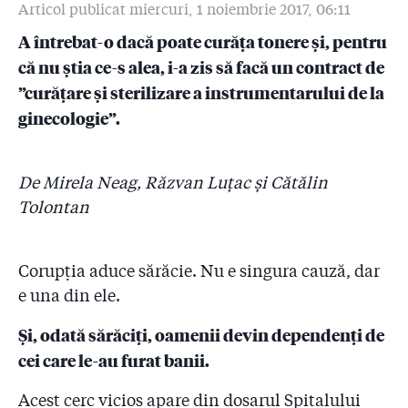
Articol publicat miercuri, 1 noiembrie 2017, 06:11
5.5
Florin Secureanu, fostul manager de la Malaxa judecat
A întrebat-o dacă poate curăța tonere și, pentru
pentru delapidare, e medic balneolog la Spitalul
Orășenesc Jibou
că nu știa ce-s alea, i-a zis să facă un contract de
”curățare și sterilizare a instrumentarului de la
5.6
În timp ce publicul și presa internațională elogiază
ginecologie”.
curajul victimelor corupției lui Secureanu, fostul
manager de la Malaxa, judecat pentru 1.106 furturi din
spital, pozează ca salvator cu echipajele SMURD la
inaugurarea heliportului de la Jibou!
De Mirela Neag, Răzvan Luțac și Cătălin
Tolontan
5.7
Gazeta schimbă foaia în sănătate!
5.8
Înregistrări audio și documente: Pile din primărie
Corupția aduce sărăcie. Nu e singura cauză, dar
înmormîntate pe banii Spitalului Malaxa – ”Managerul
Secureanu scoate zilnic cash din spital pe o firmă
e una din ele.
dizolvată de un an și jumătate!”
Și, odată sărăciți, oamenii devin dependenți de
5.9
Jurnaliștii sînt dați afară de bodyguarzi din curtea
cei care le-au furat banii.
spitalului Malaxa, alte înregistrări cu managerul
Secureanu!
Acest cerc vicios apare din dosarul Spitalului