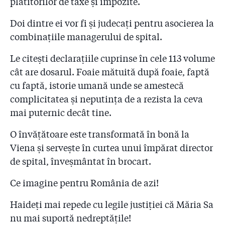
plătitorilor de taxe și impozite.
Doi dintre ei vor fi și judecați pentru asocierea la
combinațiile managerului de spital.
Le citești declarațiile cuprinse în cele 113 volume
cât are dosarul. Foaie mătuită după foaie, faptă
cu faptă, istorie umană unde se amestecă
complicitatea și neputința de a rezista la ceva
mai puternic decât tine.
O învățătoare este transformată în bonă la
Viena și servește în curtea unui împărat director
de spital, înveșmântat în brocart.
Ce imagine pentru România de azi!
Haideți mai repede cu legile justiției că Măria Sa
nu mai suportă nedreptățile!