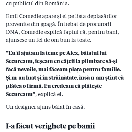
cu publicul din România.
5.29
Armeanu, pentru noi, este Secureanu 2! Ministerul
Emil Comedie apare și el pe lista deplasărilor
Sănătății a trimis la DNA achizițiile făcute de
provenite din șpagă. Întrebat de procurorii
directorul spitalelor bucureștene pe cînd era manager
la SJ Ilfov
DNA, Comedie explică faptul că, pentru bani,
ajunsese un fel de om bun la toate.
5.30
După scena lui Ridzi, apare pupitrul lui Secureanu!
”Șefa auditului din Primărie l-a învățat pe Secureanu
”Eu îl ajutam la teme pe Alex, băiatul lui
cum să iasă bine cînd l-a prins cu un pupitru de
Secureanu, ieșeam cu cățeii la plimbare să-și
80.000 de lei!”
facă nevoile, mai făceam piața pentru familie.
5.31
Un securist l-a angajat pe Secureanu ca masor între
Și m-au luat și în străinătate, însă n-am știut că
’85 şi ’90 la Centrul de Sănătate Socului. Cine sînt
plătea o firmă. Eu credeam că plătește
ofițerii SRI activi care l-au pilotat pînă azi!
Secureanu”
, explică el.
5.32
Întrebată de cîte ori a intrat Secureanu la Cotroceni,
Administrația Prezidențială ne-a trimis la SPP, iar SPP
Un designer ajuns băiat în casă.
spune că ”bonurile de acces și tabelele se distrug în
cel mult 7 zile”!
I-a făcut verighete pe banii
5.33
Secureanu i-a făcut firmă lui ”Vrăbi” cu soția unui fost