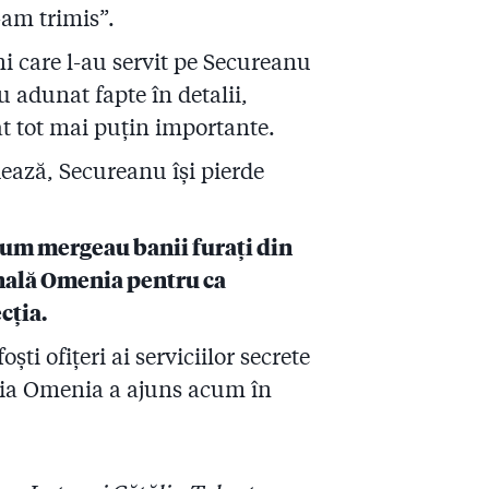
e-am trimis”.
teni care l-au servit pe Secureanu
u adunat fapte în detalii,
tat tot mai puțin importante.
dează, Secureanu își pierde
 cum mergeau banii furați din
onală Omenia pentru ca
cția.
ti ofițeri ai serviciilor secrete
ația Omenia a ajuns acum în