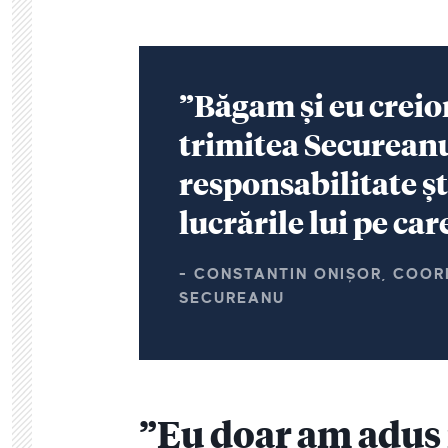
”Băgam și eu creion
trimitea Secureanu
responsabilitate șt
lucrările lui pe ca
- CONSTANTIN ONIȘOR, COO
SECUREANU
”Eu doar am adus r