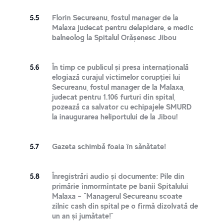
5.5
Florin Secureanu, fostul manager de la
Malaxa judecat pentru delapidare, e medic
balneolog la Spitalul Orășenesc Jibou
5.6
În timp ce publicul și presa internațională
elogiază curajul victimelor corupției lui
Secureanu, fostul manager de la Malaxa,
judecat pentru 1.106 furturi din spital,
pozează ca salvator cu echipajele SMURD
la inaugurarea heliportului de la Jibou!
5.7
Gazeta schimbă foaia în sănătate!
5.8
Înregistrări audio și documente: Pile din
primărie înmormîntate pe banii Spitalului
Malaxa – ”Managerul Secureanu scoate
zilnic cash din spital pe o firmă dizolvată de
un an și jumătate!”