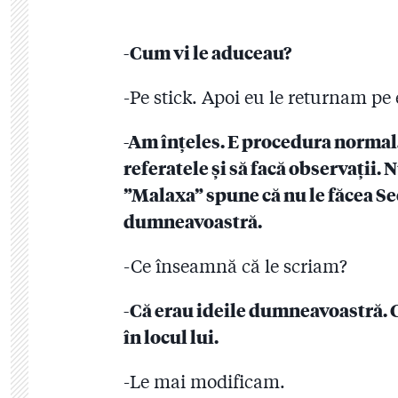
-Cum vi le aduceau?
-Pe stick. Apoi eu le returnam pe
-Am înțeles. E procedura normală
referatele și să facă observații. 
”Malaxa” spune că nu le făcea Sec
dumneavoastră.
-Ce înseamnă că le scriam?
-Că erau ideile dumneavoastră. Că
în locul lui.
-Le mai modificam.