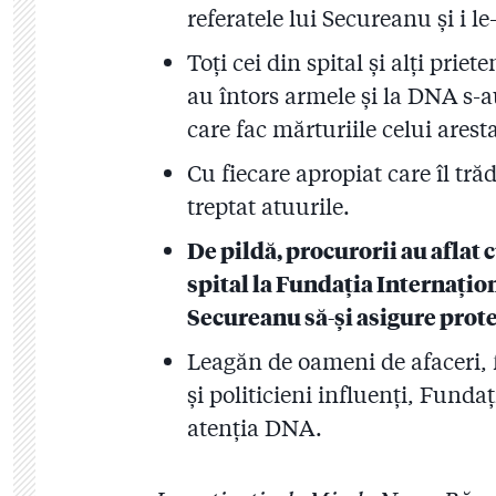
referatele lui Secureanu și i l
Toți cei din spital și alți prie
au întors armele și la DNA s-a
care fac mărturiile celui ares
Cu fiecare apropiat care îl tră
treptat atuurile.
De pildă, procurorii au aflat
spital la Fundația Internați
Secureanu să-și asigure prote
Leagăn de oameni de afaceri, foș
și politicieni influenți, Fund
atenția DNA.