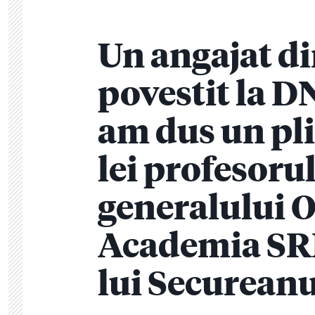
Un angajat d
povestit la D
am dus un pli
lei profesorul
generalului O
Academia SRI
lui Securean