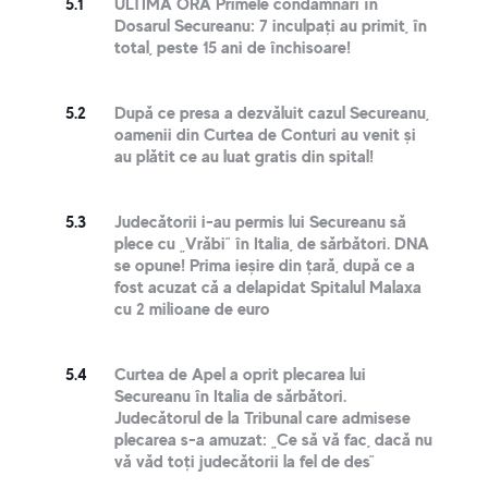
5.1
ULTIMA ORĂ Primele condamnări în
Dosarul Secureanu: 7 inculpați au primit, în
total, peste 15 ani de închisoare!
5.2
După ce presa a dezvăluit cazul Secureanu,
oamenii din Curtea de Conturi au venit și
au plătit ce au luat gratis din spital!
5.3
Judecătorii i-au permis lui Secureanu să
plece cu „Vrăbi” în Italia, de sărbători. DNA
se opune! Prima ieșire din țară, după ce a
fost acuzat că a delapidat Spitalul Malaxa
cu 2 milioane de euro
5.4
Curtea de Apel a oprit plecarea lui
Secureanu în Italia de sărbători.
Judecătorul de la Tribunal care admisese
plecarea s-a amuzat: „Ce să vă fac, dacă nu
vă văd toți judecătorii la fel de des”