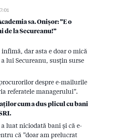
07:01
 Academia sa. Onișor: ”E o
ni de la Secureanu!”
ă infimă, dar asta e doar o mică
 a lui Secureanu, susțin surse
 procurorilor despre e-mailurile
ria referatele managerului”.
aților cum a dus plicul cu bani
SRI.
 luat niciodată bani și că e-
pentru că ”doar am prelucrat