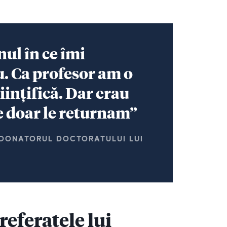
ul în ce îmi
. Ca profesor am o
iințifică. Dar erau
re doar le returnam”
RDONATORUL DOCTORATULUI LUI
eferatele lui