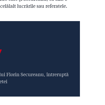
elălalt lucrările sau referatele.
7
 lui Florin Secureanu, întreruptă
etei