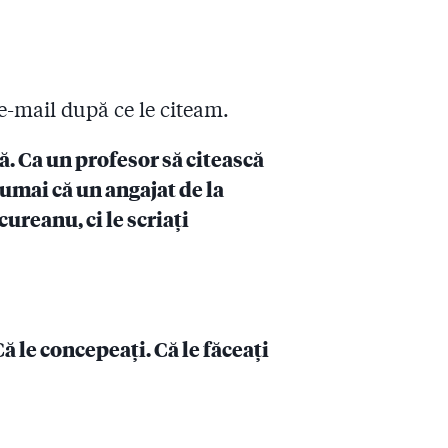
 e-mail după ce le citeam.
. Ca un profesor să citească
Numai că un angajat de la
ureanu, ci le scriați
 le concepeați. Că le făceați