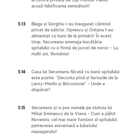
acuză falsificarea semnăturii!
5.13
Blaga și Gorghiu i-au inaugurat căminul
privat de bătrîni, Oprescu și Onțanu l-au
alimentat cu bani de la primării! În acest
timp, Secureanu amenaja bucătăria
spitalului cu o firmă de jocuri de noroc - La
mulți ani, România!
5.14
Casa lui Secureanu făcută cu banii spitalului
este pustie. ”Deconta pînă și facturile de la
Leroy-Merlin și Bricostore!” - Unde a
dispărut?
5.15
Secureanu și-a pus numele pe statuia lui
Mihai Eminescu de la Viena - Cum a plătit
Noventis, cel mai mare furnizor al spitalului,
petrecerea aniversară a băiatului
managerului!