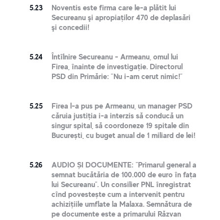
5.23
Noventis este firma care le-a plătit lui
Secureanu şi apropiaţilor 470 de deplasări
şi concedii!
5.24
Întîlnire Secureanu - Armeanu, omul lui
Firea, înainte de investigație. Directorul
PSD din Primărie: ”Nu i-am cerut nimic!”
5.25
Firea l-a pus pe Armeanu, un manager PSD
căruia justiția i-a interzis să conducă un
singur spital, să coordoneze 19 spitale din
București, cu buget anual de 1 miliard de lei!
5.26
AUDIO ȘI DOCUMENTE: "Primarul general a
semnat bucătăria de 100.000 de euro în fața
lui Secureanu". Un consilier PNL înregistrat
cînd povestește cum a intervenit pentru
achizițiile umflate la Malaxa. Semnătura de
pe documente este a primarului Răzvan