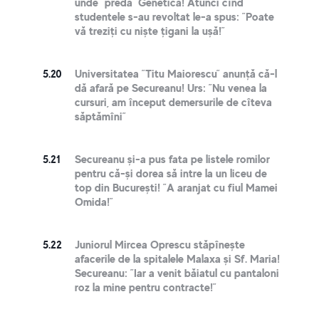
unde ”predă” Genetică! Atunci cînd
studentele s-au revoltat le-a spus: ”Poate
vă treziți cu niște țigani la ușă!”
5.20
Universitatea ”Titu Maiorescu” anunță că-l
dă afară pe Secureanu! Urs: ”Nu venea la
cursuri, am început demersurile de cîteva
săptămîni”
5.21
Secureanu și-a pus fata pe listele romilor
pentru că-și dorea să intre la un liceu de
top din București! ”A aranjat cu fiul Mamei
Omida!”
5.22
Juniorul Mircea Oprescu stăpînește
afacerile de la spitalele Malaxa și Sf. Maria!
Secureanu: ”Iar a venit băiatul cu pantaloni
roz la mine pentru contracte!”