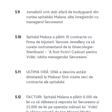
5.9
Jurnaliștii sînt dați afară de bodyguarzi din
curtea spitalului Malaxa, alte înregistrări cu
managerul Secureanu!
5.10
Spitalul Malaxa a plătit 10 contracte cu
firma de bijuterii Yarouse Jewellery ca să
curețe instrumentarul de la Ginecologie-
Sterilizare! - ”A fost fictiv! Cadouri pentru
Vrăbi, iubita managerului Secureanu”
5.11
ULTIMA ORĂ: DNA a descins astăzi
dimineață la Malaxa! Sînt vizate zeci de
contracte ale spitalului
5.12
FACTURI: Spitalul Malaxa a plătit 6.000 de
lei ca să slăbească nepoata lui Secureanu și
25.000 de lei pe operația mătușii lui ”Vrăbi”
la clinica privată de top Monza! Medic