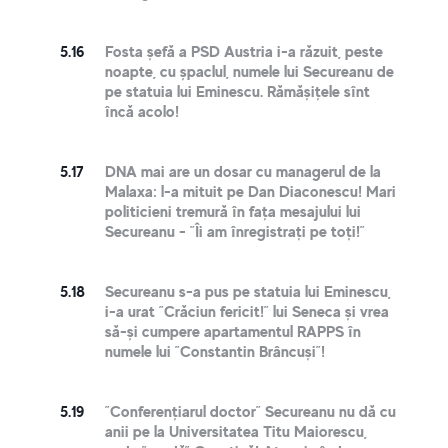
5.16
Fosta șefă a PSD Austria i-a răzuit, peste
noapte, cu șpaclul, numele lui Secureanu de
pe statuia lui Eminescu. Rămășițele sînt
încă acolo!
5.17
DNA mai are un dosar cu managerul de la
Malaxa: l-a mituit pe Dan Diaconescu! Mari
politicieni tremură în fața mesajului lui
Secureanu - ”Îi am înregistrați pe toți!”
5.18
Secureanu s-a pus pe statuia lui Eminescu,
i-a urat ”Crăciun fericit!” lui Seneca și vrea
să-și cumpere apartamentul RAPPS în
numele lui ”Constantin Brâncuși”!
5.19
”Conferențiarul doctor” Secureanu nu dă cu
anii pe la Universitatea Titu Maiorescu,