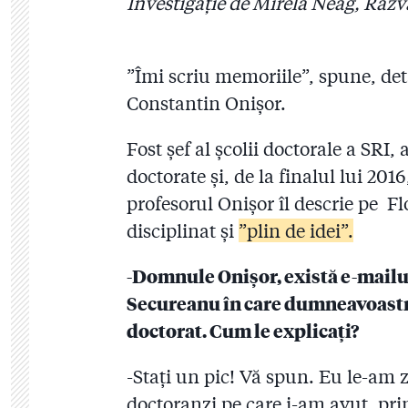
Investigație de Mirela Neag, Răzv
”Îmi scriu memoriile”, spune, deta
Constantin Onișor.
Fost șef al școlii doctorale a SRI
doctorate și, de la finalul lui 201
profesorul Onișor îl descrie pe F
disciplinat și
”plin de idei”.
-Domnule Onișor, există e-mailur
Secureanu în care dumneavoastră
doctorat. Cum le explicați?
-Stați un pic! Vă spun. Eu le-am zi
doctoranzi pe care i-am avut, prin