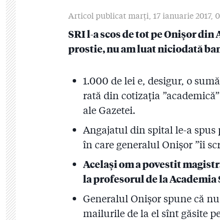
Articol publicat marţi, 17 ianuarie 2017, 
SRI l-a scos de tot pe Onișor din
prostie, nu am luat niciodată ba
1.000 de lei e, desigur, o sum
rată din cotizația ”academică”
ale Gazetei.
Angajatul din spital le-a spus
în care generalul Onișor ”îi sc
Același om a povestit magistr
la profesorul de la Academia 
Generalul Onișor spune că nu a
mailurile de la el sînt găsite 