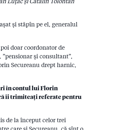
an Luțac și Cătălin Tolontan
șat și stăpîn pe el, generalul
, apoi doar coordonator de
6, ”pensionar și consultant”,
lorin Secureanu drept harnic,
i în contul lui Florin
 îi trimiteați referate pentru
s de la început celor trei
tre care și Secureanu, că sînt o