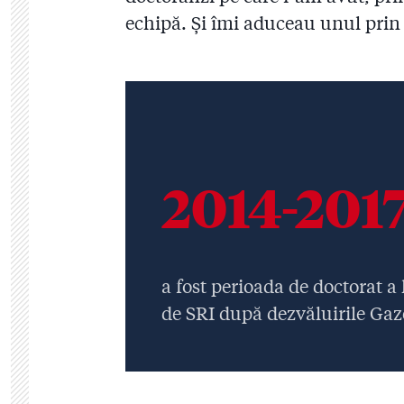
echipă. Și îmi aduceau unul prin c
2014-201
a fost perioada de doctorat a
de SRI după dezvăluirile Gaz