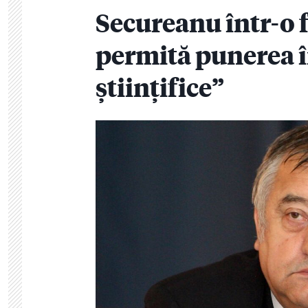
Secureanu într-o 
permită punerea în
științifice”