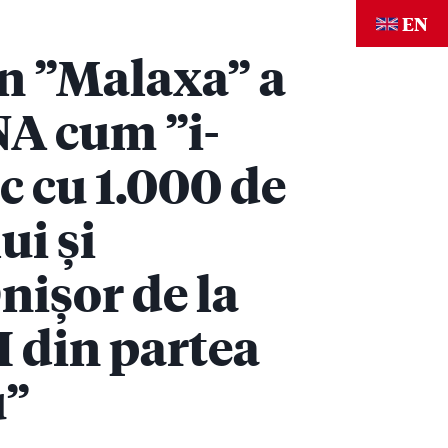
EN
in ”Malaxa” a
NA cum ”i-
c cu 1.000 de
ui și
nișor de la
 din partea
u”