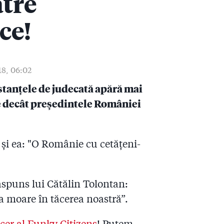
ătre
ce!
18, 06:02
nstanțele de judecată apără mai
e decât președintele României
 și ea: "O Românie cu cetățeni-
răspuns lui Cătălin Tolontan:
a moare în tăcerea noastră”.
cer al Funky Citizens
! Putem