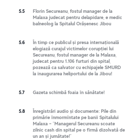
5.5
Florin Secureanu, fostul manager de la
Malaxa judecat pentru delapidare, e medic
balneolog la Spitalul Orășenesc Jibou
5.6
În timp ce publicul și presa internațională
elogiază curajul victimelor corupției lui
Secureanu, fostul manager de la Malaxa,
judecat pentru 1.106 furturi din spital,
pozează ca salvator cu echipajele SMURD
la inaugurarea heliportului de la Jibou!
5.7
Gazeta schimbă foaia în sănătate!
5.8
Înregistrări audio și documente: Pile din
primărie înmormîntate pe banii Spitalului
Malaxa – ”Managerul Secureanu scoate
zilnic cash din spital pe o firmă dizolvată de
un an și jumătate!”