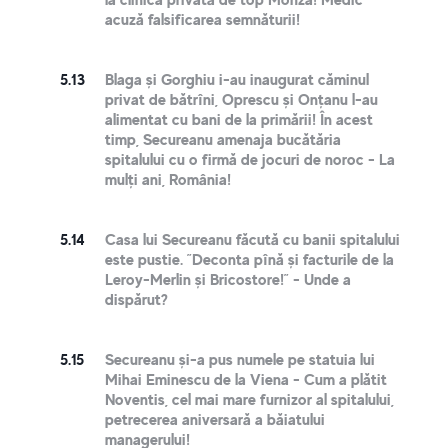
acuză falsificarea semnăturii!
5.13
Blaga și Gorghiu i-au inaugurat căminul
privat de bătrîni, Oprescu și Onțanu l-au
alimentat cu bani de la primării! În acest
timp, Secureanu amenaja bucătăria
spitalului cu o firmă de jocuri de noroc - La
mulți ani, România!
5.14
Casa lui Secureanu făcută cu banii spitalului
este pustie. ”Deconta pînă și facturile de la
Leroy-Merlin și Bricostore!” - Unde a
dispărut?
5.15
Secureanu și-a pus numele pe statuia lui
Mihai Eminescu de la Viena - Cum a plătit
Noventis, cel mai mare furnizor al spitalului,
petrecerea aniversară a băiatului
managerului!