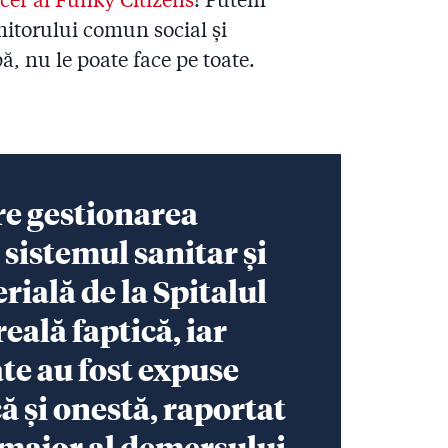
mitorului comun social și
ă, nu le poate face pe toate.
re gestionarea
 sistemul sanitar și
ială de la Spitalul
eală faptică, iar
te au fost expuse
ă și onestă, raportat
c major al demersului