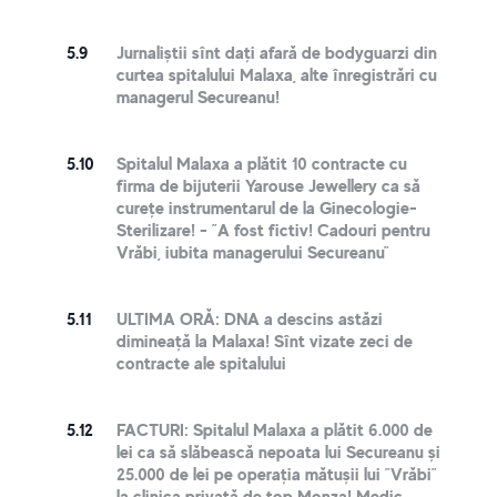
5.9
Jurnaliștii sînt dați afară de bodyguarzi din
curtea spitalului Malaxa, alte înregistrări cu
managerul Secureanu!
5.10
Spitalul Malaxa a plătit 10 contracte cu
firma de bijuterii Yarouse Jewellery ca să
curețe instrumentarul de la Ginecologie-
Sterilizare! - ”A fost fictiv! Cadouri pentru
Vrăbi, iubita managerului Secureanu”
5.11
ULTIMA ORĂ: DNA a descins astăzi
dimineață la Malaxa! Sînt vizate zeci de
contracte ale spitalului
5.12
FACTURI: Spitalul Malaxa a plătit 6.000 de
lei ca să slăbească nepoata lui Secureanu și
25.000 de lei pe operația mătușii lui ”Vrăbi”
la clinica privată de top Monza! Medic