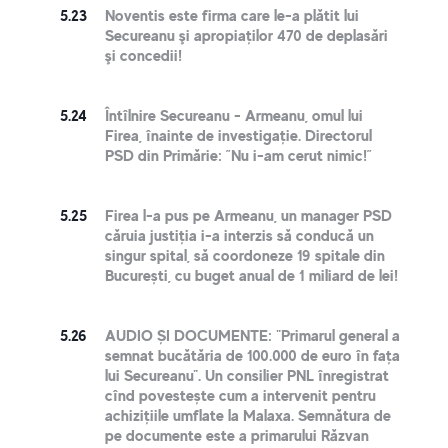
5.23
Noventis este firma care le-a plătit lui
Secureanu şi apropiaţilor 470 de deplasări
şi concedii!
5.24
Întîlnire Secureanu - Armeanu, omul lui
Firea, înainte de investigație. Directorul
PSD din Primărie: ”Nu i-am cerut nimic!”
5.25
Firea l-a pus pe Armeanu, un manager PSD
căruia justiția i-a interzis să conducă un
singur spital, să coordoneze 19 spitale din
București, cu buget anual de 1 miliard de lei!
5.26
AUDIO ȘI DOCUMENTE: "Primarul general a
semnat bucătăria de 100.000 de euro în fața
lui Secureanu". Un consilier PNL înregistrat
cînd povestește cum a intervenit pentru
achizițiile umflate la Malaxa. Semnătura de
pe documente este a primarului Răzvan