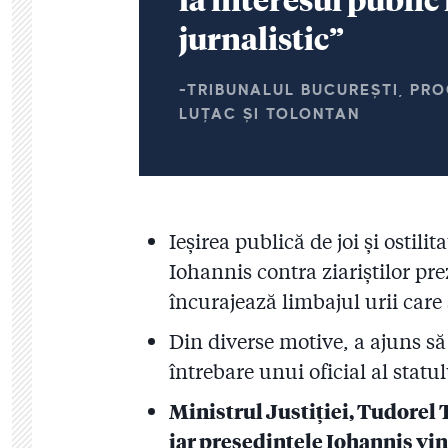
jurnalistic”
-TRIBUNALUL BUCUREȘTI, PR
LUȚAC ȘI TOLONTAN
Ieșirea publică de joi și ostili
Iohannis contra ziariștilor pre
încurajează limbajul urii care
Din diverse motive, a ajuns să
întrebare unui oficial al stat
Ministrul Justiției, Tudorel T
iar președintele Iohannis vine