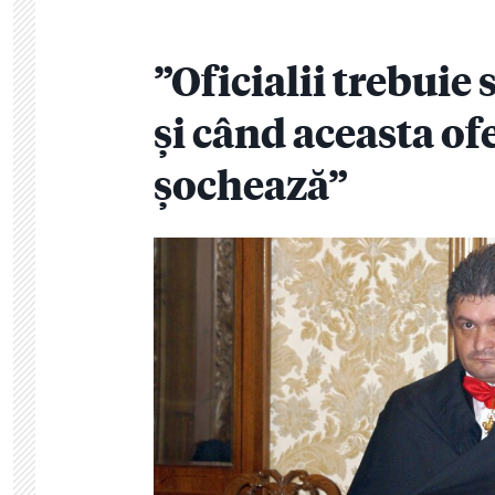
”Oficialii trebuie 
și când aceasta o
șochează”