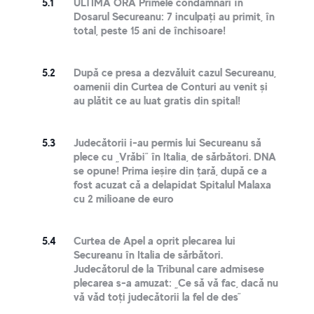
5.1
ULTIMA ORĂ Primele condamnări în
Dosarul Secureanu: 7 inculpați au primit, în
total, peste 15 ani de închisoare!
5.2
După ce presa a dezvăluit cazul Secureanu,
oamenii din Curtea de Conturi au venit și
au plătit ce au luat gratis din spital!
5.3
Judecătorii i-au permis lui Secureanu să
plece cu „Vrăbi” în Italia, de sărbători. DNA
se opune! Prima ieșire din țară, după ce a
fost acuzat că a delapidat Spitalul Malaxa
cu 2 milioane de euro
5.4
Curtea de Apel a oprit plecarea lui
Secureanu în Italia de sărbători.
Judecătorul de la Tribunal care admisese
plecarea s-a amuzat: „Ce să vă fac, dacă nu
vă văd toți judecătorii la fel de des”