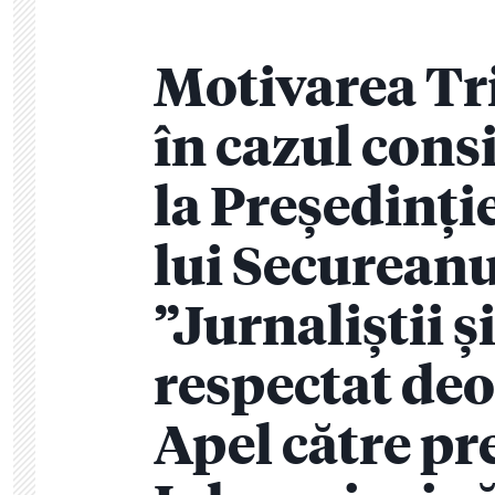
Motivarea Tr
în cazul consi
la Președinție
lui Secureanu
”Jurnaliștii ș
respectat deo
Apel către pr