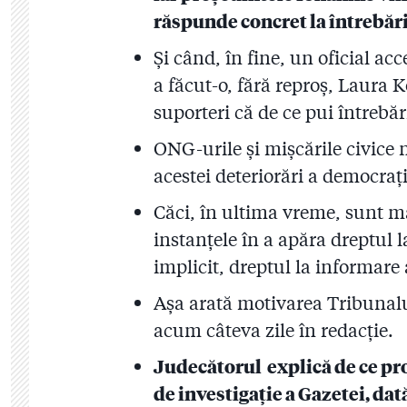
răspunde concret la întrebări
Și când, în fine, un oficial a
a făcut-o, fără reproș, Laura K
suporteri că de ce pui întrebă
ONG-urile și mișcările civice 
acestei deteriorări a democrați
Căci, în ultima vreme, sunt m
instanțele în a apăra dreptul l
implicit, dreptul la informare 
Așa arată motivarea Tribunalu
acum câteva zile în redacție.
Judecătorul explică de ce pro
de investigație a Gazetei, dat