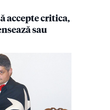
să accepte critica,
fensează sau