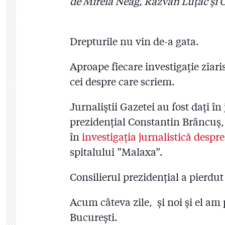
de Mirela Neag, Răzvan Luțac și 
Drepturile nu vin de-a gata.
Aproape fiecare investigație ziari
cei despre care scriem.
Jurnaliștii Gazetei au fost dați în
prezidențial Constantin Brâncuș,
în
investigația jurnalistică despr
spitalului ”Malaxa”.
Consilierul prezidențial a pierdut
Acum câteva zile, și noi și el am
București.