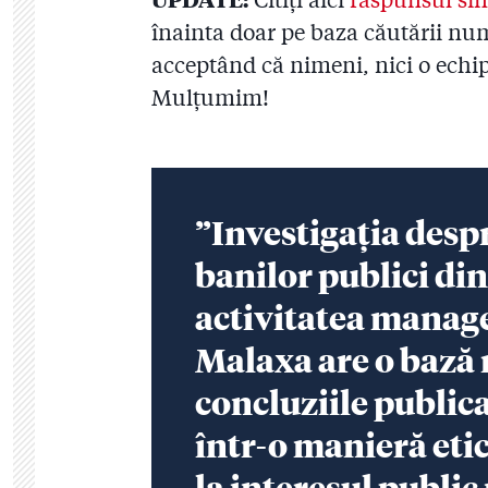
înainta doar pe baza căutării nu
acceptând că nimeni, nici o echip
Mulțumim!
”Investigația desp
banilor publici din
activitatea manager
Malaxa are o bază r
concluziile publica
într-o manieră etic
la interesul publi