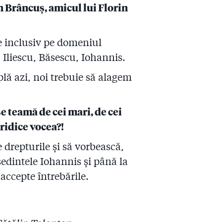
 Brâncuș, amicul lui Florin
ie inclusiv pe domeniul
i: Iliescu, Băsescu, Iohannis.
mplă azi, noi trebuie să alagem
e teamă de cei mari, de cei
 ridice vocea?!
e drepturile și să vorbească,
eședintele Iohannis și până la
accepte întrebările.