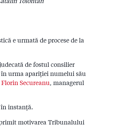
Cătălin Tolontan
stică e urmată de procese de la
 judecată de fostul consilier
 în urma apariției numelui său
e Florin Secureanu
, managerul
 în instanță.
 primit motivarea Tribunalului