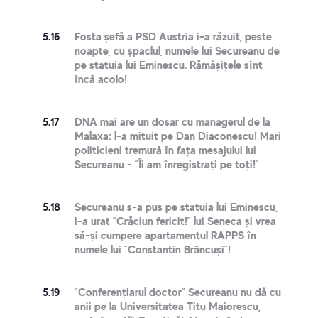
5.16
Fosta șefă a PSD Austria i-a răzuit, peste
noapte, cu șpaclul, numele lui Secureanu de
pe statuia lui Eminescu. Rămășițele sînt
încă acolo!
5.17
DNA mai are un dosar cu managerul de la
Malaxa: l-a mituit pe Dan Diaconescu! Mari
politicieni tremură în fața mesajului lui
Secureanu - ”Îi am înregistrați pe toți!”
5.18
Secureanu s-a pus pe statuia lui Eminescu,
i-a urat ”Crăciun fericit!” lui Seneca și vrea
să-și cumpere apartamentul RAPPS în
numele lui ”Constantin Brâncuși”!
5.19
”Conferențiarul doctor” Secureanu nu dă cu
anii pe la Universitatea Titu Maiorescu,