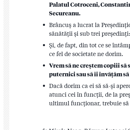
Palatul Cotroceni, Constantin
Secureanu.
Brâncuș a lucrat la Președinț
sănătății și sub trei președinț
Și, de fapt, din tot ce se întâ
ce fel de societate ne dorim.
Vrem să ne creștem copiii să s
puternici sau să îi învățăm să
Dacă dorim ca ei să să-și aper
atunci cei în funcții, de la pr
ultimul funcționar, trebuie să 