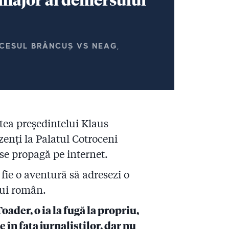
OCESUL BRÂNCUȘ VS NEAG,
tatea președintelui Klaus
zenți la Palatul Cotroceni
 se propagă pe internet.
 fie o aventură să adresezi o
ului român.
oader, o ia la fugă la propriu,
 în fața jurnaliștilor, dar nu