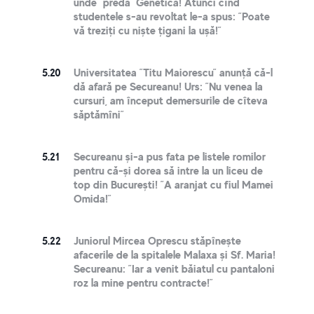
unde ”predă” Genetică! Atunci cînd
studentele s-au revoltat le-a spus: ”Poate
vă treziți cu niște țigani la ușă!”
5.20
Universitatea ”Titu Maiorescu” anunță că-l
dă afară pe Secureanu! Urs: ”Nu venea la
cursuri, am început demersurile de cîteva
săptămîni”
5.21
Secureanu și-a pus fata pe listele romilor
pentru că-și dorea să intre la un liceu de
top din București! ”A aranjat cu fiul Mamei
Omida!”
5.22
Juniorul Mircea Oprescu stăpînește
afacerile de la spitalele Malaxa și Sf. Maria!
Secureanu: ”Iar a venit băiatul cu pantaloni
roz la mine pentru contracte!”