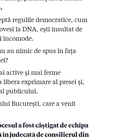
.
cceptă regulile democratice, cum
ovesi la DNA, ești insultat de
ri incomode.
nu au nimic de spus în fața
ei?
ai active și mai ferme
a libera exprimare al presei și,
al publicului.
lui București, care a venit
cesul a fost câștigat de echipa
ă în judecată de consilierul din