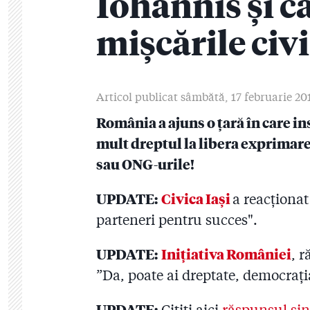
Iohannis și c
mișcările civi
Articol publicat sâmbătă, 17 februarie 20
România a ajuns o țară în care i
mult dreptul la libera exprimar
sau ONG-urile!
UPDATE:
Civica Iași
a reacționat
parteneri pentru succes".
UPDATE:
Inițiativa României
, 
”Da, poate ai dreptate, democrați
UPDATE:
Citiți aici
răspunsul sin