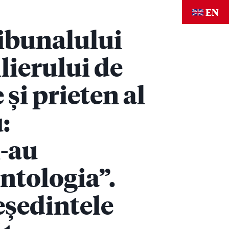
EN
ibunalului
lierului de
 și prieten al
:
i-au
ntologia”.
eședintele