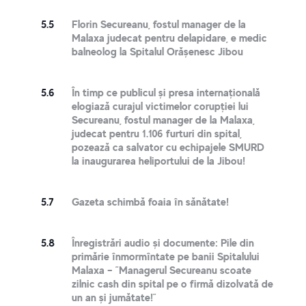
5.5
Florin Secureanu, fostul manager de la
Malaxa judecat pentru delapidare, e medic
balneolog la Spitalul Orășenesc Jibou
5.6
În timp ce publicul și presa internațională
elogiază curajul victimelor corupției lui
Secureanu, fostul manager de la Malaxa,
judecat pentru 1.106 furturi din spital,
pozează ca salvator cu echipajele SMURD
la inaugurarea heliportului de la Jibou!
5.7
Gazeta schimbă foaia în sănătate!
5.8
Înregistrări audio și documente: Pile din
primărie înmormîntate pe banii Spitalului
Malaxa – ”Managerul Secureanu scoate
zilnic cash din spital pe o firmă dizolvată de
un an și jumătate!”