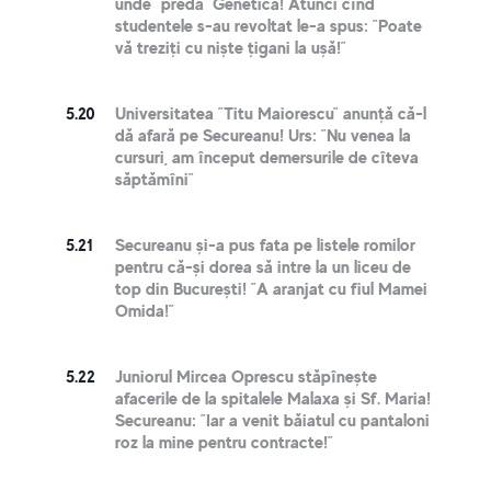
unde ”predă” Genetică! Atunci cînd
studentele s-au revoltat le-a spus: ”Poate
vă treziți cu niște țigani la ușă!”
5.20
Universitatea ”Titu Maiorescu” anunță că-l
dă afară pe Secureanu! Urs: ”Nu venea la
cursuri, am început demersurile de cîteva
săptămîni”
5.21
Secureanu și-a pus fata pe listele romilor
pentru că-și dorea să intre la un liceu de
top din București! ”A aranjat cu fiul Mamei
Omida!”
5.22
Juniorul Mircea Oprescu stăpînește
afacerile de la spitalele Malaxa și Sf. Maria!
Secureanu: ”Iar a venit băiatul cu pantaloni
roz la mine pentru contracte!”