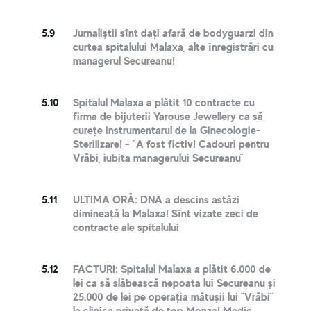
5.9
Jurnaliștii sînt dați afară de bodyguarzi din
curtea spitalului Malaxa, alte înregistrări cu
managerul Secureanu!
5.10
Spitalul Malaxa a plătit 10 contracte cu
firma de bijuterii Yarouse Jewellery ca să
curețe instrumentarul de la Ginecologie-
Sterilizare! - ”A fost fictiv! Cadouri pentru
Vrăbi, iubita managerului Secureanu”
5.11
ULTIMA ORĂ: DNA a descins astăzi
dimineață la Malaxa! Sînt vizate zeci de
contracte ale spitalului
5.12
FACTURI: Spitalul Malaxa a plătit 6.000 de
lei ca să slăbească nepoata lui Secureanu și
25.000 de lei pe operația mătușii lui ”Vrăbi”
la clinica privată de top Monza! Medic