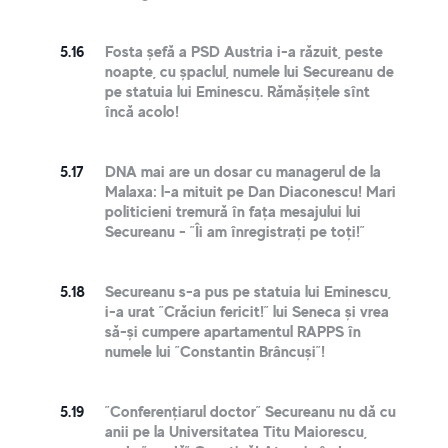
5.16
Fosta șefă a PSD Austria i-a răzuit, peste
noapte, cu șpaclul, numele lui Secureanu de
pe statuia lui Eminescu. Rămășițele sînt
încă acolo!
5.17
DNA mai are un dosar cu managerul de la
Malaxa: l-a mituit pe Dan Diaconescu! Mari
politicieni tremură în fața mesajului lui
Secureanu - ”Îi am înregistrați pe toți!”
5.18
Secureanu s-a pus pe statuia lui Eminescu,
i-a urat ”Crăciun fericit!” lui Seneca și vrea
să-și cumpere apartamentul RAPPS în
numele lui ”Constantin Brâncuși”!
5.19
”Conferențiarul doctor” Secureanu nu dă cu
anii pe la Universitatea Titu Maiorescu,