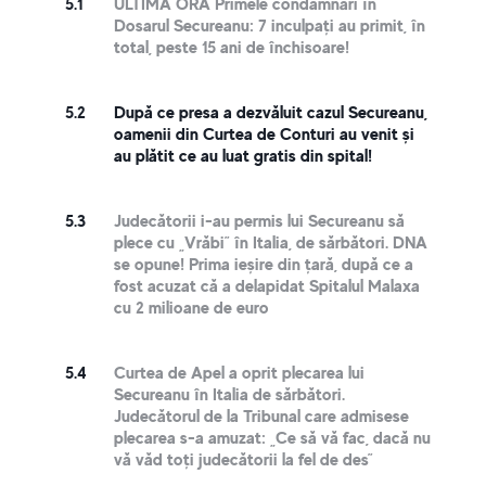
5.1
ULTIMA ORĂ Primele condamnări în
Dosarul Secureanu: 7 inculpați au primit, în
total, peste 15 ani de închisoare!
5.2
După ce presa a dezvăluit cazul Secureanu,
oamenii din Curtea de Conturi au venit și
au plătit ce au luat gratis din spital!
5.3
Judecătorii i-au permis lui Secureanu să
plece cu „Vrăbi” în Italia, de sărbători. DNA
se opune! Prima ieșire din țară, după ce a
fost acuzat că a delapidat Spitalul Malaxa
cu 2 milioane de euro
5.4
Curtea de Apel a oprit plecarea lui
Secureanu în Italia de sărbători.
Judecătorul de la Tribunal care admisese
plecarea s-a amuzat: „Ce să vă fac, dacă nu
vă văd toți judecătorii la fel de des”