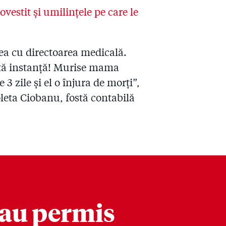
ovestit și umilințele pe care le
ea cu directoarea medicală.
rată instanță! Murise mama
3 zile şi el o înjura de morţi”,
oleta Ciobanu, fostă contabilă
-au permis