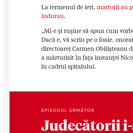
La termenul de ieri,
martorii au p
îndurau.
„Mi-e şi ruşine să spun cum vorb
Dacă e, vă scriu pe o foaie, ono
directoarei Carmen Obilişteanu de 
a mărturisit în fața instanței Nic
în cadrul spitalului.
EPISODUL URMĂTOR
Judecătorii i