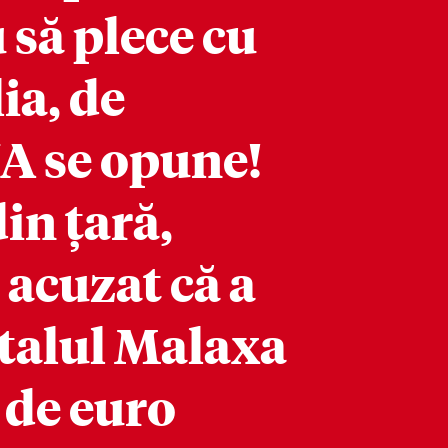
 să plece cu
lia, de
NA se opune!
in țară,
 acuzat că a
italul Malaxa
 de euro