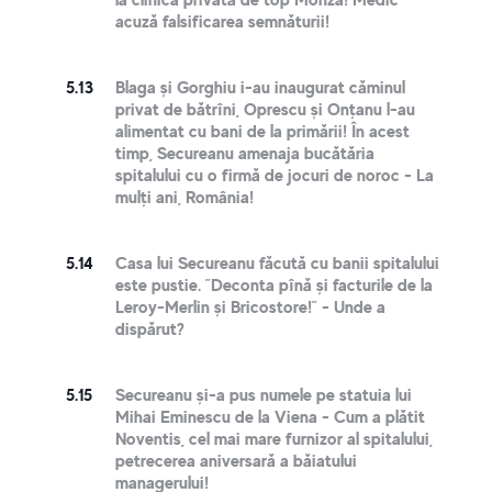
acuză falsificarea semnăturii!
5.13
Blaga și Gorghiu i-au inaugurat căminul
privat de bătrîni, Oprescu și Onțanu l-au
alimentat cu bani de la primării! În acest
timp, Secureanu amenaja bucătăria
spitalului cu o firmă de jocuri de noroc - La
mulți ani, România!
5.14
Casa lui Secureanu făcută cu banii spitalului
este pustie. ”Deconta pînă și facturile de la
Leroy-Merlin și Bricostore!” - Unde a
dispărut?
5.15
Secureanu și-a pus numele pe statuia lui
Mihai Eminescu de la Viena - Cum a plătit
Noventis, cel mai mare furnizor al spitalului,
petrecerea aniversară a băiatului
managerului!