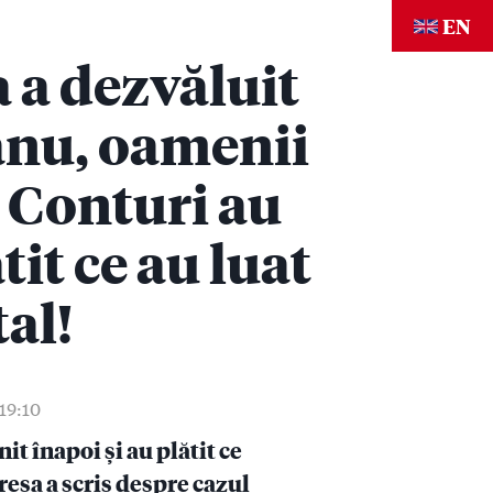
EN
 a dezvăluit
anu, oamenii
 Conturi au
tit ce au luat
tal!
 19:10
it înapoi și au plătit ce
resa a scris despre cazul