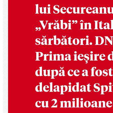
lui Secureanu
„Vrăbi” în Ita
sărbători. D
Prima ieșire d
după ce a fost
delapidat Sp
cu 2 milioane