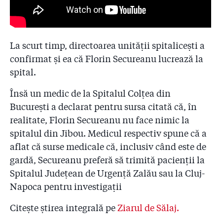
Bricostore!” - Unde a dispărut?
5.15
Secureanu și-a pus numele pe statuia lui Mihai
Eminescu de la Viena - Cum a plătit Noventis, cel mai
La scurt timp, directoarea unității spitalicești a
mare furnizor al spitalului, petrecerea aniversară a
confirmat și ea că Florin Secureanu lucrează la
băiatului managerului!
spital.
5.16
Fosta șefă a PSD Austria i-a răzuit, peste noapte, cu
șpaclul, numele lui Secureanu de pe statuia lui
Însă un medic de la Spitalul Colțea din
Eminescu. Rămășițele sînt încă acolo!
București a declarat pentru sursa citată că, în
realitate, Florin Secureanu nu face nimic la
5.17
DNA mai are un dosar cu managerul de la Malaxa: l-a
spitalul din Jibou. Medicul respectiv spune că a
mituit pe Dan Diaconescu! Mari politicieni tremură în
fața mesajului lui Secureanu - ”Îi am înregistrați pe
aflat că surse medicale că, inclusiv când este de
toți!”
gardă, Secureanu preferă să trimită pacienții la
Spitalul Județean de Urgență Zalău sau la Cluj-
5.18
Secureanu s-a pus pe statuia lui Eminescu, i-a urat
”Crăciun fericit!” lui Seneca și vrea să-și cumpere
Napoca pentru investigații
apartamentul RAPPS în numele lui ”Constantin
Brâncuși”!
Citește știrea integrală pe
Ziarul de Sălaj.