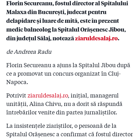
Florin Secureanu, fostul director al Spitalului
5.5
Florin Secureanu, fostul manager de la Malaxa judecat
Malaxa din București, judecat pentru
pentru delapidare, e medic balneolog la Spitalul
delapidare și luare de mită, este în prezent
Orășenesc Jibou
medic balneolog la Spitalul Orășenesc Jibou,
5.6
În timp ce publicul și presa internațională elogiază
din județul Sălaj, notează
ziaruldesalaj.ro
.
curajul victimelor corupției lui Secureanu, fostul
manager de la Malaxa, judecat pentru 1.106 furturi din
de Andreea Radu
spital, pozează ca salvator cu echipajele SMURD la
inaugurarea heliportului de la Jibou!
Florin Secureanu a ajuns la Spitalul Jibou după
ce a promovat un concurs organizat în Cluj-
5.7
Gazeta schimbă foaia în sănătate!
Napoca.
5.8
Înregistrări audio și documente: Pile din primărie
înmormîntate pe banii Spitalului Malaxa – ”Managerul
Potrivit
ziaruldesalaj.ro
, inițial, managerul
Secureanu scoate zilnic cash din spital pe o firmă
unității, Alina Chivu, nu a dorit să răspundă
dizolvată de un an și jumătate!”
întrebărilor venite din partea jurnaliștilor.
5.9
Jurnaliștii sînt dați afară de bodyguarzi din curtea
La insistențele ziariștilor, o persoană de la
spitalului Malaxa, alte înregistrări cu managerul
Secureanu!
Spitalul Orășenesc a confirmat că fostul director